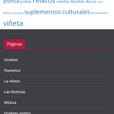
relatos
poesía
Reseñas discos
poetas
reseñas
Seix
suplementos culturales
Barral
sonetos
Virumbrales
viñeta
Páginas
Cookies
Flamenco
La viñeta
Las Noticias
Música
Quiénes somos