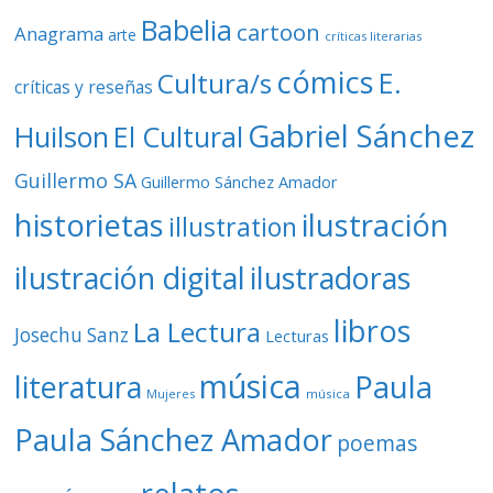
Babelia
cartoon
Anagrama
arte
críticas literarias
cómics
E.
Cultura/s
críticas y reseñas
Gabriel Sánchez
Huilson
El Cultural
Guillermo SA
Guillermo Sánchez Amador
ilustración
historietas
illustration
ilustración digital
ilustradoras
libros
La Lectura
Josechu Sanz
Lecturas
música
literatura
Paula
Mujeres
música
Paula Sánchez Amador
poemas