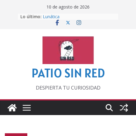
Saltar
10 de agosto de 2026
al
Lo último:
Lunática
contenido
Pero, hasta entonces…
Por los viejos tiempos
‘La broma infinita’ de recomendar
lecturas veraniegas
Otra del Mundial
PATIO SIN RED
DESPIERTA TU CURIOSIDAD