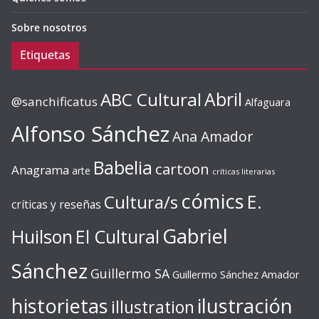
Sobre nosotros
Etiquetas
ABC Cultural
Abril
@sanchificatus
Alfaguara
Alfonso Sánchez
Ana Amador
Babelia
cartoon
Anagrama
arte
críticas literarias
cómics
E.
Cultura/s
críticas y reseñas
Gabriel
Huilson
El Cultural
Sánchez
Guillermo SA
Guillermo Sánchez Amador
ilustración
historietas
illustration