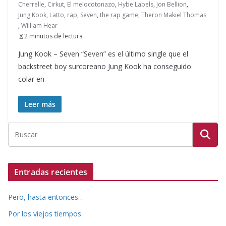
Cherrelle
,
Cirkut
,
El melocotonazo
,
Hybe Labels
,
Jon Bellion
,
Jung Kook
,
Latto
,
rap
,
Seven
,
the rap game
,
Theron Makiel Thomas
,
William Hear
2 minutos de lectura
Jung Kook – Seven “Seven” es el último single que el
backstreet boy surcoreano Jung Kook ha conseguido
colar en
Leer más
Entradas recientes
Pero, hasta entonces…
Por los viejos tiempos