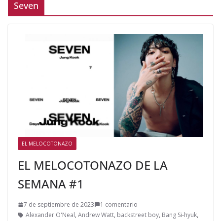
Seven
EL MELOCOTONAZO
EL MELOCOTONAZO DE LA
SEMANA #1
7 de septiembre de 2023
1 comentario
Alexander O'Neal
,
Andrew Watt
,
backstreet boy
,
Bang Si-hyuk
,