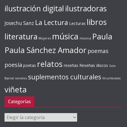
ilustración digital
ilustradoras
libros
La Lectura
Josechu Sanz
Lecturas
música
literatura
Paula
Mujeres
música
Paula Sánchez Amador
poemas
relatos
poesía
Reseñas discos
poetas
reseñas
Seix
suplementos culturales
Barral
sonetos
Virumbrales
viñeta
Categorías
Categorías