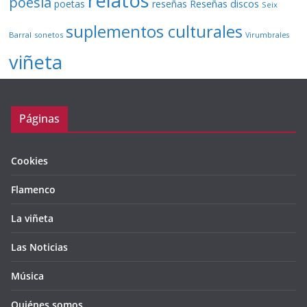
relatos
poesía
Reseñas discos
poetas
reseñas
Seix
suplementos culturales
Barral
sonetos
Virumbrales
viñeta
Páginas
Cookies
Flamenco
La viñeta
Las Noticias
Música
Quiénes somos