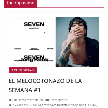
the rap game
EL MELOCOTONAZO
EL MELOCOTONAZO DE LA
SEMANA #1
7 de septiembre de 2023
1 comentario
Alexander O'Neal
,
Andrew Watt
,
backstreet boy
,
Bang Si-hyuk
,