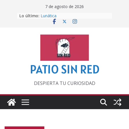
Saltar
7 de agosto de 2026
al
Lo último:
Lunática
contenido
Pero, hasta entonces…
Por los viejos tiempos
‘La broma infinita’ de recomendar
lecturas veraniegas
Otra del Mundial
PATIO SIN RED
DESPIERTA TU CURIOSIDAD