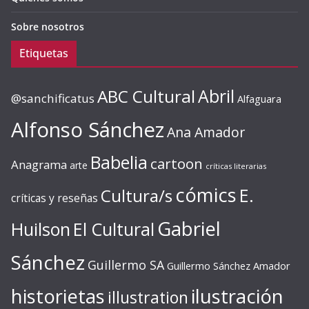
Sobre nosotros
Etiquetas
ABC Cultural
Abril
@sanchificatus
Alfaguara
Alfonso Sánchez
Ana Amador
Babelia
cartoon
Anagrama
arte
críticas literarias
cómics
E.
Cultura/s
críticas y reseñas
Gabriel
Huilson
El Cultural
Sánchez
Guillermo SA
Guillermo Sánchez Amador
ilustración
historietas
illustration