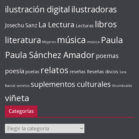
ilustración digital
ilustradoras
libros
La Lectura
Josechu Sanz
Lecturas
música
literatura
Paula
Mujeres
música
Paula Sánchez Amador
poemas
relatos
poesía
Reseñas discos
poetas
reseñas
Seix
suplementos culturales
Barral
sonetos
Virumbrales
viñeta
Categorías
Categorías