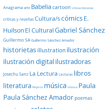
Babelia
cartoon
Anagrama
arte
críticas literarias
cómics
E.
Cultura/s
críticas y reseñas
Gabriel Sánchez
Huilson
El Cultural
Guillermo SA
Guillermo Sánchez Amador
ilustración
historietas
illustration
ilustración digital
ilustradoras
libros
La Lectura
Josechu Sanz
Lecturas
música
literatura
Paula
Mujeres
música
Paula Sánchez Amador
poemas