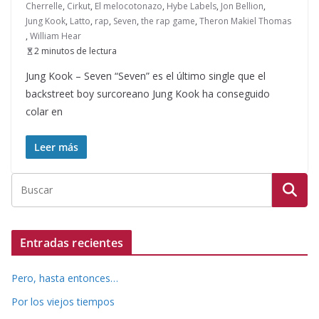
Cherrelle
,
Cirkut
,
El melocotonazo
,
Hybe Labels
,
Jon Bellion
,
Jung Kook
,
Latto
,
rap
,
Seven
,
the rap game
,
Theron Makiel Thomas
,
William Hear
2 minutos de lectura
Jung Kook – Seven “Seven” es el último single que el
backstreet boy surcoreano Jung Kook ha conseguido
colar en
Leer más
Entradas recientes
Pero, hasta entonces…
Por los viejos tiempos