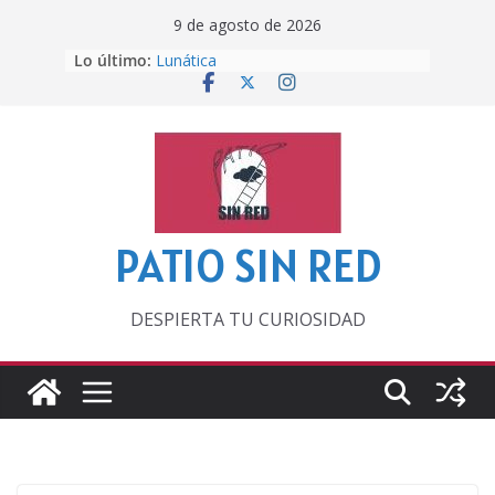
Saltar
9 de agosto de 2026
Otra del Mundial
al
Lo último:
Lunática
contenido
Pero, hasta entonces…
Por los viejos tiempos
‘La broma infinita’ de recomendar
lecturas veraniegas
PATIO SIN RED
DESPIERTA TU CURIOSIDAD