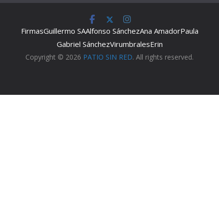
Firmas
Guillermo SA
Alfonso Sánchez
Ana Amador
Paula
Gabriel Sánchez
Virumbrales
Erin
Copyright © 2026
PATIO SIN RED
. All rights reserved.