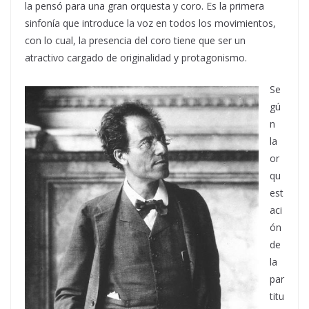
la pensó para una gran orquesta y coro. Es la primera
sinfonía que introduce la voz en todos los movimientos,
con lo cual, la presencia del coro tiene que ser un
atractivo cargado de originalidad y protagonismo.
Se
gú
n
la
or
qu
est
aci
ón
de
la
par
titu