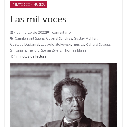
RELATOS CON MÚSICA
Las mil voces
7 de marzo de 2022
1 comentario
Camile Saint Saëns
,
Gabriel Sánchez
,
Gustav Mahler
,
Gustavo Dudamel
,
Leopold Stokowski
,
música
,
Richard Strauss
,
Sinfonía número 8
,
Stefan Zweig
,
Thomas Mann
4 minutos de lectura