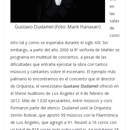
en
las
salas
Gustavo Dudamel (foto: Mark Hanauer)
de
conci
erto tal y como se esperaba durante el siglo XIX. Sin
embargo, a partir del año 2000 la 8ª sinfonía de Mahler se
programa en multitud de conciertos, a pesar de las
dificultades que entraña ejecutar la obra con tantos
músicos y cantantes sobre el escenario. El ejemplo más
palmario lo encontramos en el concierto que el director
de Orquesta, el venezolano
Gustavo Dudamel
ofreció en
el Shirne Auditorio de Los Ángeles el 4 de febrero de
2012. Más de 1.020 ejecutantes, entre músicos y coro
formaron parte del elenco. Dudamel unió la Orquesta
Simón Bolivar, que aportó 99 músicos con la Filarmónica
de Los Ángeles, que agregó a 91. Reunió a 16 coros con
un total de 818 voces más ocho solistas. Se instalaron 18