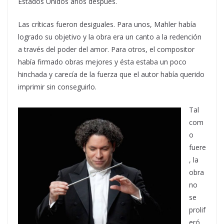
Estados Unidos años después.
Las críticas fueron desiguales. Para unos, Mahler había
logrado su objetivo y la obra era un canto a la redención
a través del poder del amor. Para otros, el compositor
había firmado obras mejores y ésta estaba un poco
hinchada y carecía de la fuerza que el autor había querido
imprimir sin conseguirlo.
Tal
com
o
fuere
, la
obra
no
se
prolif
eró