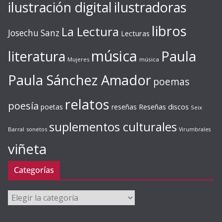
ilustración digital
ilustradoras
libros
La Lectura
Josechu Sanz
Lecturas
música
literatura
Paula
Mujeres
música
Paula Sánchez Amador
poemas
relatos
poesía
Reseñas discos
poetas
reseñas
Seix
suplementos culturales
Barral
sonetos
Virumbrales
viñeta
Categorías
Categorías