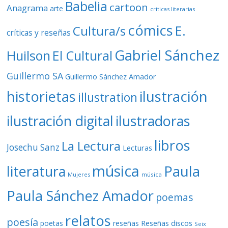
Babelia
cartoon
Anagrama
arte
críticas literarias
cómics
E.
Cultura/s
críticas y reseñas
Gabriel Sánchez
Huilson
El Cultural
Guillermo SA
Guillermo Sánchez Amador
ilustración
historietas
illustration
ilustración digital
ilustradoras
libros
La Lectura
Josechu Sanz
Lecturas
música
literatura
Paula
Mujeres
música
Paula Sánchez Amador
poemas
relatos
poesía
Reseñas discos
poetas
reseñas
Seix