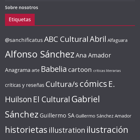
Sobre nosotros
Etiquetas
ABC Cultural
Abril
@sanchificatus
Alfaguara
Alfonso Sánchez
Ana Amador
Babelia
cartoon
Anagrama
arte
críticas literarias
cómics
E.
Cultura/s
críticas y reseñas
Gabriel
Huilson
El Cultural
Sánchez
Guillermo SA
Guillermo Sánchez Amador
ilustración
historietas
illustration