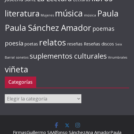
música
literatura
Paula
Mujeres
música
Paula Sánchez Amador
poemas
relatos
poesía
Reseñas discos
poetas
reseñas
Seix
suplementos culturales
Barral
sonetos
Virumbrales
viñeta
Categorías
Categorías
Firmas
Guillermo SA
Alfonso Sánchez
Ana Amador
Paula