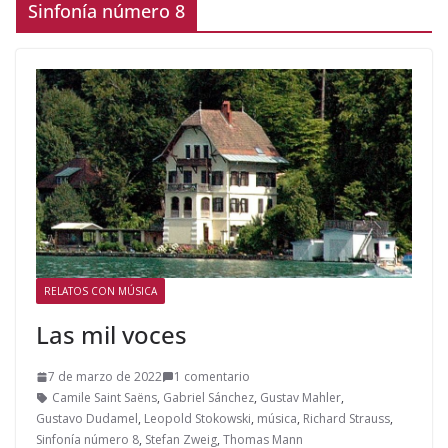
Sinfonía número 8
RELATOS CON MÚSICA
Las mil voces
7 de marzo de 2022
1 comentario
Camile Saint Saëns
,
Gabriel Sánchez
,
Gustav Mahler
,
Gustavo Dudamel
,
Leopold Stokowski
,
música
,
Richard Strauss
,
Sinfonía número 8
,
Stefan Zweig
,
Thomas Mann