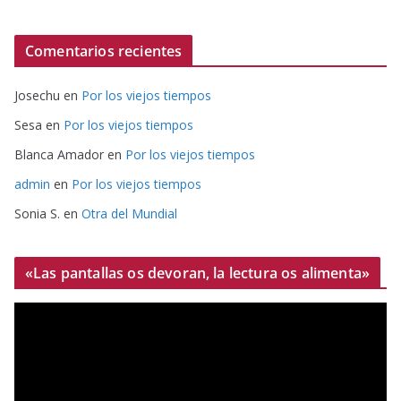
Comentarios recientes
Josechu
en
Por los viejos tiempos
Sesa
en
Por los viejos tiempos
Blanca Amador
en
Por los viejos tiempos
admin
en
Por los viejos tiempos
Sonia S.
en
Otra del Mundial
«Las pantallas os devoran, la lectura os alimenta»
R
e
p
r