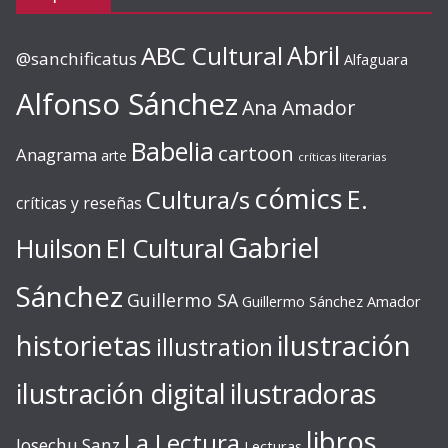
ABC Cultural
Abril
@sanchificatus
Alfaguara
Alfonso Sánchez
Ana Amador
Babelia
cartoon
Anagrama
arte
críticas literarias
cómics
E.
Cultura/s
críticas y reseñas
Gabriel
Huilson
El Cultural
Sánchez
Guillermo SA
Guillermo Sánchez Amador
ilustración
historietas
illustration
ilustración digital
ilustradoras
libros
La Lectura
Josechu Sanz
Lecturas