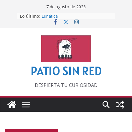
Saltar
7 de agosto de 2026
al
Lo último:
Lunática
contenido
Pero, hasta entonces…
Por los viejos tiempos
‘La broma infinita’ de recomendar
lecturas veraniegas
Otra del Mundial
PATIO SIN RED
DESPIERTA TU CURIOSIDAD