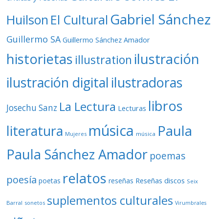
Gabriel Sánchez
Huilson
El Cultural
Guillermo SA
Guillermo Sánchez Amador
ilustración
historietas
illustration
ilustración digital
ilustradoras
libros
La Lectura
Josechu Sanz
Lecturas
música
literatura
Paula
Mujeres
música
Paula Sánchez Amador
poemas
relatos
poesía
Reseñas discos
poetas
reseñas
Seix
suplementos culturales
Barral
sonetos
Virumbrales