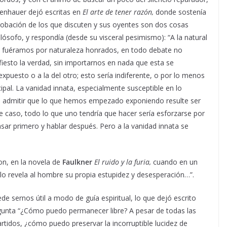
penhauer dejó escritas en
El arte de tener razón,
donde sostenía
robación de los que discuten y sus oyentes son dos cosas
ilósofo, y respondía (desde su visceral pesimismo): “A la natural
si fuéramos por naturaleza honrados, en todo debate no
fiesto la verdad, sin importarnos en nada que esta se
puesto o a la del otro; esto sería indiferente, o por lo menos
pal. La vanidad innata, especialmente susceptible en lo
a a admitir que lo que hemos empezado exponiendo resulte ser
ste caso, todo lo que uno tendría que hacer sería esforzarse por
nsar primero y hablar después. Pero a la vanidad innata se
on, en la novela de
Faulkner
El ruido y la furia,
cuando en un
lo revela al hombre su propia estupidez y desesperación…”.
de sernos útil a modo de guía espiritual, lo que dejó escrito
regunta “¿Cómo puedo permanecer libre? A pesar de todas las
rtidos, ¿cómo puedo preservar la incorruptible lucidez de