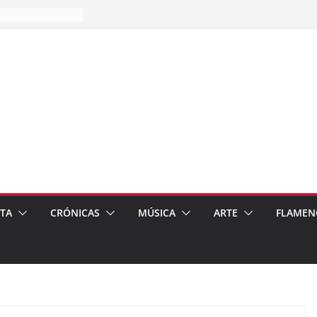
es…
pos
 de recomendar
ETA
CRÓNICAS
MÚSICA
ARTE
FLAMEN