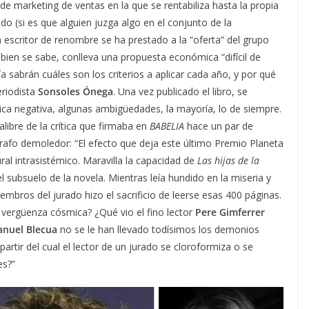
de marketing de ventas en la que se rentabiliza hasta la propia
o (si es que alguien juzga algo en el conjunto de la
n escritor de renombre se ha prestado a la “oferta” del grupo
bien se sabe, conlleva una propuesta económica “difícil de
 sabrán cuáles son los criterios a aplicar cada año, y por qué
eriodista
Sonsoles Ónega
. Una vez publicado el libro, se
tica negativa, algunas ambigüedades, la mayoría, lo de siempre.
libre de la crítica que firmaba en
BABELIA
hace un par de
árrafo demoledor: “El efecto que deja este último Premio Planeta
ral intrasistémico. Maravilla la capacidad de
Las hijas de la
l subsuelo de la novela. Mientras leía hundido en la miseria y
mbros del jurado hizo el sacrificio de leerse esas 400 páginas.
 vergüenza cósmica? ¿Qué vio el fino lector
Pere Gimferrer
anuel Blecua
no se le han llevado todísimos los demonios
artir del cual el lector de un jurado se cloroformiza o se
es?”