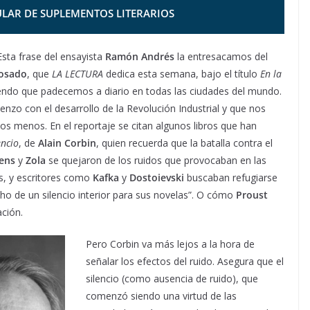
LAR DE SUPLEMENTOS LITERARIOS
Esta frase del ensayista
Ramón Andrés
la entresacamos del
Rosado
, que
LA LECTURA
dedica esta semana, bajo el título
En la
uendo que padecemos a diario en todas las ciudades del mundo.
zo con el desarrollo de la Revolución Industrial y que nos
 menos. En el reportaje se citan algunos libros que han
encio
, de
Alain Corbin
, quien recuerda que la batalla contra el
ens
y
Zola
se quejaron de los ruidos que provocaban en las
as, y escritores como
Kafka
y
Dostoievski
buscaban refugiarse
ho de un silencio interior para sus novelas”. O cómo
Proust
ación.
Pero Corbin va más lejos a la hora de
señalar los efectos del ruido. Asegura que el
silencio (como ausencia de ruido), que
comenzó siendo una virtud de las