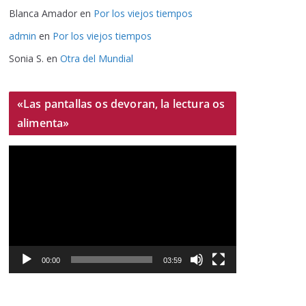
Blanca Amador
en
Por los viejos tiempos
admin
en
Por los viejos tiempos
Sonia S.
en
Otra del Mundial
«Las pantallas os devoran, la lectura os
alimenta»
R
e
p
r
o
d
u
00:00
03:59
c
t