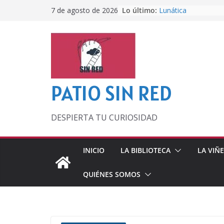
Saltar
Lo último:
Lunática
7 de agosto de 2026
al
Pero, hasta entonc
Por los viejos tiem
contenido
‘La broma infinita’
lecturas veraniegas
Otra del Mundial
PATIO SIN RED
DESPIERTA TU CURIOSIDAD
INICIO
LA BIBLIOTECA
LA VIÑ
QUIÉNES SOMOS