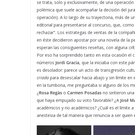
se trata, solo y exclusivamente, de una operación 
polémica que suele acompañar la decisión del jurad
operación). A lo largo de su trayectoria, más de u
editorial para presentarse al concurso, que, como 
rechazar”. Los estrategas de ventas de la compañía
en éste decidieron apostar por una novela de la p
esperan las consiguientes reseñas, con alguna crí
Por eso ha sorprendido tanto en esta ocasión el ca
números
Jordi Gracia
, que la iniciaba con este p
es desolador: parece un acto de transgresión cultu
criada
para desescalar hacia abajo y sin límite en e
en la tumbona, me preguntaba si alguno de los mie
¿
Rosa Regàs
o
Carmen Posadas
no sintieron una
que haya empujado su voto favorable? ¿A
José M
académicos y no académicos? ¿Cuál es el límite a p
anestesia de tal manera que renuncia a ser quien 