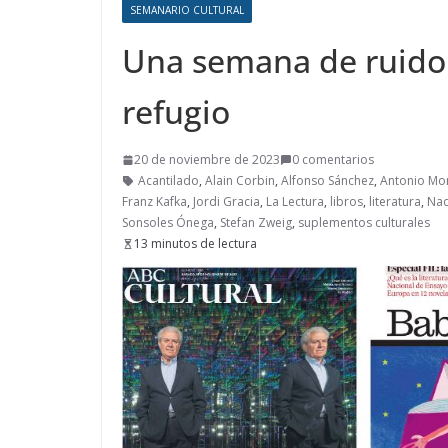
SEMANARIO CULTURAL
Una semana de ruido y
refugio
20 de noviembre de 2023
0 comentarios
Acantilado
,
Alain Corbin
,
Alfonso Sánchez
,
Antonio Mo
Franz Kafka
,
Jordi Gracia
,
La Lectura
,
libros
,
literatura
,
Nad
Sonsoles Ónega
,
Stefan Zweig
,
suplementos culturales
13 minutos de lectura