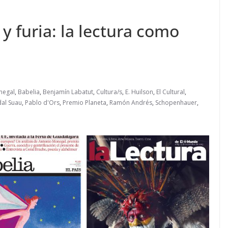
 furia: la lectura como
negal
,
Babelia
,
Benjamín Labatut
,
Cultura/s
,
E. Huilson
,
El Cultural
,
al Suau
,
Pablo d'Ors
,
Premio Planeta
,
Ramón Andrés
,
Schopenhauer
,