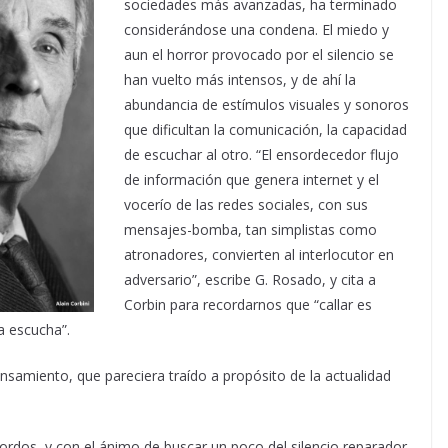
sociedades más avanzadas, ha terminado
considerándose una condena. El miedo y
aun el horror provocado por el silencio se
han vuelto más intensos, y de ahí la
abundancia de estímulos visuales y sonoros
que dificultan la comunicación, la capacidad
de escuchar al otro. “El ensordecedor flujo
de información que genera internet y el
vocerío de las redes sociales, con sus
mensajes-bomba, tan simplistas como
atronadores, convierten al interlocutor en
adversario”, escribe G. Rosado, y cita a
Corbin para recordarnos que “callar es
a escucha”.
samiento, que pareciera traído a propósito de la actualidad
 sordos, y con el ánimo de buscar un poco del silencio reparador,