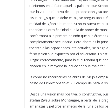
releíamos en el Patio aquellas palabras que Scho
que la verdad objetiva de una proposición y su ap
distintas. ¿A qué se debe esto?, se preguntaba el f
maldad del género humano. Si no existiera esta, 
tendríamos otra finalidad que la de poner de mani
conformara a la primera opinión que hubiéramos ex
completamente secundario. Pero ahora es lo princi
tocante a las capacidades intelectuales, se nieg
falso y cierto lo expuesto por el adversario. En e
juzgar correctamente, para lo cual tendría que pe
añaden en la mayoría la locuacidad y la mala fe.”
O cómo no recordar las palabras del viejo Comps
gesto de lucidez observa: «El campo de batalla só
Desde una visión más positiva, o constructiva, pue
Stefan Zweig
sobre
Montaigne
, a partir de la p
amenazas y peligros en medio de la furia de los pa