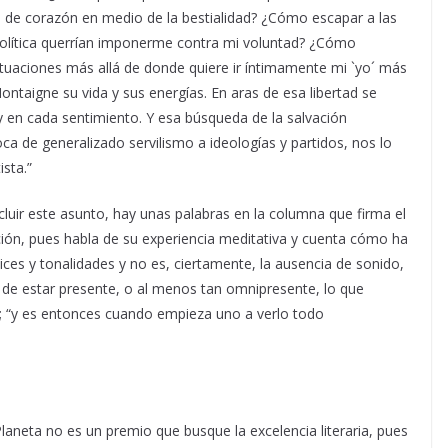
 de corazón en medio de la bestialidad? ¿Cómo escapar a las
la política querrían imponerme contra mi voluntad? ¿Cómo
tuaciones más allá de donde quiere ir íntimamente mi `yo´ más
Montaigne su vida y sus energías. En aras de esa libertad se
y en cada sentimiento. Y esa búsqueda de la salvación
poca de generalizado servilismo a ideologías y partidos, nos lo
ista.”
cluir este asunto, hay unas palabras en la columna que firma el
ión, pues habla de su experiencia meditativa y cuenta cómo ha
atices y tonalidades y no es, ciertamente, la ausencia de sonido,
a de estar presente, o al menos tan omnipresente, lo que
re; “y es entonces cuando empieza uno a verlo todo
aneta no es un premio que busque la excelencia literaria, pues