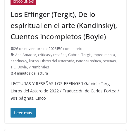
CINCO LÍNEAS
Los Effinger (Tergit), De lo
espiritual en el arte (Kandinsky),
Cuentos incompletos (Boyle)
26 de noviembre de 2025
0 comentarios
Ana Amador
,
críticas y reseñas
,
Gabriel Tergit
,
Impedimenta
,
Kandinsky
,
libros
,
Libros del Asteroide
,
Paidos Estética
,
reseñas
,
T.C. Boyle
,
Virumbrales
4 minutos de lectura
LECTURAS Y RESEÑAS LOS EFFINGER Gabriele Tergit
Libros del Asteroide 2022 / Traducción de Carlos Fortea /
901 páginas. Cinco
Leer más