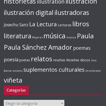
ilustración
historietas
illustration
ilustración digital
ilustradoras
libros
La Lectura
Josechu Sanz
Lecturas
música
literatura
Paula
Mujeres
música
Paula Sánchez Amador
poemas
relatos
poesía
Reseñas discos
poetas
reseñas
Seix
suplementos culturales
Barral
sonetos
Virumbrales
viñeta
Categorías
Categorías