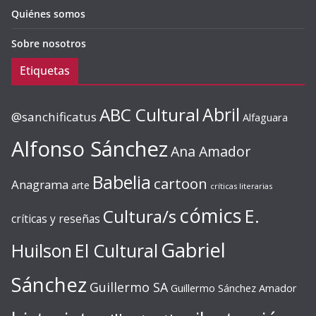
Quiénes somos
Sobre nosotros
Etiquetas
ABC Cultural
Abril
@sanchificatus
Alfaguara
Alfonso Sánchez
Ana Amador
Babelia
cartoon
Anagrama
arte
críticas literarias
cómics
E.
Cultura/s
críticas y reseñas
Gabriel
Huilson
El Cultural
Sánchez
Guillermo SA
Guillermo Sánchez Amador