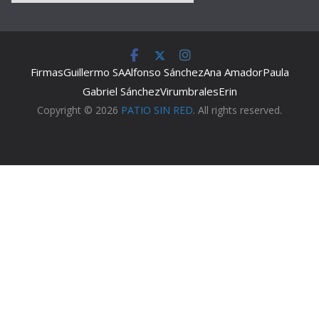
Firmas
Guillermo SA
Alfonso Sánchez
Ana Amador
Paula
Gabriel Sánchez
Virumbrales
Erin
Copyright © 2026
PATIO SIN RED
. All rights reserved.