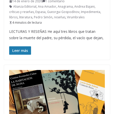
14 de enero de 2026
1 comentario
Alianza Editorial
,
Ana Amador
,
Anagrama
,
Andrea Bajani
,
críticas y reseñas
,
Espasa
,
Gueorgui Gospodínov
,
Impedimenta
,
libros
,
literatura
,
Pedro Simón
,
reseñas
,
Virumbrales
4 minutos de lectura
LECTURAS Y RESEÑAS He aquí tres libros que tratan
sobre la muerte del padre, su pérdida, el vacío que dejan,
Leer más