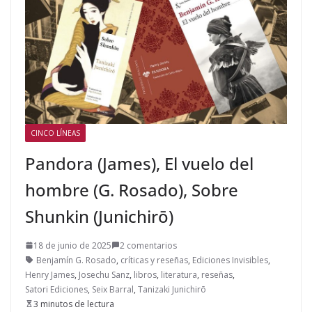
CINCO LÍNEAS
Pandora (James), El vuelo del
hombre (G. Rosado), Sobre
Shunkin (Junichirō)
18 de junio de 2025
2 comentarios
Benjamín G. Rosado
,
críticas y reseñas
,
Ediciones Invisibles
,
Henry James
,
Josechu Sanz
,
libros
,
literatura
,
reseñas
,
Satori Ediciones
,
Seix Barral
,
Tanizaki Junichirō
3 minutos de lectura