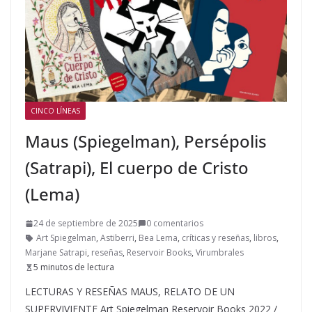
CINCO LÍNEAS
Maus (Spiegelman), Persépolis
(Satrapi), El cuerpo de Cristo
(Lema)
24 de septiembre de 2025
0 comentarios
Art Spiegelman
,
Astiberri
,
Bea Lema
,
críticas y reseñas
,
libros
,
Marjane Satrapi
,
reseñas
,
Reservoir Books
,
Virumbrales
5 minutos de lectura
LECTURAS Y RESEÑAS MAUS, RELATO DE UN
SUPERVIVIENTE Art Spiegelman Reservoir Books 2022 /