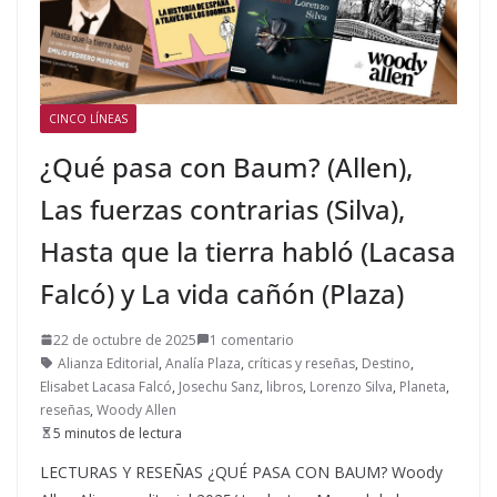
CINCO LÍNEAS
¿Qué pasa con Baum? (Allen),
Las fuerzas contrarias (Silva),
Hasta que la tierra habló (Lacasa
Falcó) y La vida cañón (Plaza)
22 de octubre de 2025
1 comentario
Alianza Editorial
,
Analía Plaza
,
críticas y reseñas
,
Destino
,
Elisabet Lacasa Falcó
,
Josechu Sanz
,
libros
,
Lorenzo Silva
,
Planeta
,
reseñas
,
Woody Allen
5 minutos de lectura
LECTURAS Y RESEÑAS ¿QUÉ PASA CON BAUM? Woody