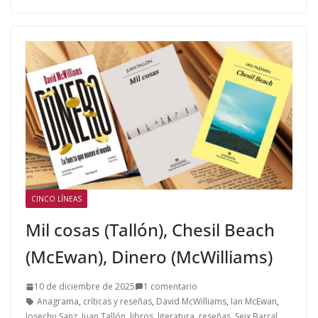
CINCO LÍNEAS
Mil cosas (Tallón), Chesil Beach
(McEwan), Dinero (McWilliams)
10 de diciembre de 2025
1 comentario
Anagrama
,
críticas y reseñas
,
David McWilliams
,
Ian McEwan
,
Josechu Sanz
,
Juan Tallón
,
libros
,
literatura
,
reseñas
,
Seix Barral