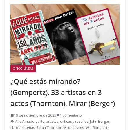
CINCO LÍNEAS
¿Qué estás mirando?
(Gompertz), 33 artistas en 3
actos (Thornton), Mirar (Berger)
19 de noviembre de 2025
1 comentario
Ana Amador
,
arte
,
artistas
,
críticas y reseñas
,
John Berger
,
libros
,
reseñas
,
Sarah Thornton
,
Virumbrales
,
Will Gompertz