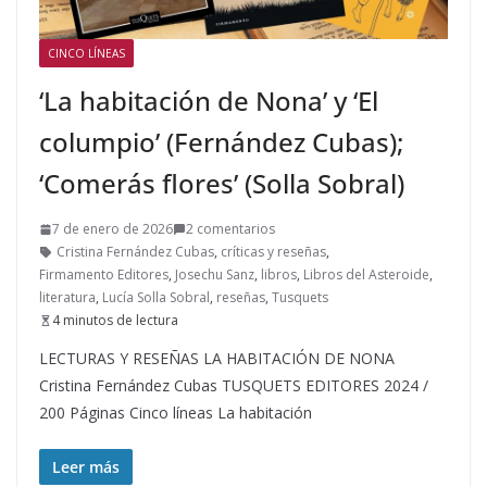
CINCO LÍNEAS
‘La habitación de Nona’ y ‘El
columpio’ (Fernández Cubas);
‘Comerás flores’ (Solla Sobral)
7 de enero de 2026
2 comentarios
Cristina Fernández Cubas
,
críticas y reseñas
,
Firmamento Editores
,
Josechu Sanz
,
libros
,
Libros del Asteroide
,
literatura
,
Lucía Solla Sobral
,
reseñas
,
Tusquets
4 minutos de lectura
LECTURAS Y RESEÑAS LA HABITACIÓN DE NONA
Cristina Fernández Cubas TUSQUETS EDITORES 2024 /
200 Páginas Cinco líneas La habitación
Leer más