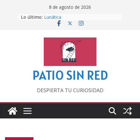
Saltar
8 de agosto de 2026
al
Lo último:
Lunática
contenido
Pero, hasta entonces…
Por los viejos tiempos
‘La broma infinita’ de recomendar
lecturas veraniegas
Otra del Mundial
PATIO SIN RED
DESPIERTA TU CURIOSIDAD