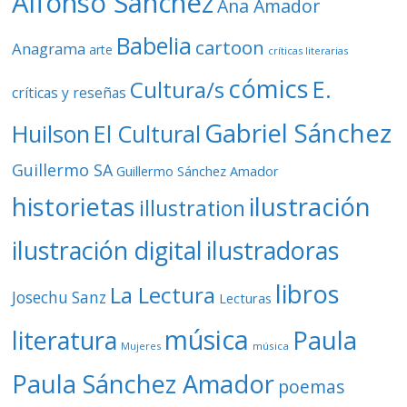
Alfonso Sánchez
Ana Amador
Babelia
cartoon
Anagrama
arte
críticas literarias
cómics
E.
Cultura/s
críticas y reseñas
Gabriel Sánchez
Huilson
El Cultural
Guillermo SA
Guillermo Sánchez Amador
ilustración
historietas
illustration
ilustración digital
ilustradoras
libros
La Lectura
Josechu Sanz
Lecturas
música
literatura
Paula
Mujeres
música
Paula Sánchez Amador
poemas