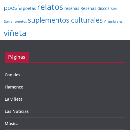
relatos
poesía
Reseñas discos
poetas
reseñas
Seix
suplementos culturales
Barral
sonetos
Virumbrales
viñeta
Páginas
Cookies
Flamenco
La viñeta
Las Noticias
Música