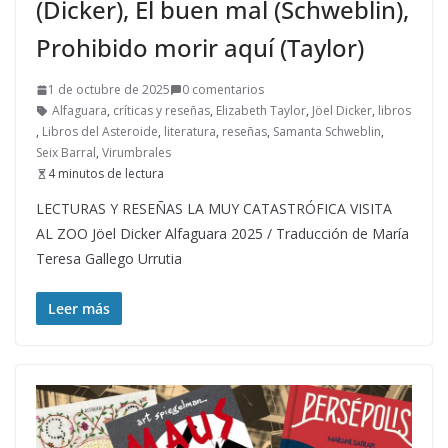
(Dicker), El buen mal (Schweblin),
Prohibido morir aquí (Taylor)
1 de octubre de 2025
0 comentarios
Alfaguara
,
críticas y reseñas
,
Elizabeth Taylor
,
Jöel Dicker
,
libros
,
Libros del Asteroide
,
literatura
,
reseñas
,
Samanta Schweblin
,
Seix Barral
,
Virumbrales
4 minutos de lectura
LECTURAS Y RESEÑAS LA MUY CATASTRÓFICA VISITA
AL ZOO Jöel Dicker Alfaguara 2025 / Traducción de María
Teresa Gallego Urrutia
Leer más