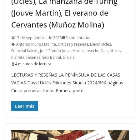
(Uclés), La manzana de Turing
(Jouve Martín), El verano de
Cervantes (Muñoz Molina)
17 de septiembre de 2025
3 comentarios
Antonio Muñoz Molina
,
críticas y reseñas
,
David Uclés
,
Editorial Kairós
,
José Ramón Jouve Martín
,
Josechu Sanz
,
libros
,
Planeta
,
reseñas
,
Seix Barral
,
Siruela
4 minutos de lectura
LECTURAS Y RESEÑAS LA PENÍNSULA DE LAS CASAS
VACIAS David Uclés Ediciones Siruela 2024/694 páginas
Cinco primeras líneas Primera parte.
Leer más