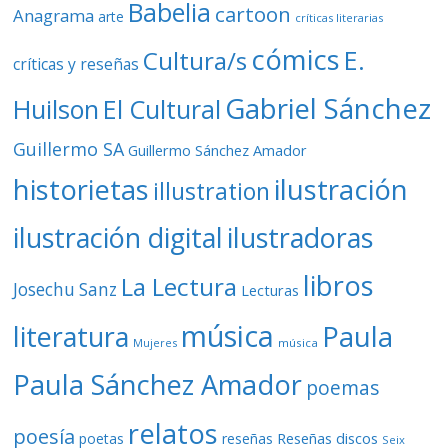
Babelia
cartoon
Anagrama
arte
críticas literarias
cómics
E.
Cultura/s
críticas y reseñas
Gabriel Sánchez
Huilson
El Cultural
Guillermo SA
Guillermo Sánchez Amador
ilustración
historietas
illustration
ilustración digital
ilustradoras
libros
La Lectura
Josechu Sanz
Lecturas
música
literatura
Paula
Mujeres
música
Paula Sánchez Amador
poemas
relatos
poesía
Reseñas discos
poetas
reseñas
Seix