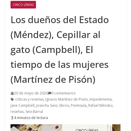
CINCO LÍNEAS
Los dueños del Estado
(Méndez), Cepillar al
gato (Campbell), El
tiempo de las mujeres
(Martínez de Pisón)
20 de mayo de 2026
0 comentarios
críticas y reseñas
,
Ignacio Martínez de Pisón
,
Impedimenta
,
Jane Campbell
,
Josechu Sanz
,
libros
,
Península
,
Rafael Méndez
,
reseñas
,
Seix Barral
4 minutos de lectura