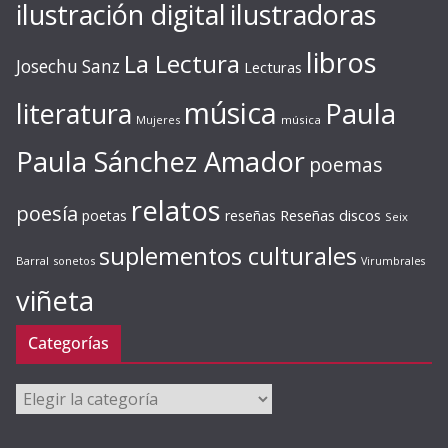
ilustración digital
ilustradoras
libros
La Lectura
Josechu Sanz
Lecturas
música
literatura
Paula
Mujeres
música
Paula Sánchez Amador
poemas
relatos
poesía
Reseñas discos
poetas
reseñas
Seix
suplementos culturales
Barral
sonetos
Virumbrales
viñeta
Categorías
Categorías