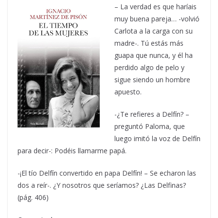
– La verdad es que haríais
muy buena pareja… -volvió
Carlota a la carga con su
madre-. Tú estás más
guapa que nunca, y él ha
perdido algo de pelo y
sigue siendo un hombre
apuesto.
-¿Te refieres a Delfín? –
preguntó Paloma, que
luego imitó la voz de Delfín
para decir-: Podéis llamarme papá.
-¡El tío Delfín convertido en papa Delfín! – Se echaron las
dos a reír-. ¿Y nosotros que seríamos? ¿Las Delfinas?
(pág. 406)