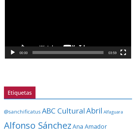
p
r
o
d
u
c
t
00:00
03:59
o
r
d
e
v
Etiquetas
í
d
ABC Cultural
Abril
@sanchificatus
Alfaguara
e
o
Alfonso Sánchez
Ana Amador