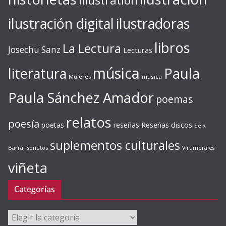
illustration
ilustración digital
ilustradoras
libros
La Lectura
Josechu Sanz
Lecturas
música
literatura
Paula
Mujeres
música
Paula Sánchez Amador
poemas
relatos
poesía
Reseñas discos
poetas
reseñas
Seix
suplementos culturales
Barral
sonetos
Virumbrales
viñeta
Categorías
Categorías