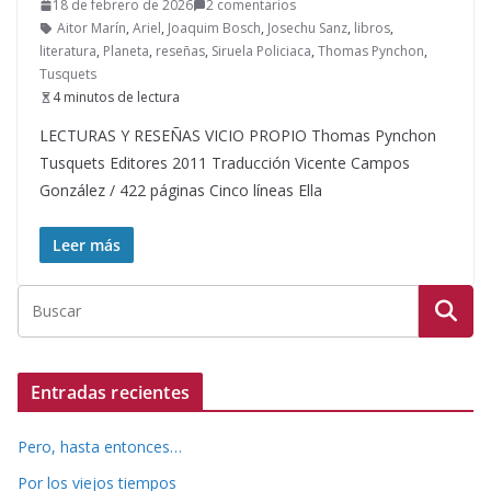
18 de febrero de 2026
2 comentarios
Aitor Marín
,
Ariel
,
Joaquim Bosch
,
Josechu Sanz
,
libros
,
literatura
,
Planeta
,
reseñas
,
Siruela Policiaca
,
Thomas Pynchon
,
Tusquets
4 minutos de lectura
LECTURAS Y RESEÑAS VICIO PROPIO Thomas Pynchon
Tusquets Editores 2011 Traducción Vicente Campos
González / 422 páginas Cinco líneas Ella
Leer más
Entradas recientes
Pero, hasta entonces…
Por los viejos tiempos