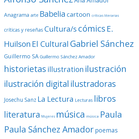
Ana Amador
Babelia
cartoon
Anagrama
arte
críticas literarias
cómics
E.
Cultura/s
críticas y reseñas
Gabriel Sánchez
Huilson
El Cultural
Guillermo SA
Guillermo Sánchez Amador
ilustración
historietas
illustration
ilustración digital
ilustradoras
libros
La Lectura
Josechu Sanz
Lecturas
música
literatura
Paula
Mujeres
música
Paula Sánchez Amador
poemas