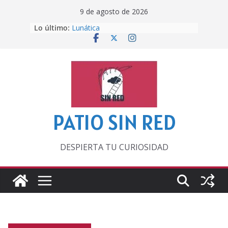
Saltar
9 de agosto de 2026
al
Lo último:
Lunática
contenido
Pero, hasta entonces…
Por los viejos tiempos
‘La broma infinita’ de recomendar
lecturas veraniegas
Otra del Mundial
PATIO SIN RED
DESPIERTA TU CURIOSIDAD