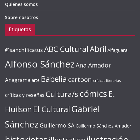
Quiénes somos
Sobre nosotros
Etiquetas
ABC Cultural
Abril
@sanchificatus
Alfaguara
Alfonso Sánchez
Ana Amador
Babelia
cartoon
Anagrama
arte
críticas literarias
cómics
E.
Cultura/s
críticas y reseñas
Gabriel
Huilson
El Cultural
Sánchez
Guillermo SA
Guillermo Sánchez Amador
ilustración
historietas