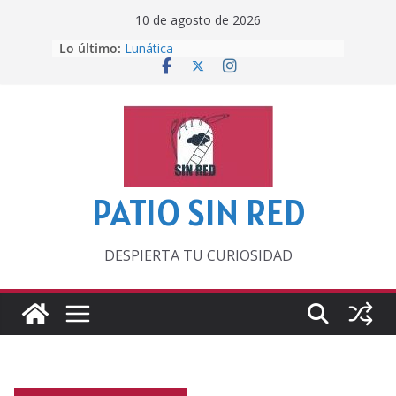
Saltar
10 de agosto de 2026
al
Lo último:
Lunática
contenido
Pero, hasta entonces…
Por los viejos tiempos
‘La broma infinita’ de recomendar
lecturas veraniegas
Otra del Mundial
PATIO SIN RED
DESPIERTA TU CURIOSIDAD