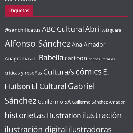
Etiquetas
ABC Cultural
Abril
@sanchificatus
Alfaguara
Alfonso Sánchez
Ana Amador
Babelia
cartoon
Anagrama
arte
críticas literarias
cómics
E.
Cultura/s
críticas y reseñas
Gabriel
Huilson
El Cultural
Sánchez
Guillermo SA
Guillermo Sánchez Amador
ilustración
historietas
illustration
ilustración digital
ilustradoras