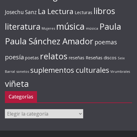
libros
La Lectura
Josechu Sanz
Lecturas
música
literatura
Paula
Mujeres
música
Paula Sánchez Amador
poemas
relatos
poesía
Reseñas discos
poetas
reseñas
Seix
suplementos culturales
Barral
sonetos
Virumbrales
viñeta
Categorías
Categorías