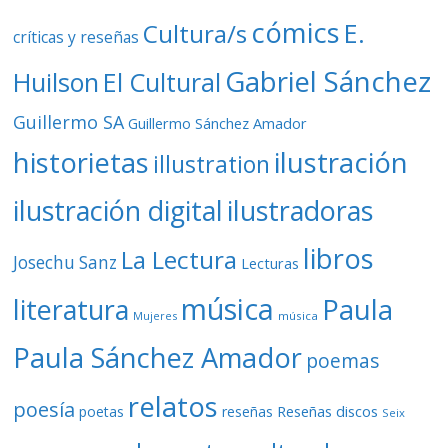
cómics
E.
Cultura/s
críticas y reseñas
Gabriel Sánchez
Huilson
El Cultural
Guillermo SA
Guillermo Sánchez Amador
ilustración
historietas
illustration
ilustración digital
ilustradoras
libros
La Lectura
Josechu Sanz
Lecturas
música
literatura
Paula
Mujeres
música
Paula Sánchez Amador
poemas
relatos
poesía
Reseñas discos
poetas
reseñas
Seix