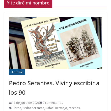
Y te diré mi nombre
LECTURAS
Pedro Serantes. Vivir y escribir a
los 90
13 de junio de 2026
0 comentarios
libros
,
Pedro Serantes
,
Rafael Bermejo
,
reseñas
,