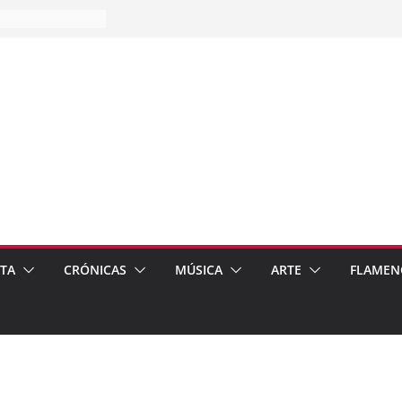
es…
pos
 de recomendar
ETA
CRÓNICAS
MÚSICA
ARTE
FLAMEN