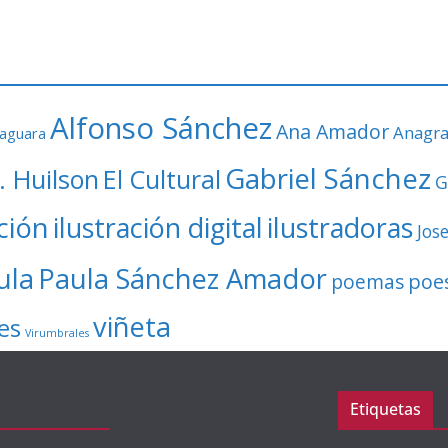
Alfonso Sánchez
Ana Amador
Anagr
faguara
Gabriel Sánchez
. Huilson
El Cultural
G
ación
ilustración digital
ilustradoras
Jos
ula
Paula Sánchez Amador
poe
poemas
viñeta
es
Virumbrales
Etiquetas