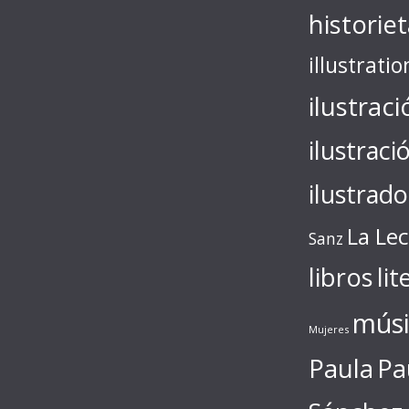
historie
illustratio
ilustraci
ilustraci
ilustrado
La Le
Sanz
libros
lit
músi
Mujeres
Paula
Pa