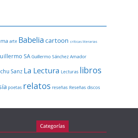
o
r
d
e
v
Babelia
í
cartoon
ama
arte
críticas literarias
d
e
uillermo SA
Guillermo Sánchez Amador
o
libros
La Lectura
echu Sanz
Lecturas
relatos
sía
Reseñas discos
poetas
reseñas
Categorías