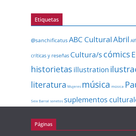
Etiquetas
ABC Cultural
Abril
@sanchificatus
Al
cómics
E
Cultura/s
críticas y reseñas
ilustr
historietas
illustration
música
literatura
Pa
Mujeres
música
suplementos cultural
Seix Barral
sonetos
Páginas