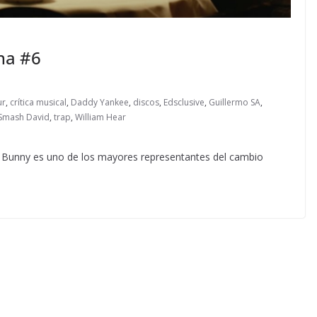
na #6
ur
,
crítica musical
,
Daddy Yankee
,
discos
,
Edsclusive
,
Guillermo SA
,
Smash David
,
trap
,
William Hear
 Bunny es uno de los mayores representantes del cambio