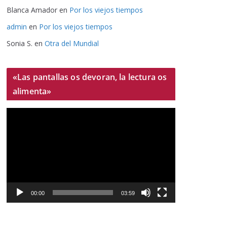
Blanca Amador
en
Por los viejos tiempos
admin
en
Por los viejos tiempos
Sonia S.
en
Otra del Mundial
«Las pantallas os devoran, la lectura os
alimenta»
R
e
p
r
o
d
u
00:00
03:59
c
t