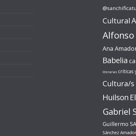
@sanchificat
Cultural
A
Alfonso
Ana Amado
Babelia
ca
críticas
literarias
Cultura/s
Huilson
E
Gabriel 
Guillermo S
Sánchez Amado