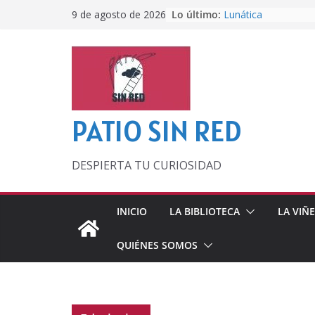
Saltar
Lo último:
Lunática
9 de agosto de 2026
al
Pero, hasta entonc
Por los viejos tiem
contenido
‘La broma infinita’
lecturas veraniegas
Otra del Mundial
PATIO SIN RED
DESPIERTA TU CURIOSIDAD
INICIO
LA BIBLIOTECA
LA VIÑ
QUIÉNES SOMOS