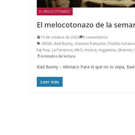
EL MELOCOTONAZO
El melocotonazo de la sema
19 de octubre de 2023
0 comentarios
ARGEL
,
Bad Bunny
,
chanson française
,
Charles Aznavo
hip hop
,
La Paciencia
,
MAG
,
música
,
reggaeton
,
Séverine
,
4 minutos de lectura
Bad Bunny – Monaco Para el que no lo sepa, Bad
Leer más