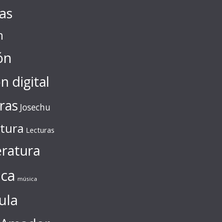
tas
n
ón
ón digital
ras
Josechu
ctura
Lecturas
eratura
ca
música
ula