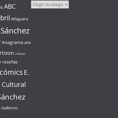
Categorías
ABC
us
bril
Alfaguara
 Sánchez
r
Anagrama
arte
rtoon
críticas
 y reseñas
cómics
E.
l Cultural
Sánchez
A
Guillermo
r