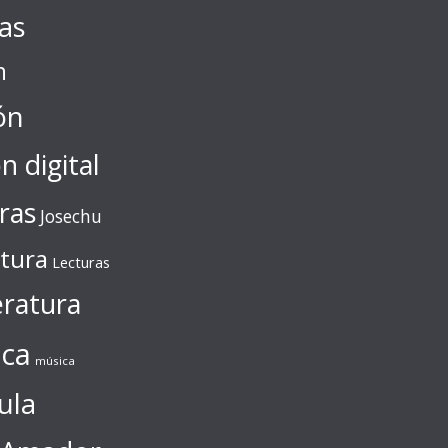
tas
n
ón
ón digital
ras
Josechu
ctura
Lecturas
eratura
ca
música
ula