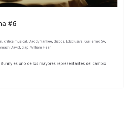
na #6
ur
,
crítica musical
,
Daddy Yankee
,
discos
,
Edsclusive
,
Guillermo SA
,
Smash David
,
trap
,
William Hear
 Bunny es uno de los mayores representantes del cambio