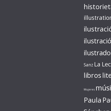
historie
illustratio
ilustraci
ilustraci
ilustrado
La Le
Sanz
libros
lit
músi
Mujeres
Paula
Pa