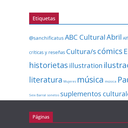
Etiquetas
ABC Cultural
Abril
@sanchificatus
Al
cómics
E
Cultura/s
críticas y reseñas
ilustr
historietas
illustration
música
literatura
Pa
Mujeres
música
suplementos cultural
Seix Barral
sonetos
Páginas