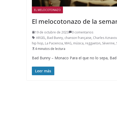
EL MELOCOTONAZO
El melocotonazo de la sema
19 de octubre de 2023
0 comentarios
ARGEL
,
Bad Bunny
,
chanson française
,
Charles Aznavo
hip hop
,
La Paciencia
,
MAG
,
música
,
reggaeton
,
Séverine
,
4 minutos de lectura
Bad Bunny – Monaco Para el que no lo sepa, Bad
Leer más