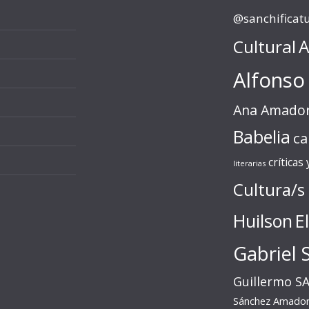
@sanchificat
Cultural
A
Alfonso
Ana Amado
Babelia
ca
críticas
literarias
Cultura/s
Huilson
E
Gabriel 
Guillermo S
Sánchez Amado