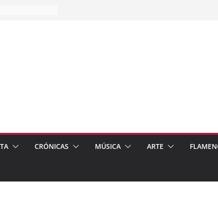
es…
pos
 de recomendar
ETA
CRÓNICAS
MÚSICA
ARTE
FLAMEN