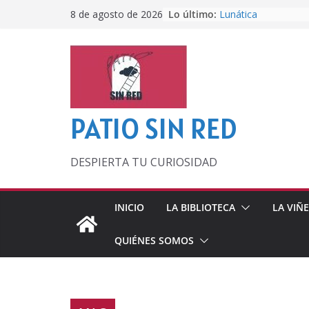
Saltar
Lo último:
Lunática
8 de agosto de 2026
al
Pero, hasta entonc
Por los viejos tiem
contenido
‘La broma infinita’
lecturas veraniegas
Otra del Mundial
PATIO SIN RED
DESPIERTA TU CURIOSIDAD
INICIO
LA BIBLIOTECA
LA VIÑ
QUIÉNES SOMOS