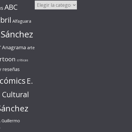
Categorías
ABC
us
bril
Alfaguara
 Sánchez
r
Anagrama
arte
rtoon
críticas
 y reseñas
cómics
E.
l Cultural
Sánchez
A
Guillermo
r