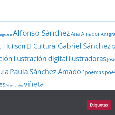
Alfonso Sánchez
Ana Amador
Anagr
faguara
Gabriel Sánchez
. Huilson
El Cultural
G
ación
ilustración digital
ilustradoras
Jos
ula
Paula Sánchez Amador
poe
poemas
viñeta
es
Virumbrales
Etiquetas