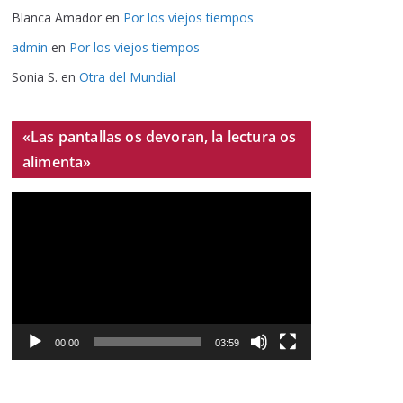
Blanca Amador
en
Por los viejos tiempos
admin
en
Por los viejos tiempos
Sonia S.
en
Otra del Mundial
«Las pantallas os devoran, la lectura os
alimenta»
R
e
p
r
o
d
u
00:00
03:59
c
t