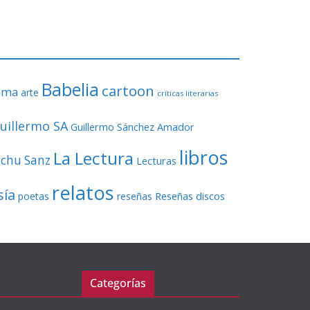
o
r
d
e
v
Babelia
í
cartoon
ama
arte
críticas literarias
d
e
uillermo SA
Guillermo Sánchez Amador
o
libros
La Lectura
echu Sanz
Lecturas
relatos
sía
Reseñas discos
poetas
reseñas
Categorías