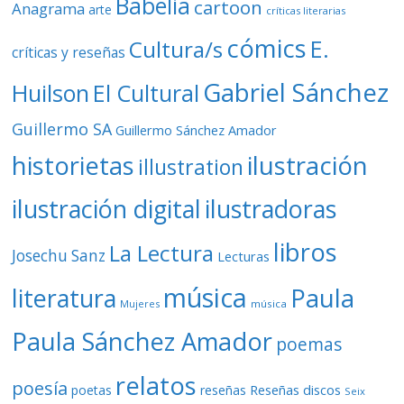
Babelia
cartoon
Anagrama
arte
críticas literarias
cómics
E.
Cultura/s
críticas y reseñas
Gabriel Sánchez
Huilson
El Cultural
Guillermo SA
Guillermo Sánchez Amador
ilustración
historietas
illustration
ilustración digital
ilustradoras
libros
La Lectura
Josechu Sanz
Lecturas
música
literatura
Paula
Mujeres
música
Paula Sánchez Amador
poemas
relatos
poesía
Reseñas discos
poetas
reseñas
Seix