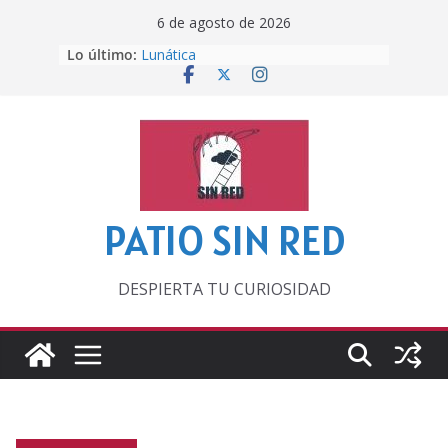
Saltar
6 de agosto de 2026
al
Lo último:
Lunática
contenido
Pero, hasta entonces…
Por los viejos tiempos
‘La broma infinita’ de recomendar
lecturas veraniegas
Otra del Mundial
PATIO SIN RED
DESPIERTA TU CURIOSIDAD