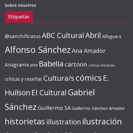
Sobre nosotros
Etiquetas
ABC Cultural
Abril
@sanchificatus
Alfaguara
Alfonso Sánchez
Ana Amador
Babelia
cartoon
Anagrama
arte
críticas literarias
cómics
E.
Cultura/s
críticas y reseñas
Gabriel
Huilson
El Cultural
Sánchez
Guillermo SA
Guillermo Sánchez Amador
ilustración
historietas
illustration