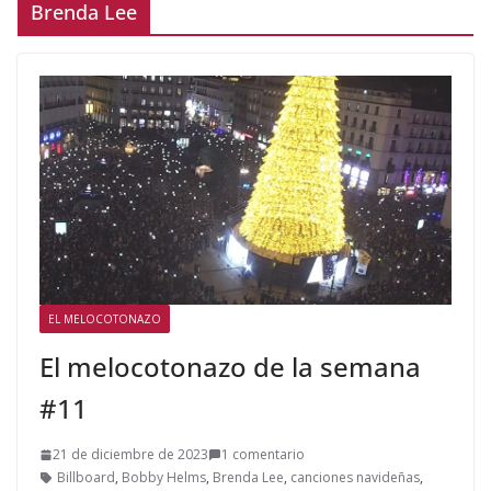
Brenda Lee
EL MELOCOTONAZO
El melocotonazo de la semana
#11
21 de diciembre de 2023
1 comentario
Billboard
,
Bobby Helms
,
Brenda Lee
,
canciones navideñas
,