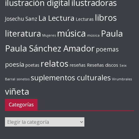
ilustración digital
ilustradoras
libros
La Lectura
Josechu Sanz
Lecturas
música
literatura
Paula
Mujeres
música
Paula Sánchez Amador
poemas
relatos
poesía
Reseñas discos
poetas
reseñas
Seix
suplementos culturales
Barral
sonetos
Virumbrales
viñeta
Categorías
Categorías