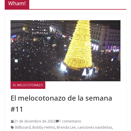
Wham!
EL MELOCOTONAZO
El melocotonazo de la semana
#11
21 de diciembre de 2023
1 comentario
Billboard
,
Bobby Helms
,
Brenda Lee
,
canciones navideñas
,