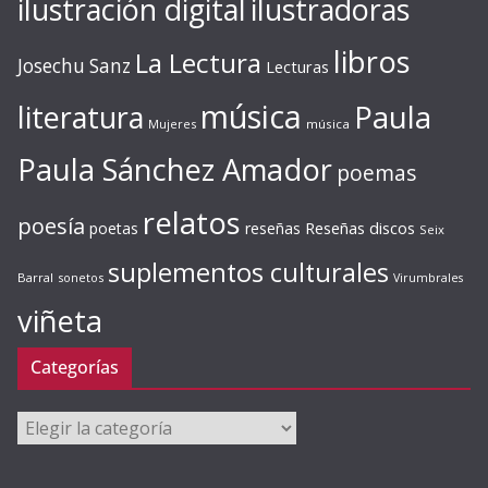
ilustración digital
ilustradoras
libros
La Lectura
Josechu Sanz
Lecturas
música
literatura
Paula
Mujeres
música
Paula Sánchez Amador
poemas
relatos
poesía
Reseñas discos
poetas
reseñas
Seix
suplementos culturales
Barral
sonetos
Virumbrales
viñeta
Categorías
Categorías