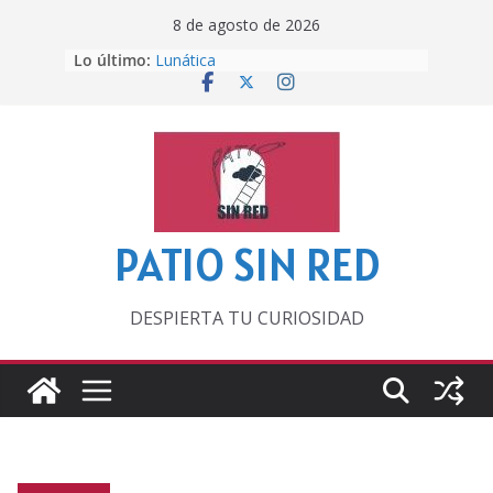
Saltar
8 de agosto de 2026
al
Lo último:
Lunática
contenido
Pero, hasta entonces…
Por los viejos tiempos
‘La broma infinita’ de recomendar
lecturas veraniegas
Otra del Mundial
PATIO SIN RED
DESPIERTA TU CURIOSIDAD