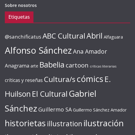
Sobre nosotros
Etiquetas
ABC Cultural
Abril
@sanchificatus
Alfaguara
Alfonso Sánchez
Ana Amador
Babelia
cartoon
Anagrama
arte
críticas literarias
cómics
E.
Cultura/s
críticas y reseñas
Gabriel
Huilson
El Cultural
Sánchez
Guillermo SA
Guillermo Sánchez Amador
ilustración
historietas
illustration