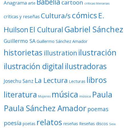
Babelia
cartoon
Anagrama
arte
críticas literarias
cómics
E.
Cultura/s
críticas y reseñas
Gabriel Sánchez
Huilson
El Cultural
Guillermo SA
Guillermo Sánchez Amador
ilustración
historietas
illustration
ilustración digital
ilustradoras
libros
La Lectura
Josechu Sanz
Lecturas
música
literatura
Paula
Mujeres
música
Paula Sánchez Amador
poemas
relatos
poesía
Reseñas discos
poetas
reseñas
Seix