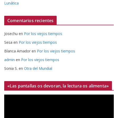
Lunática
Comentarios recientes
Josechu
en
Por los viejos tiempos
Sesa
en
Por los viejos tiempos
Blanca Amador
en
Por los viejos tiempos
admin
en
Por los viejos tiempos
Sonia S.
en
Otra del Mundial
«Las pantallas os devoran, la lectura os alimenta»
R
e
p
r