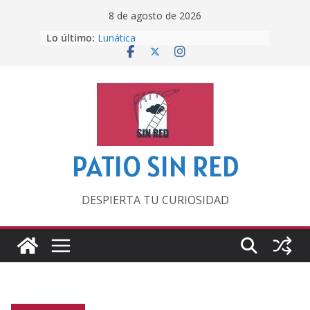
Saltar
8 de agosto de 2026
al
Lo último:
Lunática
contenido
Pero, hasta entonces…
Por los viejos tiempos
‘La broma infinita’ de recomendar
lecturas veraniegas
Otra del Mundial
PATIO SIN RED
DESPIERTA TU CURIOSIDAD