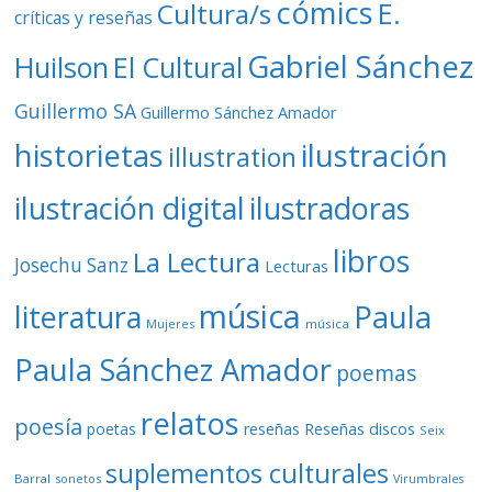
cómics
E.
Cultura/s
críticas y reseñas
Gabriel Sánchez
Huilson
El Cultural
Guillermo SA
Guillermo Sánchez Amador
ilustración
historietas
illustration
ilustración digital
ilustradoras
libros
La Lectura
Josechu Sanz
Lecturas
música
literatura
Paula
Mujeres
música
Paula Sánchez Amador
poemas
relatos
poesía
Reseñas discos
poetas
reseñas
Seix
suplementos culturales
Barral
sonetos
Virumbrales