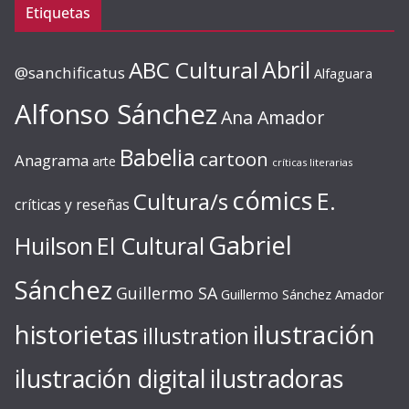
Etiquetas
ABC Cultural
Abril
@sanchificatus
Alfaguara
Alfonso Sánchez
Ana Amador
Babelia
cartoon
Anagrama
arte
críticas literarias
cómics
E.
Cultura/s
críticas y reseñas
Gabriel
Huilson
El Cultural
Sánchez
Guillermo SA
Guillermo Sánchez Amador
ilustración
historietas
illustration
ilustración digital
ilustradoras