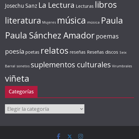
libros
La Lectura
Josechu Sanz
Lecturas
música
literatura
Paula
Mujeres
música
Paula Sánchez Amador
poemas
relatos
poesía
Reseñas discos
poetas
reseñas
Seix
suplementos culturales
Barral
sonetos
Virumbrales
viñeta
Categorías
Categorías