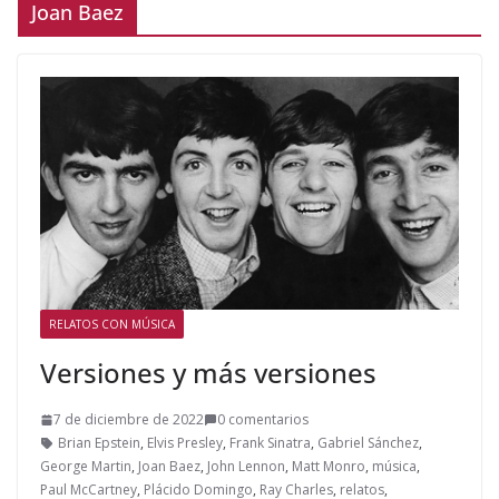
Joan Baez
RELATOS CON MÚSICA
Versiones y más versiones
7 de diciembre de 2022
0 comentarios
Brian Epstein
,
Elvis Presley
,
Frank Sinatra
,
Gabriel Sánchez
,
George Martin
,
Joan Baez
,
John Lennon
,
Matt Monro
,
música
,
Paul McCartney
,
Plácido Domingo
,
Ray Charles
,
relatos
,