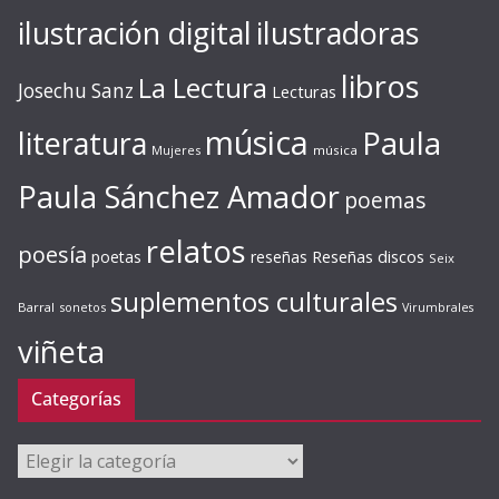
ilustración digital
ilustradoras
libros
La Lectura
Josechu Sanz
Lecturas
música
literatura
Paula
Mujeres
música
Paula Sánchez Amador
poemas
relatos
poesía
Reseñas discos
poetas
reseñas
Seix
suplementos culturales
Barral
sonetos
Virumbrales
viñeta
Categorías
Categorías