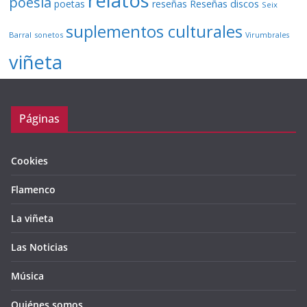
relatos
poesía
Reseñas discos
poetas
reseñas
Seix
suplementos culturales
Barral
sonetos
Virumbrales
viñeta
Páginas
Cookies
Flamenco
La viñeta
Las Noticias
Música
Quiénes somos