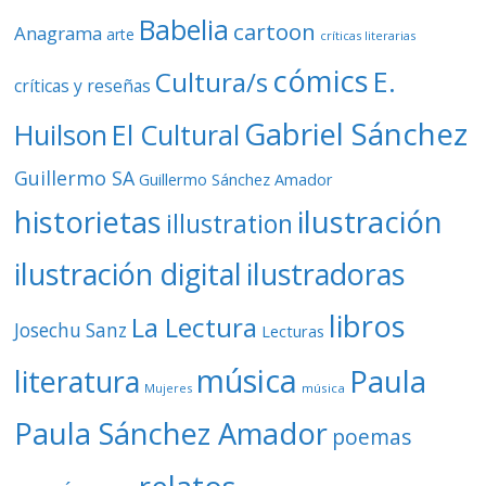
Babelia
cartoon
Anagrama
arte
críticas literarias
cómics
E.
Cultura/s
críticas y reseñas
Gabriel Sánchez
Huilson
El Cultural
Guillermo SA
Guillermo Sánchez Amador
ilustración
historietas
illustration
ilustración digital
ilustradoras
libros
La Lectura
Josechu Sanz
Lecturas
música
literatura
Paula
Mujeres
música
Paula Sánchez Amador
poemas