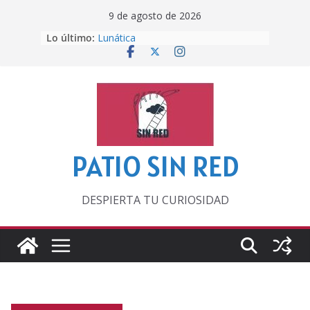
Saltar
9 de agosto de 2026
al
Lo último:
Lunática
contenido
Pero, hasta entonces…
Por los viejos tiempos
‘La broma infinita’ de recomendar
lecturas veraniegas
Otra del Mundial
PATIO SIN RED
DESPIERTA TU CURIOSIDAD