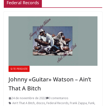
Federal Records
SI TE PERDISTE
Johnny «Guitar» Watson – Ain’t
That A Bitch
24 de noviembre de 2022
0 comentarios
Ain't That A Bitch
,
discos
,
Federal Records
,
Frank Zappa
,
Funk
,