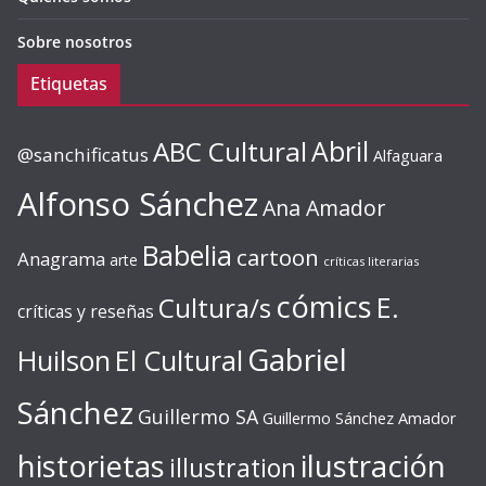
Sobre nosotros
Etiquetas
ABC Cultural
Abril
@sanchificatus
Alfaguara
Alfonso Sánchez
Ana Amador
Babelia
cartoon
Anagrama
arte
críticas literarias
cómics
E.
Cultura/s
críticas y reseñas
Gabriel
Huilson
El Cultural
Sánchez
Guillermo SA
Guillermo Sánchez Amador
ilustración
historietas
illustration