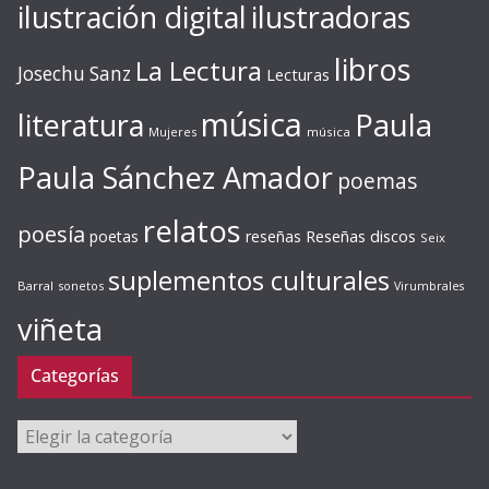
ilustración digital
ilustradoras
libros
La Lectura
Josechu Sanz
Lecturas
música
literatura
Paula
Mujeres
música
Paula Sánchez Amador
poemas
relatos
poesía
Reseñas discos
poetas
reseñas
Seix
suplementos culturales
Barral
sonetos
Virumbrales
viñeta
Categorías
Categorías