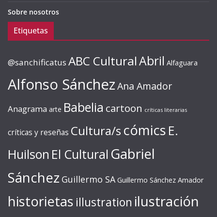
Sobre nosotros
Etiquetas
ABC Cultural
Abril
@sanchificatus
Alfaguara
Alfonso Sánchez
Ana Amador
Babelia
cartoon
Anagrama
arte
críticas literarias
cómics
E.
Cultura/s
críticas y reseñas
Gabriel
Huilson
El Cultural
Sánchez
Guillermo SA
Guillermo Sánchez Amador
ilustración
historietas
illustration