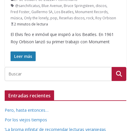
@sanchificatus
,
Blue Avenue
,
Bruce Springsteen
,
discos
,
Fred Foster
,
Guillermo SA
,
Los Beatles
,
Monument Records
,
música
,
Only the lonely
,
pop
,
Reseñas discos
,
rock
,
Roy Orbison
2 minutos de lectura
El Elvis feo e inmóvil que inspiró a los Beatles. En 1961
Roy Orbison lanzó su primer trabajo con Monument
Leer más
Entradas recientes
Pero, hasta entonces…
Por los viejos tiempos
‘La broma infinita’ de recomendar lecturas veraniegas