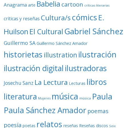
Babelia
cartoon
Anagrama
arte
críticas literarias
cómics
E.
Cultura/s
críticas y reseñas
Gabriel Sánchez
Huilson
El Cultural
Guillermo SA
Guillermo Sánchez Amador
ilustración
historietas
illustration
ilustración digital
ilustradoras
libros
La Lectura
Josechu Sanz
Lecturas
música
literatura
Paula
Mujeres
música
Paula Sánchez Amador
poemas
relatos
poesía
Reseñas discos
poetas
reseñas
Seix