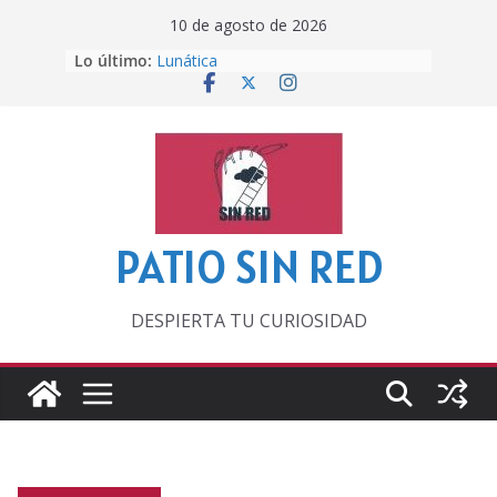
Saltar
10 de agosto de 2026
al
Lo último:
Lunática
contenido
Pero, hasta entonces…
Por los viejos tiempos
‘La broma infinita’ de recomendar
lecturas veraniegas
Otra del Mundial
PATIO SIN RED
DESPIERTA TU CURIOSIDAD