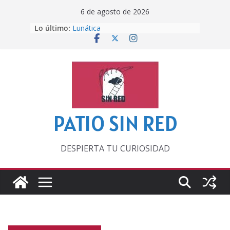
Saltar
6 de agosto de 2026
al
Lo último:
Lunática
contenido
Pero, hasta entonces…
Por los viejos tiempos
‘La broma infinita’ de recomendar
lecturas veraniegas
Otra del Mundial
PATIO SIN RED
DESPIERTA TU CURIOSIDAD