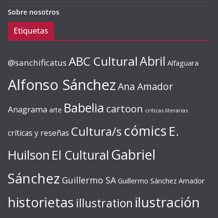
Sobre nosotros
Etiquetas
ABC Cultural
Abril
@sanchificatus
Alfaguara
Alfonso Sánchez
Ana Amador
Babelia
cartoon
Anagrama
arte
críticas literarias
cómics
E.
Cultura/s
críticas y reseñas
Gabriel
Huilson
El Cultural
Sánchez
Guillermo SA
Guillermo Sánchez Amador
ilustración
historietas
illustration