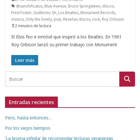
@sanchificatus
,
Blue Avenue
,
Bruce Springsteen
,
discos
,
Fred Foster
,
Guillermo SA
,
Los Beatles
,
Monument Records
,
música
,
Only the lonely
,
pop
,
Reseñas discos
,
rock
,
Roy Orbison
2 minutos de lectura
El Elvis feo e inmóvil que inspiró a los Beatles. En 1961
Roy Orbison lanzó su primer trabajo con Monument
Leer más
Entradas recientes
Pero, hasta entonces…
Por los viejos tiempos
‘La broma infinita’ de recomendar lecturas veraniegas