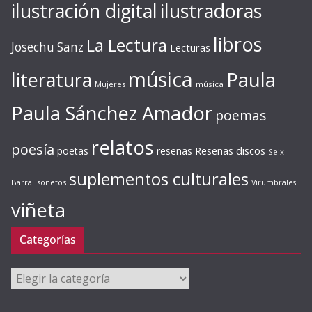
ilustración digital
ilustradoras
libros
La Lectura
Josechu Sanz
Lecturas
música
literatura
Paula
Mujeres
música
Paula Sánchez Amador
poemas
relatos
poesía
Reseñas discos
poetas
reseñas
Seix
suplementos culturales
Barral
sonetos
Virumbrales
viñeta
Categorías
Categorías