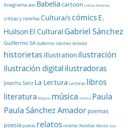
Babelia
cartoon
Anagrama
arte
críticas literarias
cómics
E.
Cultura/s
críticas y reseñas
Gabriel Sánchez
Huilson
El Cultural
Guillermo SA
Guillermo Sánchez Amador
ilustración
historietas
illustration
ilustración digital
ilustradoras
libros
La Lectura
Josechu Sanz
Lecturas
música
literatura
Paula
Mujeres
música
Paula Sánchez Amador
poemas
relatos
poesía
Reseñas discos
poetas
reseñas
Seix