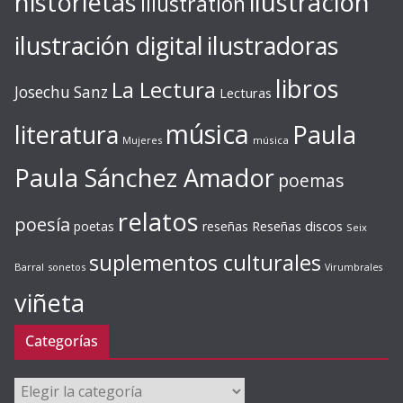
ilustración
historietas
illustration
ilustración digital
ilustradoras
libros
La Lectura
Josechu Sanz
Lecturas
música
literatura
Paula
Mujeres
música
Paula Sánchez Amador
poemas
relatos
poesía
Reseñas discos
poetas
reseñas
Seix
suplementos culturales
Barral
sonetos
Virumbrales
viñeta
Categorías
Categorías