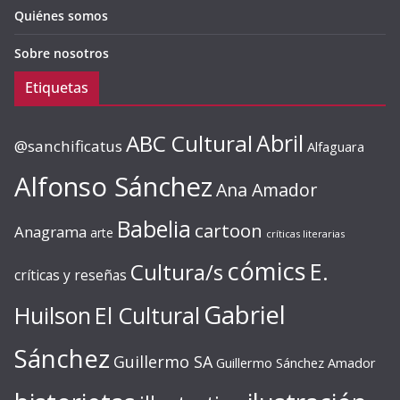
Quiénes somos
Sobre nosotros
Etiquetas
ABC Cultural
Abril
@sanchificatus
Alfaguara
Alfonso Sánchez
Ana Amador
Babelia
cartoon
Anagrama
arte
críticas literarias
cómics
E.
Cultura/s
críticas y reseñas
Gabriel
Huilson
El Cultural
Sánchez
Guillermo SA
Guillermo Sánchez Amador