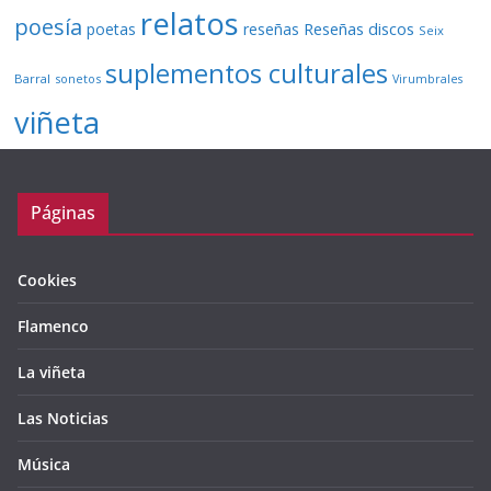
relatos
poesía
Reseñas discos
poetas
reseñas
Seix
suplementos culturales
Barral
sonetos
Virumbrales
viñeta
Páginas
Cookies
Flamenco
La viñeta
Las Noticias
Música