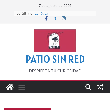
Saltar
7 de agosto de 2026
al
Lo último:
Lunática
contenido
Pero, hasta entonces…
Por los viejos tiempos
‘La broma infinita’ de recomendar
lecturas veraniegas
Otra del Mundial
PATIO SIN RED
DESPIERTA TU CURIOSIDAD