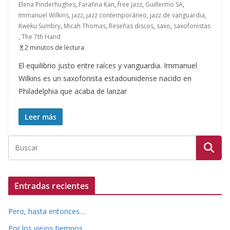
Elena Pinderhughes
,
Farafina Kan
,
free jazz
,
Guillermo SA
,
Immanuel Wilkins
,
jazz
,
jazz contemporáneo
,
jazz de vanguardia
,
Kweku Sumbry
,
Micah Thomas
,
Reseñas discos
,
saxo
,
saxofonistas
,
The 7th Hand
2 minutos de lectura
El equilibrio justo entre raíces y vanguardia. Immanuel
Wilkins es un saxofonista estadounidense nacido en
Philadelphia que acaba de lanzar
Leer más
Entradas recientes
Pero, hasta entonces…
Por los viejos tiempos