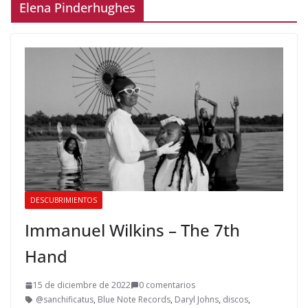
Elena Pinderhughes
DESCUBRIMIENTOS
Immanuel Wilkins – The 7th
Hand
15 de diciembre de 2022
0 comentarios
@sanchificatus
,
Blue Note Records
,
Daryl Johns
,
discos
,