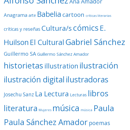
Alfonso Sánchez
Ana Amador
Babelia
cartoon
Anagrama
arte
críticas literarias
cómics
E.
Cultura/s
críticas y reseñas
Gabriel Sánchez
Huilson
El Cultural
Guillermo SA
Guillermo Sánchez Amador
ilustración
historietas
illustration
ilustración digital
ilustradoras
libros
La Lectura
Josechu Sanz
Lecturas
música
literatura
Paula
Mujeres
música
Paula Sánchez Amador
poemas