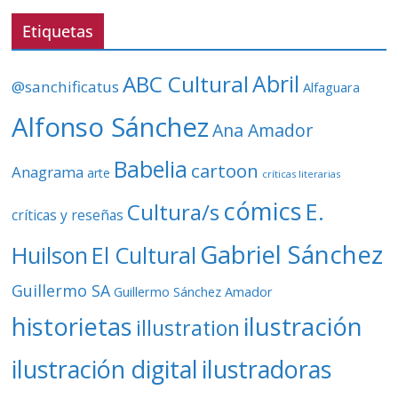
e
v
Etiquetas
í
d
ABC Cultural
Abril
@sanchificatus
Alfaguara
e
o
Alfonso Sánchez
Ana Amador
Babelia
cartoon
Anagrama
arte
críticas literarias
cómics
E.
Cultura/s
críticas y reseñas
Gabriel Sánchez
Huilson
El Cultural
Guillermo SA
Guillermo Sánchez Amador
ilustración
historietas
illustration
ilustración digital
ilustradoras