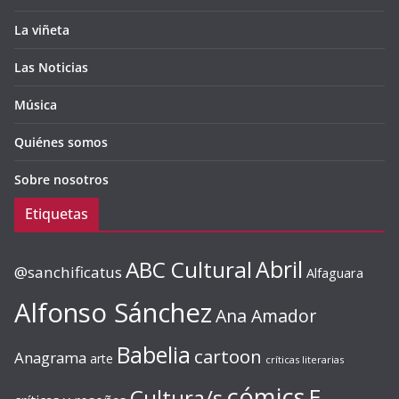
La viñeta
Las Noticias
Música
Quiénes somos
Sobre nosotros
Etiquetas
ABC Cultural
Abril
@sanchificatus
Alfaguara
Alfonso Sánchez
Ana Amador
Babelia
cartoon
Anagrama
arte
críticas literarias
cómics
E.
Cultura/s