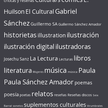
críticas y reseñas
Gabriel
Huilson
El Cultural
Sánchez
Guillermo SA
Guillermo Sánchez Amador
ilustración
historietas
illustration
ilustración digital
ilustradoras
libros
La Lectura
Josechu Sanz
Lecturas
música
literatura
Paula
Mujeres
música
Paula Sánchez Amador
poemas
relatos
poesía
Reseñas discos
poetas
reseñas
Seix
suplementos culturales
Barral
sonetos
Virumbrales