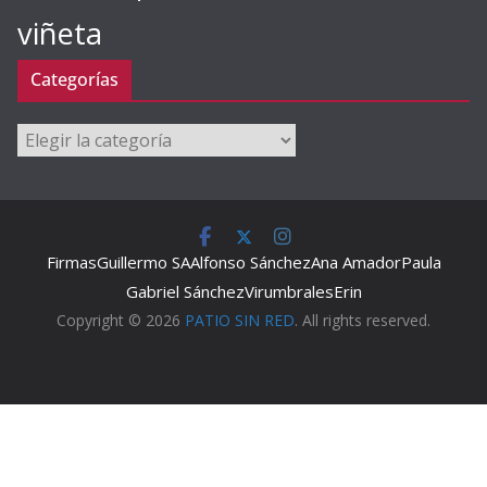
viñeta
Categorías
Categorías
Firmas
Guillermo SA
Alfonso Sánchez
Ana Amador
Paula
Gabriel Sánchez
Virumbrales
Erin
Copyright © 2026
PATIO SIN RED
. All rights reserved.