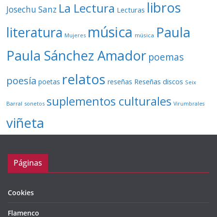
libros
La Lectura
Josechu Sanz
Lecturas
música
literatura
Paula
Mujeres
música
Paula Sánchez Amador
poemas
relatos
poesía
Reseñas discos
poetas
reseñas
Seix
suplementos culturales
Barral
sonetos
Virumbrales
viñeta
Páginas
Cookies
Flamenco