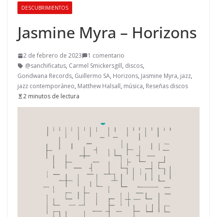
DESCUBRIMIENTOS
Jasmine Myra – Horizons
2 de febrero de 2023
1 comentario
@sanchificatus
,
Carmel Smickersgill
,
discos
,
Gondwana Records
,
Guillermo SA
,
Horizons
,
Jasmine Myra
,
jazz
,
jazz contemporáneo
,
Matthew Halsall
,
música
,
Reseñas discos
2 minutos de lectura