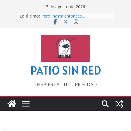
Saltar
7 de agosto de 2026
al
Lo último:
Pero, hasta entonces…
contenido
Por los viejos tiempos
‘La broma infinita’ de recomendar
lecturas veraniegas
Otra del Mundial
Lunática
PATIO SIN RED
DESPIERTA TU CURIOSIDAD