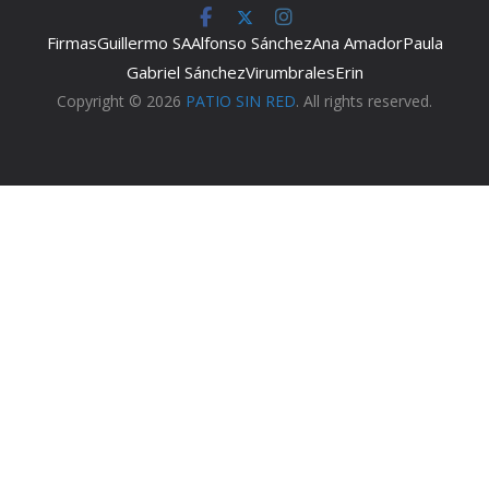
Firmas
Guillermo SA
Alfonso Sánchez
Ana Amador
Paula
Gabriel Sánchez
Virumbrales
Erin
Copyright © 2026
PATIO SIN RED
. All rights reserved.