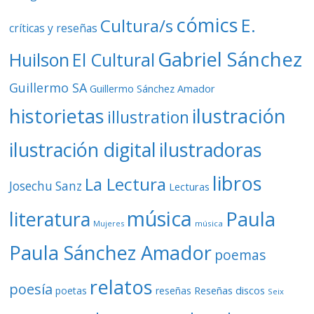
cómics
E.
Cultura/s
críticas y reseñas
Gabriel Sánchez
Huilson
El Cultural
Guillermo SA
Guillermo Sánchez Amador
ilustración
historietas
illustration
ilustración digital
ilustradoras
libros
La Lectura
Josechu Sanz
Lecturas
música
literatura
Paula
Mujeres
música
Paula Sánchez Amador
poemas
relatos
poesía
Reseñas discos
poetas
reseñas
Seix