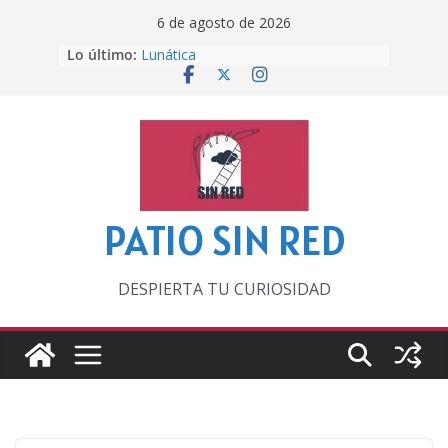
Saltar
6 de agosto de 2026
Otra del Mundial
al
Lo último:
Lunática
contenido
Pero, hasta entonces…
Por los viejos tiempos
‘La broma infinita’ de recomendar
lecturas veraniegas
PATIO SIN RED
DESPIERTA TU CURIOSIDAD