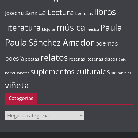
libros
La Lectura
Josechu Sanz
Lecturas
música
literatura
Paula
Mujeres
música
Paula Sánchez Amador
poemas
relatos
poesía
Reseñas discos
poetas
reseñas
Seix
suplementos culturales
Barral
sonetos
Virumbrales
viñeta
Categorías
Categorías