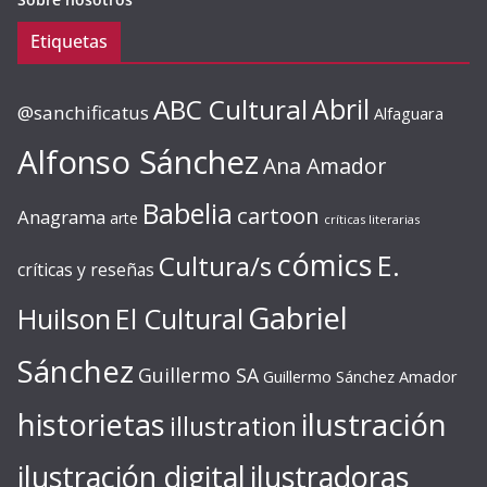
Etiquetas
ABC Cultural
Abril
@sanchificatus
Alfaguara
Alfonso Sánchez
Ana Amador
Babelia
cartoon
Anagrama
arte
críticas literarias
cómics
E.
Cultura/s
críticas y reseñas
Gabriel
Huilson
El Cultural
Sánchez
Guillermo SA
Guillermo Sánchez Amador
ilustración
historietas
illustration
ilustración digital
ilustradoras