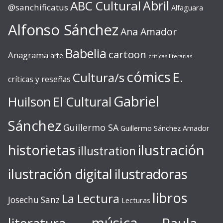
ABC Cultural
Abril
@sanchificatus
Alfaguara
Alfonso Sánchez
Ana Amador
Babelia
cartoon
Anagrama
arte
críticas literarias
cómics
E.
Cultura/s
críticas y reseñas
Gabriel
Huilson
El Cultural
Sánchez
Guillermo SA
Guillermo Sánchez Amador
ilustración
historietas
illustration
ilustración digital
ilustradoras
libros
La Lectura
Josechu Sanz
Lecturas
música