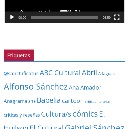
u
c
t
00:00
03:59
o
r
d
e
v
Etiquetas
í
d
ABC Cultural
Abril
@sanchificatus
Alfaguara
e
o
Alfonso Sánchez
Ana Amador
Babelia
cartoon
Anagrama
arte
críticas literarias
cómics
E.
Cultura/s
críticas y reseñas
Gabriel Sánchez
Huilson
El Cultural