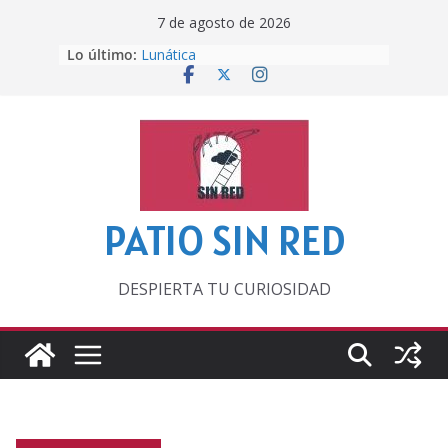
Saltar
7 de agosto de 2026
al
Lo último:
Lunática
contenido
Pero, hasta entonces…
Por los viejos tiempos
‘La broma infinita’ de recomendar
lecturas veraniegas
Otra del Mundial
PATIO SIN RED
DESPIERTA TU CURIOSIDAD