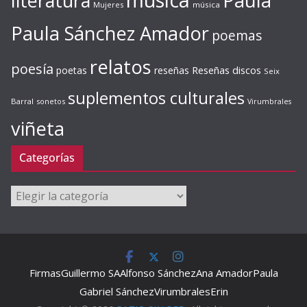
literatura
Paula
Mujeres
música
Paula Sánchez Amador
poemas
relatos
poesía
Reseñas discos
poetas
reseñas
Seix
suplementos culturales
Barral
sonetos
Virumbrales
viñeta
Categorías
Categorías
Firmas
Guillermo SA
Alfonso Sánchez
Ana Amador
Paula
Gabriel Sánchez
Virumbrales
Erin