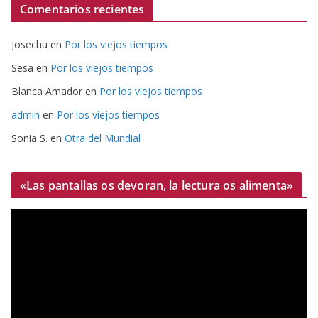
Comentarios recientes
Josechu
en
Por los viejos tiempos
Sesa
en
Por los viejos tiempos
Blanca Amador
en
Por los viejos tiempos
admin
en
Por los viejos tiempos
Sonia S.
en
Otra del Mundial
«Las pantallas os devoran, la lectura os alimenta»
R
e
p
r
o
d