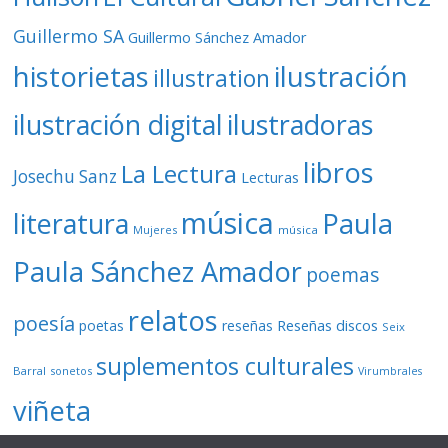
Guillermo SA
Guillermo Sánchez Amador
ilustración
historietas
illustration
ilustración digital
ilustradoras
libros
La Lectura
Josechu Sanz
Lecturas
música
literatura
Paula
Mujeres
música
Paula Sánchez Amador
poemas
relatos
poesía
Reseñas discos
poetas
reseñas
Seix
suplementos culturales
Barral
sonetos
Virumbrales
viñeta