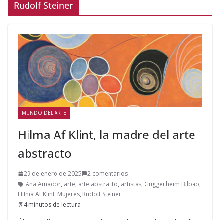
Rudolf Steiner
MUNDO DEL ARTE
Hilma Af Klint, la madre del arte
abstracto
29 de enero de 2025
2 comentarios
Ana Amador
,
arte
,
arte abstracto
,
artistas
,
Guggenheim Bilbao
,
Hilma Af Klint
,
Mujeres
,
Rudolf Steiner
4 minutos de lectura