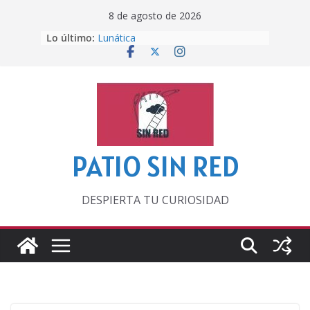
Saltar
8 de agosto de 2026
al
Lo último:
Lunática
contenido
Pero, hasta entonces…
Por los viejos tiempos
‘La broma infinita’ de recomendar
lecturas veraniegas
Otra del Mundial
PATIO SIN RED
DESPIERTA TU CURIOSIDAD