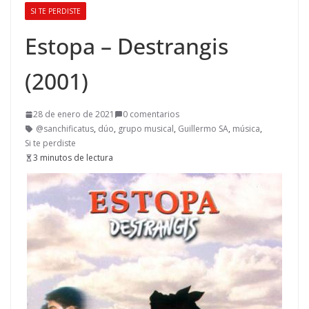
SI TE PERDISTE
Estopa – Destrangis
(2001)
28 de enero de 2021
0 comentarios
@sanchificatus
,
dúo
,
grupo musical
,
Guillermo SA
,
música
,
Si te perdiste
3 minutos de lectura