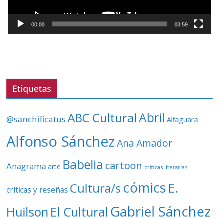
c
t
00:00
03:59
o
r
d
e
v
Etiquetas
í
d
ABC Cultural
Abril
@sanchificatus
Alfaguara
e
o
Alfonso Sánchez
Ana Amador
Babelia
cartoon
Anagrama
arte
críticas literarias
cómics
E.
Cultura/s
críticas y reseñas
Gabriel Sánchez
Huilson
El Cultural