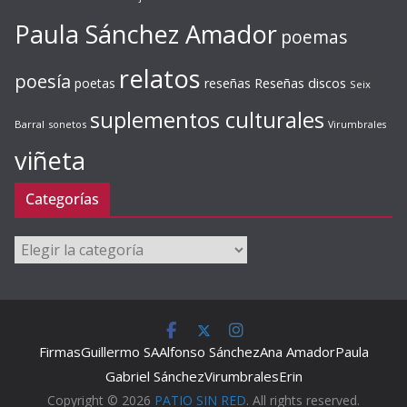
Paula Sánchez Amador
poemas
relatos
poesía
Reseñas discos
poetas
reseñas
Seix
suplementos culturales
Barral
sonetos
Virumbrales
viñeta
Categorías
Categorías
Firmas
Guillermo SA
Alfonso Sánchez
Ana Amador
Paula
Gabriel Sánchez
Virumbrales
Erin
Copyright © 2026
PATIO SIN RED
. All rights reserved.