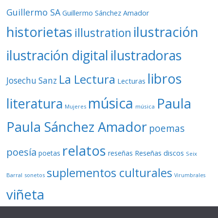
Guillermo SA
Guillermo Sánchez Amador
ilustración
historietas
illustration
ilustración digital
ilustradoras
libros
La Lectura
Josechu Sanz
Lecturas
música
literatura
Paula
Mujeres
música
Paula Sánchez Amador
poemas
relatos
poesía
Reseñas discos
poetas
reseñas
Seix
suplementos culturales
Barral
sonetos
Virumbrales
viñeta