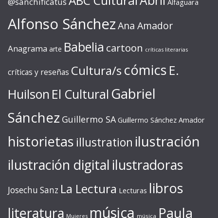
ABC Cultural
Abril
@sanchificatus
Alfaguara
Alfonso Sánchez
Ana Amador
Babelia
cartoon
Anagrama
arte
críticas literarias
cómics
E.
Cultura/s
críticas y reseñas
Gabriel
Huilson
El Cultural
Sánchez
Guillermo SA
Guillermo Sánchez Amador
ilustración
historietas
illustration
ilustración digital
ilustradoras
libros
La Lectura
Josechu Sanz
Lecturas
música
literatura
Paula
Mujeres
música