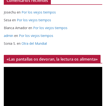
Comentarios recientes
Josechu
en
Por los viejos tiempos
Sesa
en
Por los viejos tiempos
Blanca Amador
en
Por los viejos tiempos
admin
en
Por los viejos tiempos
Sonia S.
en
Otra del Mundial
«Las pantallas os devoran, la lectura os alimenta»
R
e
p
r
o
d
u