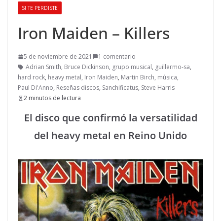
SI TE PERDISTE
Iron Maiden – Killers
5 de noviembre de 2021
1 comentario
Adrian Smith
,
Bruce Dickinson
,
grupo musical
,
guillermo-sa
,
hard rock
,
heavy metal
,
Iron Maiden
,
Martin Birch
,
música
,
Paul Di'Anno
,
Reseñas discos
,
Sanchificatus
,
Steve Harris
2 minutos de lectura
El disco que confirmó la versatilidad
del heavy metal en Reino Unido