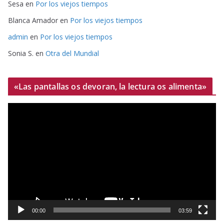
Sesa
en
Por los viejos tiempos
Blanca Amador
en
Por los viejos tiempos
admin
en
Por los viejos tiempos
Sonia S.
en
Otra del Mundial
«Las pantallas os devoran, la lectura os alimenta»
R
e
p
r
o
d
u
c
t
00:00
03:59
o