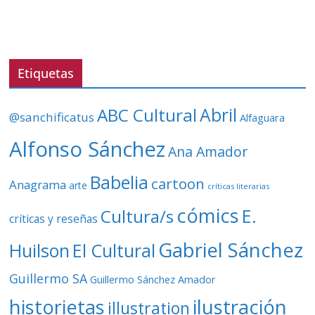
r
d
e
v
Etiquetas
í
d
ABC Cultural
Abril
@sanchificatus
Alfaguara
e
o
Alfonso Sánchez
Ana Amador
Babelia
cartoon
Anagrama
arte
críticas literarias
cómics
E.
Cultura/s
críticas y reseñas
Gabriel Sánchez
Huilson
El Cultural
Guillermo SA
Guillermo Sánchez Amador
ilustración
historietas
illustration