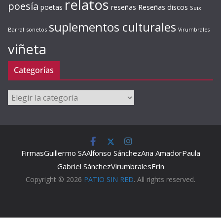
relatos
poesía
Reseñas discos
poetas
reseñas
Seix
suplementos culturales
Barral
sonetos
Virumbrales
viñeta
Categorías
Categorías
Firmas
Guillermo SA
Alfonso Sánchez
Ana Amador
Paula
Gabriel Sánchez
Virumbrales
Erin
Copyright © 2026
PATIO SIN RED
. All rights reserved.