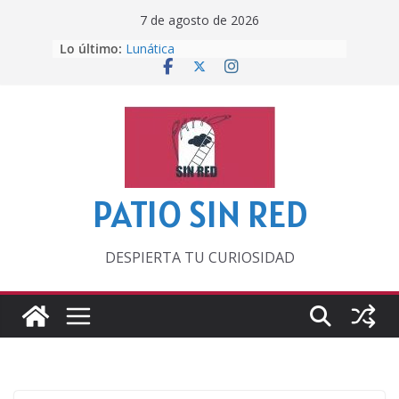
Saltar
7 de agosto de 2026
al
Lo último:
Lunática
contenido
Pero, hasta entonces…
Por los viejos tiempos
‘La broma infinita’ de recomendar
lecturas veraniegas
Otra del Mundial
PATIO SIN RED
DESPIERTA TU CURIOSIDAD