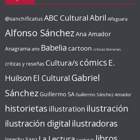
ABC Cultural
Abril
@sanchificatus
Alfaguara
Alfonso Sánchez
Ana Amador
Babelia
cartoon
Anagrama
arte
críticas literarias
cómics
E.
Cultura/s
críticas y reseñas
Gabriel
Huilson
El Cultural
Sánchez
Guillermo SA
Guillermo Sánchez Amador
ilustración
historietas
illustration
ilustración digital
ilustradoras
libros
La Lectura
Josechu Sanz
Lecturas