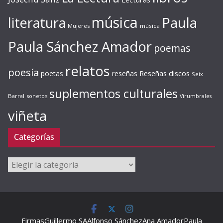
música
literatura
Paula
Mujeres
música
Paula Sánchez Amador
poemas
relatos
poesía
Reseñas discos
poetas
reseñas
Seix
suplementos culturales
Barral
sonetos
Virumbrales
viñeta
Categorías
Categorías
Firmas
Guillermo SA
Alfonso Sánchez
Ana Amador
Paula