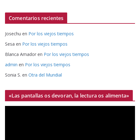
Comentarios recientes
Josechu
en
Por los viejos tiempos
Sesa
en
Por los viejos tiempos
Blanca Amador
en
Por los viejos tiempos
admin
en
Por los viejos tiempos
Sonia S.
en
Otra del Mundial
«Las pantallas os devoran, la lectura os alimenta»
R
e
p
r