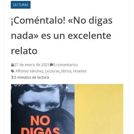
LECTURAS
¡Coméntalo! «No digas
nada» es un excelente
relato
27 de enero de 2021
0 comentarios
Alfonso Sánchez
,
Lecturas
,
libros
,
reseñas
5 minutos de lectura