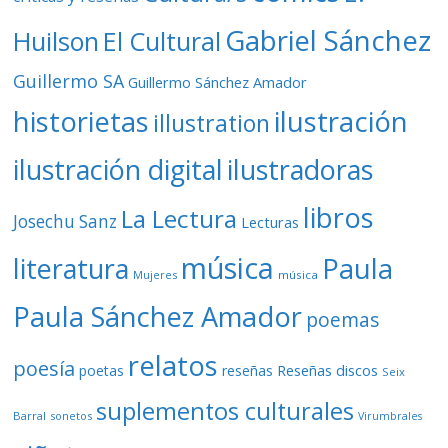
Gabriel Sánchez
Huilson
El Cultural
Guillermo SA
Guillermo Sánchez Amador
ilustración
historietas
illustration
ilustración digital
ilustradoras
libros
La Lectura
Josechu Sanz
Lecturas
música
literatura
Paula
Mujeres
música
Paula Sánchez Amador
poemas
relatos
poesía
Reseñas discos
poetas
reseñas
Seix
suplementos culturales
Barral
sonetos
Virumbrales