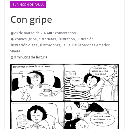
EL RINCÓN DE PAULA
Con gripe
29 de marzo de 2024
2 comentarios
cómics
,
gripe
,
historietas
,
illustration
,
ilustración
,
ilustración digital
,
ilustradoras
,
Paula
,
Paula Sánchez Amador
,
viñeta
0 minutos de lectura