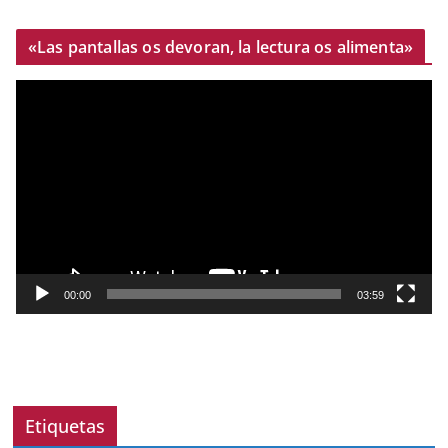
«Las pantallas os devoran, la lectura os alimenta»
R
e
p
r
o
d
u
c
t
00:00
03:59
o
r
d
e
v
Etiquetas
í