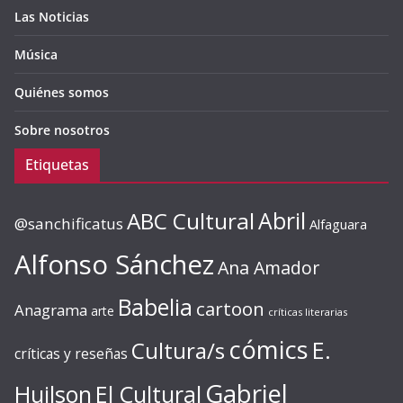
Las Noticias
Música
Quiénes somos
Sobre nosotros
Etiquetas
ABC Cultural
Abril
@sanchificatus
Alfaguara
Alfonso Sánchez
Ana Amador
Babelia
cartoon
Anagrama
arte
críticas literarias
cómics
E.
Cultura/s
críticas y reseñas
Gabriel
Huilson
El Cultural