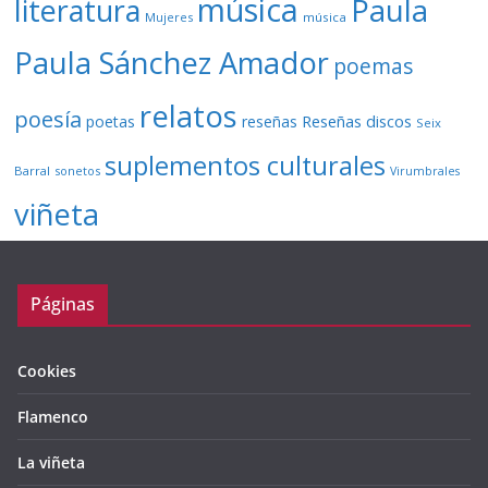
música
literatura
Paula
Mujeres
música
Paula Sánchez Amador
poemas
relatos
poesía
Reseñas discos
poetas
reseñas
Seix
suplementos culturales
Barral
sonetos
Virumbrales
viñeta
Páginas
Cookies
Flamenco
La viñeta