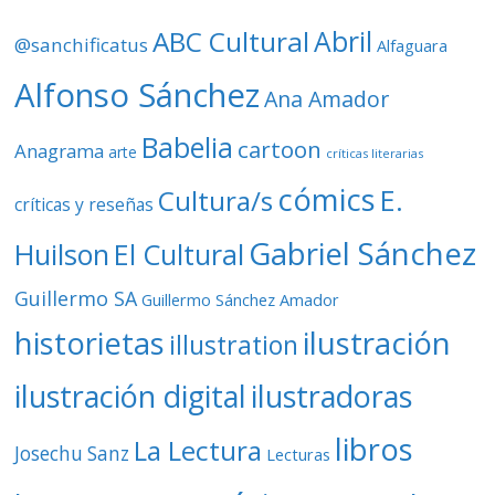
d
ABC Cultural
Abril
@sanchificatus
Alfaguara
e
o
Alfonso Sánchez
Ana Amador
Babelia
cartoon
Anagrama
arte
críticas literarias
cómics
E.
Cultura/s
críticas y reseñas
Gabriel Sánchez
Huilson
El Cultural
Guillermo SA
Guillermo Sánchez Amador
ilustración
historietas
illustration
ilustración digital
ilustradoras
libros
La Lectura
Josechu Sanz
Lecturas