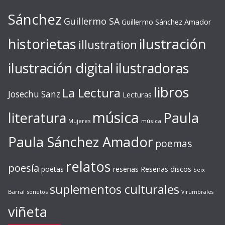
Sánchez
Guillermo SA
Guillermo Sánchez Amador
ilustración
historietas
illustration
ilustración digital
ilustradoras
libros
La Lectura
Josechu Sanz
Lecturas
música
literatura
Paula
Mujeres
música
Paula Sánchez Amador
poemas
relatos
poesía
Reseñas discos
poetas
reseñas
Seix
suplementos culturales
Barral
sonetos
Virumbrales
viñeta