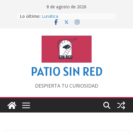
Saltar
8 de agosto de 2026
al
Lo último:
Lunática
contenido
Pero, hasta entonces…
Por los viejos tiempos
‘La broma infinita’ de recomendar
lecturas veraniegas
Otra del Mundial
PATIO SIN RED
DESPIERTA TU CURIOSIDAD