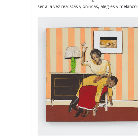
ser a la vez realistas y oníricas, alegres y melancól