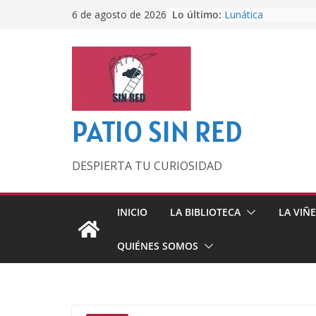
Saltar
Lo último:
Lunática
6 de agosto de 2026
al
Pero, hasta entonc
Por los viejos tiem
contenido
‘La broma infinita’
lecturas veraniegas
Otra del Mundial
PATIO SIN RED
DESPIERTA TU CURIOSIDAD
INICIO
LA BIBLIOTECA
LA VIÑ
QUIÉNES SOMOS