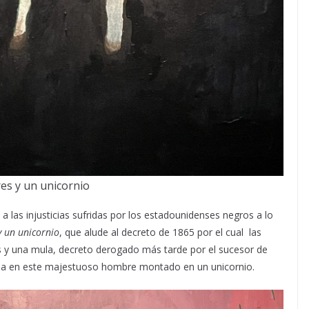
res y un unicornio
 las injusticias sufridas por los estadounidenses negros a lo
y un unicornio
, que alude al decreto de 1865 por el cual las
res y una mula, decreto derogado más tarde por el sucesor de
fleja en este majestuoso hombre montado en un unicornio.