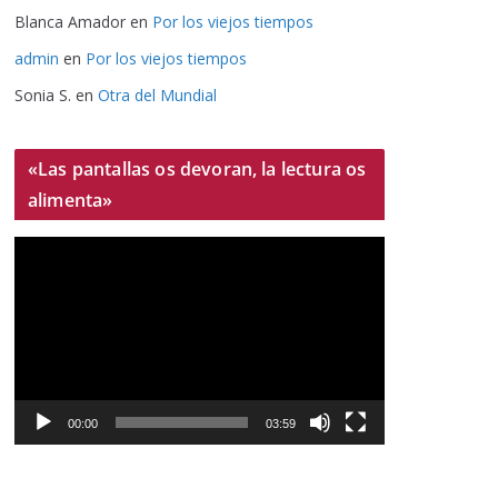
Blanca Amador
en
Por los viejos tiempos
admin
en
Por los viejos tiempos
Sonia S.
en
Otra del Mundial
«Las pantallas os devoran, la lectura os
alimenta»
R
e
p
r
o
d
u
00:00
03:59
c
t