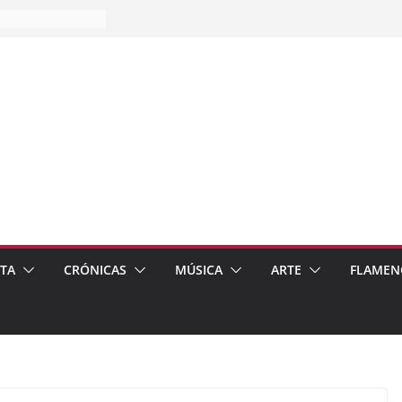
es…
pos
 de recomendar
ETA
CRÓNICAS
MÚSICA
ARTE
FLAMEN