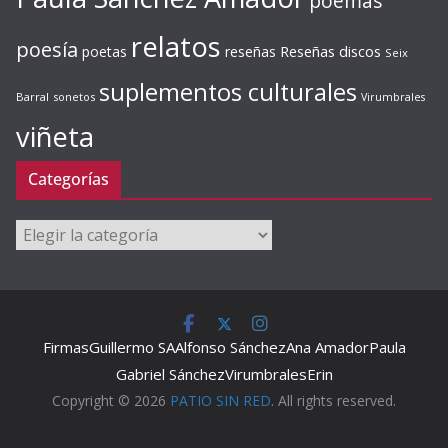
poemas
relatos
poesía
Reseñas discos
poetas
reseñas
Seix
suplementos culturales
Barral
sonetos
Virumbrales
viñeta
Categorías
Categorías
Firmas
Guillermo SA
Alfonso Sánchez
Ana Amador
Paula
Gabriel Sánchez
Virumbrales
Erin
Copyright © 2026
PATIO SIN RED
. All rights reserved.