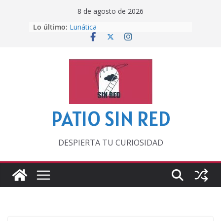
Saltar
8 de agosto de 2026
al
Lo último:
Lunática
contenido
Pero, hasta entonces…
Por los viejos tiempos
‘La broma infinita’ de recomendar
lecturas veraniegas
Otra del Mundial
PATIO SIN RED
DESPIERTA TU CURIOSIDAD