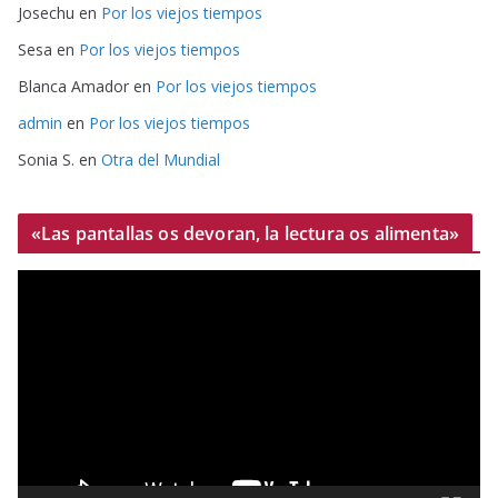
Josechu
en
Por los viejos tiempos
Sesa
en
Por los viejos tiempos
Blanca Amador
en
Por los viejos tiempos
admin
en
Por los viejos tiempos
Sonia S.
en
Otra del Mundial
«Las pantallas os devoran, la lectura os alimenta»
R
e
p
r
o
d
u
c