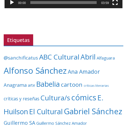
t
00:00
03:59
o
r
d
e
v
Etiquetas
í
d
ABC Cultural
Abril
@sanchificatus
Alfaguara
e
o
Alfonso Sánchez
Ana Amador
Babelia
cartoon
Anagrama
arte
críticas literarias
cómics
E.
Cultura/s
críticas y reseñas
Gabriel Sánchez
Huilson
El Cultural
Guillermo SA
Guillermo Sánchez Amador