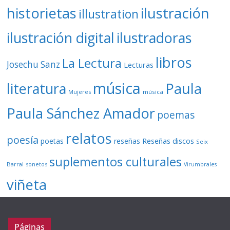
ilustración
historietas
illustration
ilustración digital
ilustradoras
libros
La Lectura
Josechu Sanz
Lecturas
música
literatura
Paula
Mujeres
música
Paula Sánchez Amador
poemas
relatos
poesía
Reseñas discos
poetas
reseñas
Seix
suplementos culturales
Barral
sonetos
Virumbrales
viñeta
Páginas