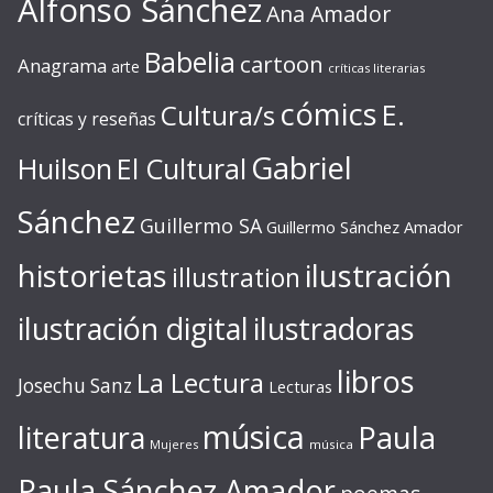
Alfonso Sánchez
Ana Amador
Babelia
cartoon
Anagrama
arte
críticas literarias
cómics
E.
Cultura/s
críticas y reseñas
Gabriel
Huilson
El Cultural
Sánchez
Guillermo SA
Guillermo Sánchez Amador
ilustración
historietas
illustration
ilustración digital
ilustradoras
libros
La Lectura
Josechu Sanz
Lecturas
música
literatura
Paula
Mujeres
música
Paula Sánchez Amador