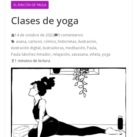
EL RINCÓN DE PAULA
Clases de yoga
14 de octubre de 2022
0 comentarios
asana
,
cartoon
,
cómics
,
historietas
,
ilustración
,
ilustración digital
,
ilustradoras
,
meditación
,
Paula
,
Paula Sánchez Amador
,
relajación
,
savasana
,
viñeta
,
yoga
1 minutos de lectura