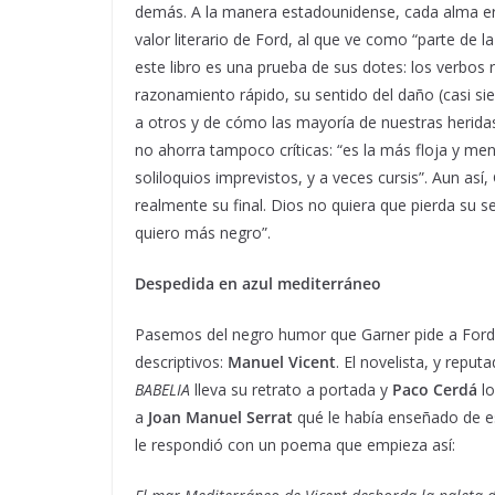
demás. A la manera estadounidense, cada alma err
valor literario de Ford, al que ve como “parte de l
este libro es una prueba de sus dotes: los verbos r
razonamiento rápido, su sentido del daño (casi si
a otros y de cómo las mayoría de nuestras heridas 
no ahorra tampoco críticas: “es la más floja y m
soliloquios imprevistos, y a veces cursis”. Aun as
realmente su final. Dios no quiera que pierda su 
quiero más negro”.
Despedida en azul mediterráneo
Pasemos del negro humor que Garner pide a Ford 
descriptivos:
Manuel Vicent
. El novelista, y reputa
BABELIA
lleva su retrato a portada y
Paco Cerdá
lo
a
Joan Manuel Serrat
qué le había enseñado de es
le respondió con un poema que empieza así: