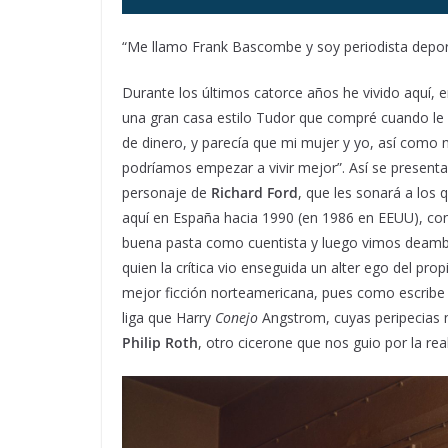
“Me llamo Frank Bascombe y soy periodista depor
Durante los últimos catorce años he vivido aquí,
una gran casa estilo Tudor que compré cuando le 
de dinero, y parecía que mi mujer y yo, así como 
podríamos empezar a vivir mejor”. Así se present
personaje de
Richard Ford
, que les sonará a los 
aquí en España hacia 1990 (en 1986 en EEUU), c
buena pasta como cuentista y luego vimos deamb
quien la crítica vio enseguida un alter ego del pro
mejor ficción norteamericana, pues como escrib
liga que Harry
Conejo
Angstrom, cuyas peripecias
Philip Roth
, otro cicerone que nos guio por la re