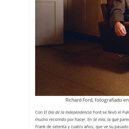
Richard Ford, fotografiado en
Con
El Día de la Independencia
Ford se llevó el Pu
mucho recorrido por hacer. En
Sé mía
, la que par
Frank de setenta y cuatro años, que ve su pasad