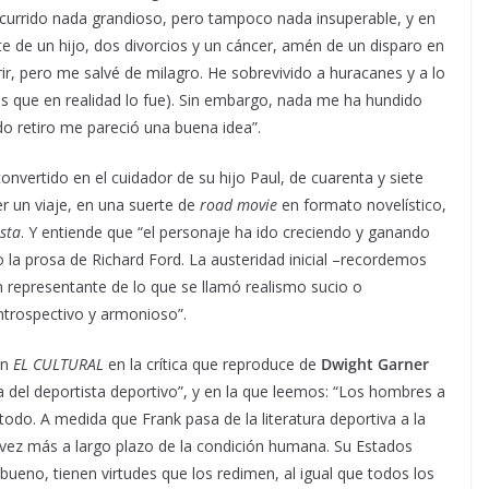
 ocurrido nada grandioso, pero tampoco nada insuperable, y en
te de un hijo, dos divorcios y un cáncer, amén de un disparo en
r, pero me salvé de milagro. He sobrevivido a huracanes y a lo
 es que en realidad lo fue). Sin embargo, nada me ha hundido
o retiro me pareció una buena idea”.
vertido en el cuidador de su hijo Paul, de cuarenta y siete
 un viaje, en una suerte de
road movie
en formato novelístico,
sta
. Y entiende que “el personaje ha ido creciendo y ganando
la prosa de Richard Ford. La austeridad inicial –recordemos
representante de lo que se llamó realismo sucio o
ntrospectivo y armonioso”.
en
EL CULTURAL
en la crítica que reproduce de
Dwight Garner
ra del deportista deportivo”, y en la que leemos: “Los hombres a
odo. A medida que Frank pasa de la literatura deportiva a la
 vez más a largo plazo de la condición humana. Su Estados
 bueno, tienen virtudes que los redimen, al igual que todos los