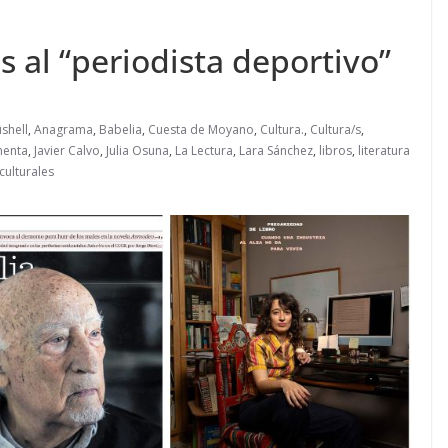
s al “periodista deportivo”
shell
,
Anagrama
,
Babelia
,
Cuesta de Moyano
,
Cultura.
,
Cultura/s
,
menta
,
Javier Calvo
,
Julia Osuna
,
La Lectura
,
Lara Sánchez
,
libros
,
literatura
ulturales