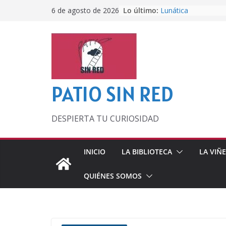
Saltar
Lo último:
Lunática
6 de agosto de 2026
al
Pero, hasta entonc
Por los viejos tiem
contenido
‘La broma infinita’
lecturas veraniegas
Otra del Mundial
PATIO SIN RED
DESPIERTA TU CURIOSIDAD
INICIO
LA BIBLIOTECA
LA VIÑ
QUIÉNES SOMOS