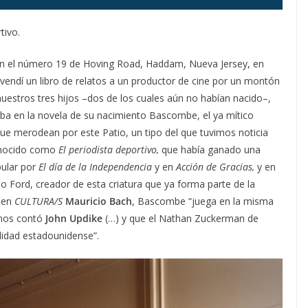
tivo.
 en el número 19 de Hoving Road, Haddam, Nueva Jersey, en
vendí un libro de relatos a un productor de cine por un montón
nuestros tres hijos –dos de los cuales aún no habían nacido–,
aba en la novela de su nacimiento Bascombe, el ya mítico
que merodean por este Patio, un tipo del que tuvimos noticia
onocido como
El periodista deportivo,
que había ganado una
ular por
El día de la Independencia
y en
Acción de Gracias,
y en
pio Ford, creador de esta criatura que ya forma parte de la
e en
CULTURA/S
Mauricio Bach
, Bascombe “juega en la misma
 nos contó
John Updike
(…) y que el Nathan Zuckerman de
alidad estadounidense”.