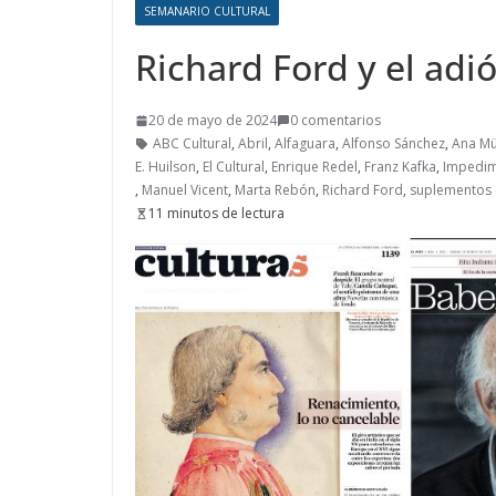
SEMANARIO CULTURAL
Richard Ford y el adió
20 de mayo de 2024
0 comentarios
ABC Cultural
,
Abril
,
Alfaguara
,
Alfonso Sánchez
,
Ana Mü
E. Huilson
,
El Cultural
,
Enrique Redel
,
Franz Kafka
,
Impedi
,
Manuel Vicent
,
Marta Rebón
,
Richard Ford
,
suplementos c
11 minutos de lectura