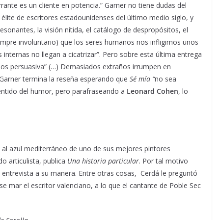
ante es un cliente en potencia.” Garner no tiene dudas del
a élite de escritores estadounidenses del último medio siglo, y
esonantes, la visión nítida, el catálogo de despropósitos, el
empre involuntario) que los seres humanos nos infligimos unos
internas no llegan a cicatrizar”. Pero sobre esta última entrega
enos persuasiva” (…) Demasiados extraños irrumpen en
í, Garner termina la reseña esperando que
Sé mía “
no sea
sentido del humor, pero parafraseando a
Leonard Cohen
, lo
al azul mediterráneo de uno de sus mejores pintores
do articulista, publica
Una historia particular
. Por tal motivo
 entrevista a su manera. Entre otras cosas, Cerdá le preguntó
e mar el escritor valenciano, a lo que el cantante de Poble Sec