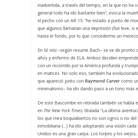
inadvertida, a través del tiempo, en la que no ha
general todo ha ido bastante bien”; evoca la muer
el pecho con un AR-15: “he estado a punto de mori
que algunos llamarían una depresión (fue leve, si
hasta el fondo, por lo que concederme un merecid
En
Sé mía –
según resume Bach– se ve de pronto con
años y enfermo de ELA. Ambos deciden emprender
con un recorrido por la América profunda y
trumpi
en matices. No solo eso, también ha evolucionado 
que apareció junto con
Raymond Carver
como un 
minimalismo– ha ido dando paso a un tono más i
De este Bascombe en retirada también se habla 
en
The New York Times,
titulada “La última aventu
los que mira boquiabiertos no son ogros o no del t
inmobiliaria (…) ha ido adoptando una visión cada
Unidos es una gran carpa. Los torpes y los viejos,