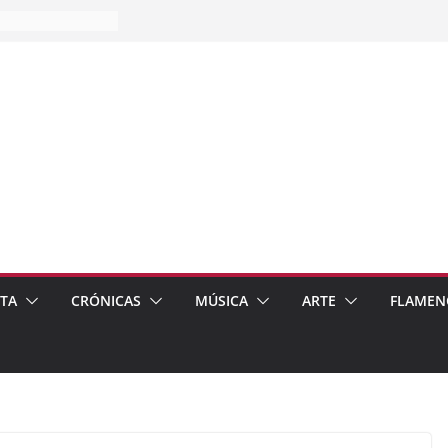
es…
pos
 de recomendar
ETA
CRÓNICAS
MÚSICA
ARTE
FLAMEN