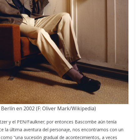
 Berlín en 2002 (F: Oliver Mark/Wikipedia)
litzer y el PEN/Faulkner; por entonces Bascombe aún tenía
ece la última aventura del personaje, nos encontramos con un
o como “una sucesión gradual de acontecimientos, a veces