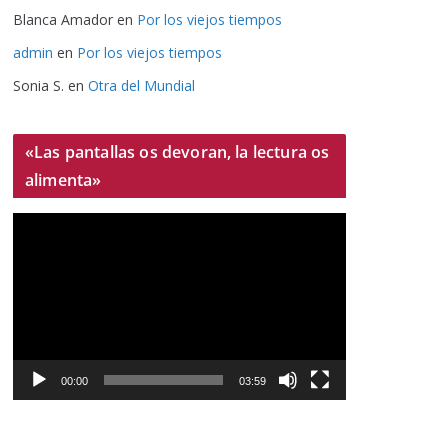
Blanca Amador
en
Por los viejos tiempos
admin
en
Por los viejos tiempos
Sonia S.
en
Otra del Mundial
«Las pantallas os devoran, la lectura os
alimenta»
R
e
p
r
o
d
u
00:00
03:59
c
t