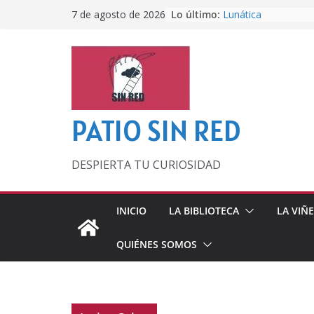
Saltar
Lo último:
Lunática
7 de agosto de 2026
al
Pero, hasta entonc
Por los viejos tiem
contenido
‘La broma infinita’
lecturas veraniegas
Otra del Mundial
PATIO SIN RED
DESPIERTA TU CURIOSIDAD
INICIO
LA BIBLIOTECA
LA VIÑ
QUIÉNES SOMOS