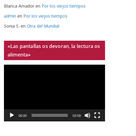
Blanca Amador
en
Por los viejos tiempos
admin
en
Por los viejos tiempos
Sonia S.
en
Otra del Mundial
«Las pantallas os devoran, la lectura os
alimenta»
R
e
p
r
o
d
u
00:00
03:59
c
t