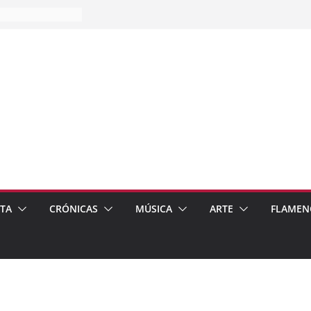
es…
pos
 de recomendar
ETA
CRÓNICAS
MÚSICA
ARTE
FLAMEN