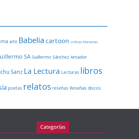
o
r
d
e
v
Babelia
í
cartoon
ama
arte
críticas literarias
d
e
uillermo SA
Guillermo Sánchez Amador
o
libros
La Lectura
echu Sanz
Lecturas
relatos
sía
Reseñas discos
poetas
reseñas
Categorías