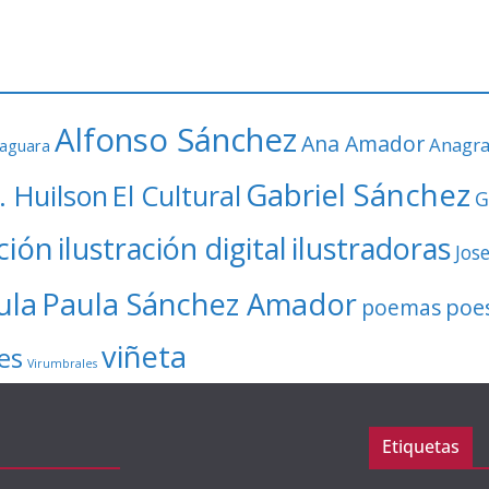
Alfonso Sánchez
Ana Amador
Anagr
faguara
Gabriel Sánchez
. Huilson
El Cultural
G
ación
ilustración digital
ilustradoras
Jos
ula
Paula Sánchez Amador
poe
poemas
viñeta
es
Virumbrales
Etiquetas