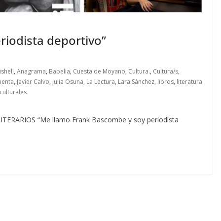
eriodista deportivo”
shell
,
Anagrama
,
Babelia
,
Cuesta de Moyano
,
Cultura.
,
Cultura/s
,
menta
,
Javier Calvo
,
Julia Osuna
,
La Lectura
,
Lara Sánchez
,
libros
,
literatura
ulturales
RARIOS “Me llamo Frank Bascombe y soy periodista