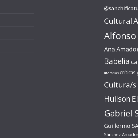
@sanchificat
Cultural
A
Alfonso
Ana Amado
Babelia
ca
críticas
literarias
Cultura/s
Huilson
E
Gabriel 
Guillermo S
Sánchez Amado