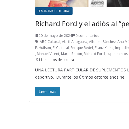
SEMANARIO CULTURAL
Richard Ford y el adiós al “p
20 de mayo de 2024
0 comentarios
ABC Cultural
,
Abril
,
Alfaguara
,
Alfonso Sánchez
,
Ana Mü
E. Huilson
,
El Cultural
,
Enrique Redel
,
Franz Kafka
,
Impedi
,
Manuel Vicent
,
Marta Rebón
,
Richard Ford
,
suplementos c
11 minutos de lectura
UNA LECTURA PARTICULAR DE SUPLEMENTOS LITE
deportivo. Durante los últimos catorce años he
Leer más