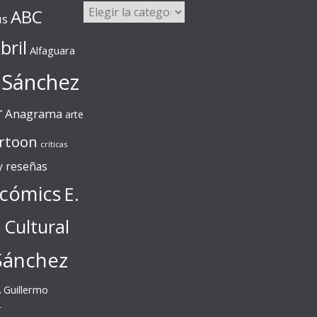
Categorías
ABC
us
bril
Alfaguara
 Sánchez
r
Anagrama
arte
rtoon
críticas
 y reseñas
cómics
E.
l Cultural
Sánchez
A
Guillermo
r