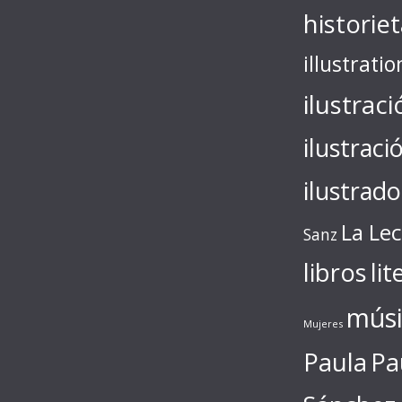
historie
illustratio
ilustraci
ilustraci
ilustrado
La Le
Sanz
libros
lit
músi
Mujeres
Paula
Pa