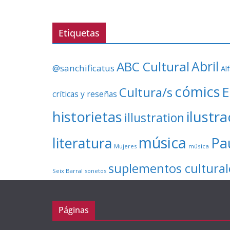
Etiquetas
ABC Cultural
Abril
@sanchificatus
Al
cómics
E
Cultura/s
críticas y reseñas
ilustr
historietas
illustration
música
literatura
Pa
Mujeres
música
suplementos cultural
Seix Barral
sonetos
Páginas