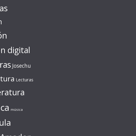
tas
n
ón
ón digital
ras
Josechu
ctura
Lecturas
eratura
ca
música
ula