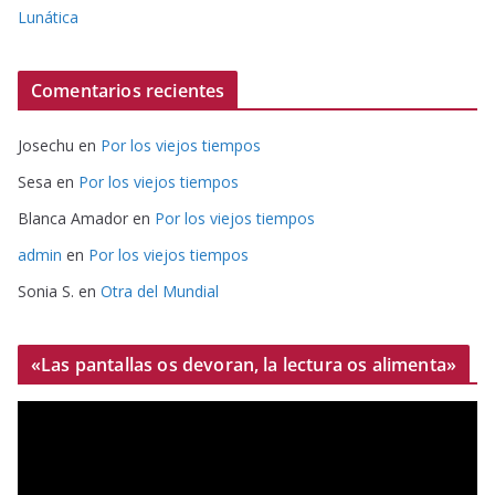
Lunática
Comentarios recientes
Josechu
en
Por los viejos tiempos
Sesa
en
Por los viejos tiempos
Blanca Amador
en
Por los viejos tiempos
admin
en
Por los viejos tiempos
Sonia S.
en
Otra del Mundial
«Las pantallas os devoran, la lectura os alimenta»
R
e
p