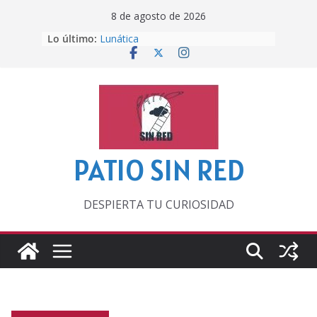
Saltar
8 de agosto de 2026
al
Lo último:
Lunática
contenido
Pero, hasta entonces…
Por los viejos tiempos
‘La broma infinita’ de recomendar
lecturas veraniegas
Otra del Mundial
PATIO SIN RED
DESPIERTA TU CURIOSIDAD