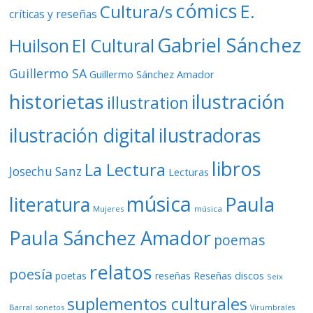
cómics
E.
Cultura/s
críticas y reseñas
Gabriel Sánchez
Huilson
El Cultural
Guillermo SA
Guillermo Sánchez Amador
ilustración
historietas
illustration
ilustración digital
ilustradoras
libros
La Lectura
Josechu Sanz
Lecturas
música
literatura
Paula
Mujeres
música
Paula Sánchez Amador
poemas
relatos
poesía
Reseñas discos
poetas
reseñas
Seix
suplementos culturales
Barral
sonetos
Virumbrales