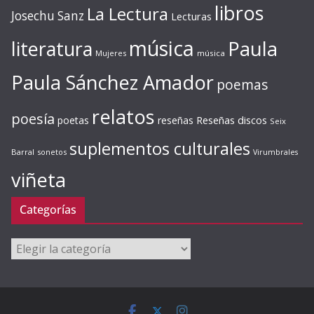
libros
La Lectura
Josechu Sanz
Lecturas
música
literatura
Paula
Mujeres
música
Paula Sánchez Amador
poemas
relatos
poesía
Reseñas discos
poetas
reseñas
Seix
suplementos culturales
Barral
sonetos
Virumbrales
viñeta
Categorías
Categorías