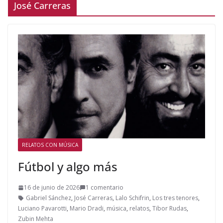
José Carreras
RELATOS CON MÚSICA
Fútbol y algo más
16 de junio de 2026
1 comentario
Gabriel Sánchez
,
José Carreras
,
Lalo Schifrin
,
Los tres tenores
,
Luciano Pavarotti
,
Mario Dradi
,
música
,
relatos
,
Tibor Rudas
,
Zubin Mehta