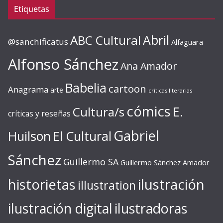
Etiquetas
ABC Cultural
Abril
@sanchificatus
Alfaguara
Alfonso Sánchez
Ana Amador
Babelia
cartoon
Anagrama
arte
críticas literarias
cómics
E.
Cultura/s
críticas y reseñas
Gabriel
Huilson
El Cultural
Sánchez
Guillermo SA
Guillermo Sánchez Amador
ilustración
historietas
illustration
ilustración digital
ilustradoras