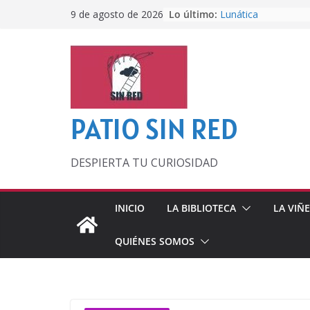
Saltar
Lo último:
Lunática
9 de agosto de 2026
al
Pero, hasta entonc
Por los viejos tiem
contenido
‘La broma infinita’
lecturas veraniegas
Otra del Mundial
PATIO SIN RED
DESPIERTA TU CURIOSIDAD
INICIO
LA BIBLIOTECA
LA VIÑ
QUIÉNES SOMOS