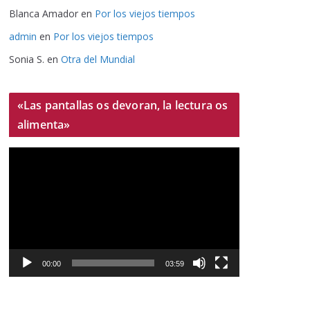
Blanca Amador
en
Por los viejos tiempos
admin
en
Por los viejos tiempos
Sonia S.
en
Otra del Mundial
«Las pantallas os devoran, la lectura os
alimenta»
R
e
p
r
o
d
u
00:00
03:59
c
t