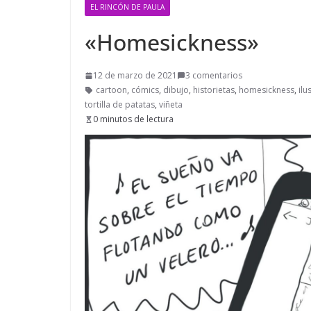
EL RINCÓN DE PAULA
«Homesickness»
12 de marzo de 2021
3 comentarios
cartoon
,
cómics
,
dibujo
,
historietas
,
homesickness
,
ilu
tortilla de patatas
,
viñeta
0 minutos de lectura