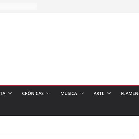
es…
pos
 de recomendar
ETA
CRÓNICAS
MÚSICA
ARTE
FLAMEN