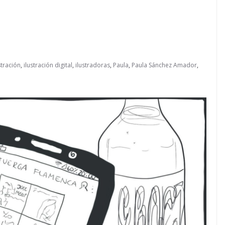
stración
,
ilustración digital
,
ilustradoras
,
Paula
,
Paula Sánchez Amador
,