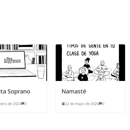
ita Soprano
Namasté
nero de 2024
2
22 de mayo de 2026
0