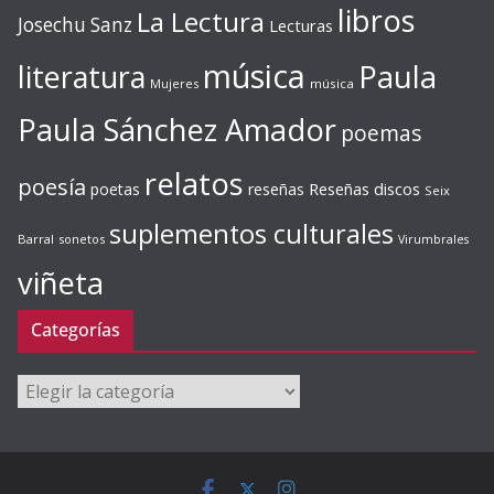
libros
La Lectura
Josechu Sanz
Lecturas
música
literatura
Paula
Mujeres
música
Paula Sánchez Amador
poemas
relatos
poesía
Reseñas discos
poetas
reseñas
Seix
suplementos culturales
Barral
sonetos
Virumbrales
viñeta
Categorías
Categorías