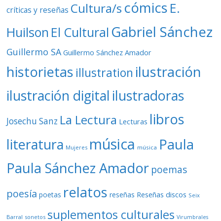
cómics
E.
Cultura/s
críticas y reseñas
Gabriel Sánchez
Huilson
El Cultural
Guillermo SA
Guillermo Sánchez Amador
ilustración
historietas
illustration
ilustración digital
ilustradoras
libros
La Lectura
Josechu Sanz
Lecturas
música
literatura
Paula
Mujeres
música
Paula Sánchez Amador
poemas
relatos
poesía
Reseñas discos
poetas
reseñas
Seix
suplementos culturales
Barral
sonetos
Virumbrales