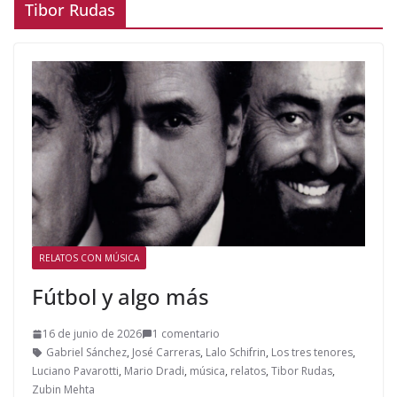
Tibor Rudas
RELATOS CON MÚSICA
Fútbol y algo más
16 de junio de 2026
1 comentario
Gabriel Sánchez
,
José Carreras
,
Lalo Schifrin
,
Los tres tenores
,
Luciano Pavarotti
,
Mario Dradi
,
música
,
relatos
,
Tibor Rudas
,
Zubin Mehta