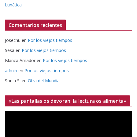
Lunática
Comentarios recientes
Josechu
en
Por los viejos tiempos
Sesa
en
Por los viejos tiempos
Blanca Amador
en
Por los viejos tiempos
admin
en
Por los viejos tiempos
Sonia S.
en
Otra del Mundial
«Las pantallas os devoran, la lectura os alimenta»
R
e
p