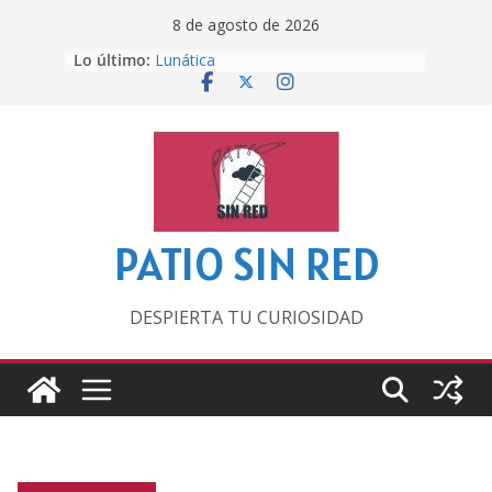
Saltar
8 de agosto de 2026
al
Lo último:
Lunática
contenido
Pero, hasta entonces…
Por los viejos tiempos
‘La broma infinita’ de recomendar
lecturas veraniegas
Otra del Mundial
PATIO SIN RED
DESPIERTA TU CURIOSIDAD