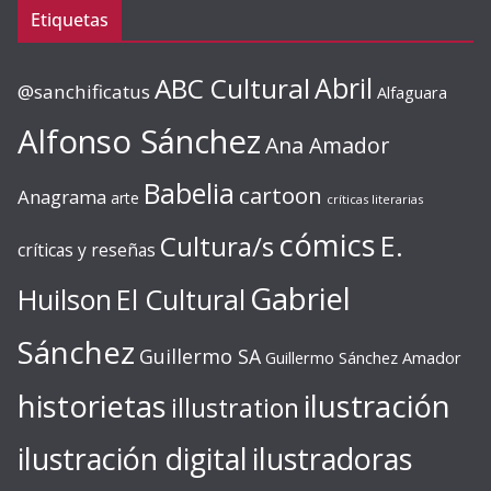
Etiquetas
ABC Cultural
Abril
@sanchificatus
Alfaguara
Alfonso Sánchez
Ana Amador
Babelia
cartoon
Anagrama
arte
críticas literarias
cómics
E.
Cultura/s
críticas y reseñas
Gabriel
Huilson
El Cultural
Sánchez
Guillermo SA
Guillermo Sánchez Amador
ilustración
historietas
illustration
ilustración digital
ilustradoras