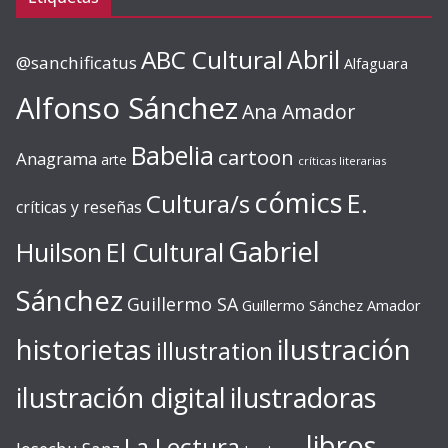
ABC Cultural
Abril
@sanchificatus
Alfaguara
Alfonso Sánchez
Ana Amador
Babelia
cartoon
Anagrama
arte
críticas literarias
cómics
E.
Cultura/s
críticas y reseñas
Gabriel
Huilson
El Cultural
Sánchez
Guillermo SA
Guillermo Sánchez Amador
ilustración
historietas
illustration
ilustración digital
ilustradoras
libros
La Lectura