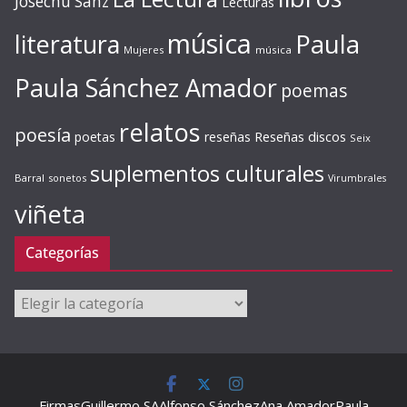
Josechu Sanz
Lecturas
música
literatura
Paula
Mujeres
música
Paula Sánchez Amador
poemas
relatos
poesía
Reseñas discos
poetas
reseñas
Seix
suplementos culturales
Barral
sonetos
Virumbrales
viñeta
Categorías
Categorías
Firmas
Guillermo SA
Alfonso Sánchez
Ana Amador
Paula