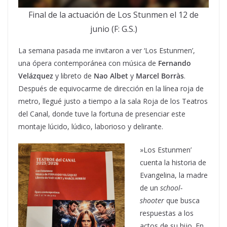
Final de la actuación de Los Stunmen el 12 de
junio (F: G.S.)
La semana pasada me invitaron a ver ‘Los Estunmen’,
una ópera contemporánea con música de
Fernando
Velázquez
y libreto de
Nao Albet
y
Marcel Borràs
.
Después de equivocarme de dirección en la línea roja de
metro, llegué justo a tiempo a la sala Roja de los Teatros
del Canal, donde tuve la fortuna de presenciar este
montaje lúcido, lúdico, laborioso y delirante.
»Los Estunmen’
cuenta la historia de
Evangelina, la madre
de un
school-
shooter
que busca
respuestas a los
actos de su hijo. En