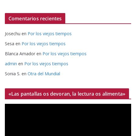
Comentarios recientes
Josechu
en
Por los viejos tiempos
Sesa
en
Por los viejos tiempos
Blanca Amador
en
Por los viejos tiempos
admin
en
Por los viejos tiempos
Sonia S.
en
Otra del Mundial
«Las pantallas os devoran, la lectura os alimenta»
R
e
p
r