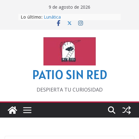
Saltar
9 de agosto de 2026
al
Lo último:
Lunática
contenido
Pero, hasta entonces…
Por los viejos tiempos
‘La broma infinita’ de recomendar
lecturas veraniegas
Otra del Mundial
PATIO SIN RED
DESPIERTA TU CURIOSIDAD