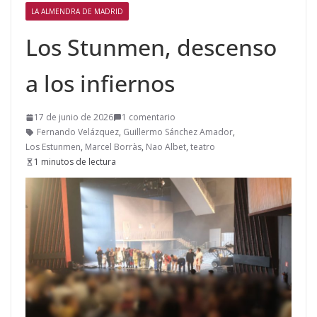
LA ALMENDRA DE MADRID
Los Stunmen, descenso
a los infiernos
17 de junio de 2026
1 comentario
Fernando Velázquez
,
Guillermo Sánchez Amador
,
Los Estunmen
,
Marcel Borràs
,
Nao Albet
,
teatro
1 minutos de lectura