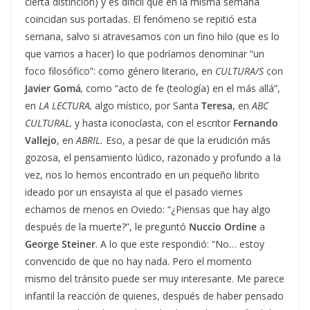
cierta distinción) y es difícil que en la misma semana
coincidan sus portadas. El fenómeno se repitió esta
semana, salvo si atravesamos con un fino hilo (que es lo
que vamos a hacer) lo que podríamos denominar “un
foco filosófico”: como género literario, en
CULTURA/S
con
Javier Gomá
,
como “acto de fe (teología) en el más allá”,
en
LA LECTURA,
algo místico, por Santa
Teresa
, en
ABC
CULTURAL,
y hasta iconoclasta,
con el escritor
Fernando
Vallejo
, en
ABRIL.
Eso, a pesar de que la erudición más
gozosa, el pensamiento lúdico, razonado y profundo a la
vez, nos lo hemos encontrado en un pequeño librito
ideado por un ensayista al que el pasado viernes
echamos de menos en Oviedo: “¿Piensas que hay algo
después de la muerte?”, le preguntó
Nuccio Ordine
a
George Steiner
. A lo que este respondió: “No… estoy
convencido de que no hay nada. Pero el momento
mismo del tránsito puede ser muy interesante. Me parece
infantil la reacción de quienes, después de haber pensado