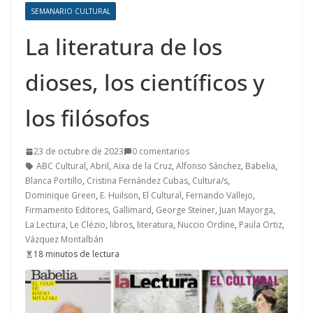
SEMANARIO CULTURAL
La literatura de los
dioses, los científicos y
los filósofos
23 de octubre de 2023
0 comentarios
ABC Cultural
,
Abril
,
Aixa de la Cruz
,
Alfonso Sánchez
,
Babelia
,
Blanca Portillo
,
Cristina Fernández Cubas
,
Cultura/s
,
Dominique Green
,
E. Huilson
,
El Cultural
,
Fernando Vallejo
,
Firmamento Editores
,
Gallimard
,
George Steiner
,
Juan Mayorga
,
La Lectura
,
Le Clézio
,
libros
,
literatura
,
Nuccio Ordine
,
Paula Ortiz
,
Vázquez Montalbán
18 minutos de lectura