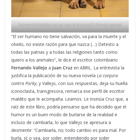
Fernando Vallejo con su perra Brusca (F: Randy Ayazo)
“El ser humano no tiene salvación, va para la muerte y el
olvido, no existe razón para que nazca (…) Detesto a
todas las patrias y a todas las religiones tanto como
quiero a los animales”, le dice el escritor colombiano
Fernando Vallejo
a
Juan Cruz
en
ABRIL.
La entrevista la
justifica la publicación de su nueva novela
La conjura
contra Porky
, y Vallejo, con sus respuestas, deja su huella
iconoclasta, transgresora, remarca ese perfil de escritor
maldito que le acompaña. Leamos. Le insinúa Cruz que, a
raíz de este libro, podría pensarse que ha decidido que el
humor es un buen modo de burlarse de la realidad e
incluso de cambiarla, lo que Vallejo se apresura a
desmentir: “Cambiarla, no; todo cambio es para mal. Por
burla, sí; o sea, por joder, entendiendo por joder