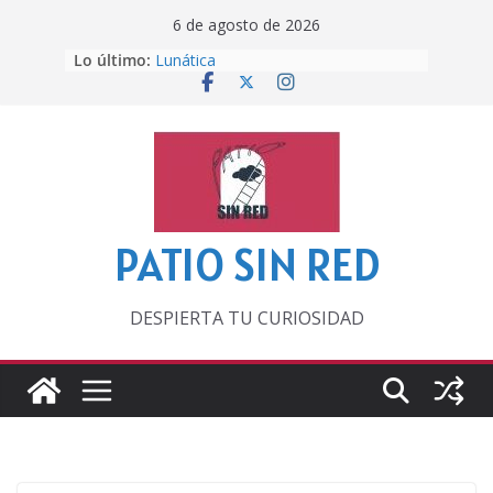
Saltar
6 de agosto de 2026
al
Otra del Mundial
Lo último:
contenido
Lunática
Pero, hasta entonces…
Por los viejos tiempos
‘La broma infinita’ de recomendar
lecturas veraniegas
PATIO SIN RED
DESPIERTA TU CURIOSIDAD