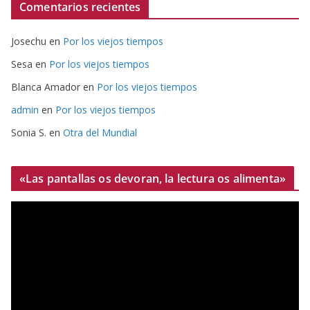
Comentarios recientes
Josechu
en
Por los viejos tiempos
Sesa
en
Por los viejos tiempos
Blanca Amador
en
Por los viejos tiempos
admin
en
Por los viejos tiempos
Sonia S.
en
Otra del Mundial
«Las pantallas os devoran, la lectura os alimenta»
R
e
p
r
o
d