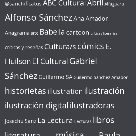
ABC Cultural
Abril
@sanchificatus
Alfaguara
Alfonso Sánchez
Ana Amador
Babelia
cartoon
Anagrama
arte
críticas literarias
cómics
E.
Cultura/s
críticas y reseñas
Gabriel
Huilson
El Cultural
Sánchez
Guillermo SA
Guillermo Sánchez Amador
ilustración
historietas
illustration
ilustración digital
ilustradoras
libros
La Lectura
Josechu Sanz
Lecturas
música
literatura
Paula