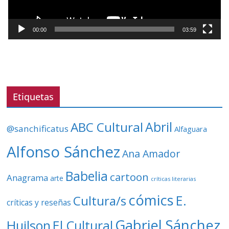
u
c
t
00:00
03:59
o
r
d
e
v
Etiquetas
í
d
ABC Cultural
Abril
@sanchificatus
Alfaguara
e
o
Alfonso Sánchez
Ana Amador
Babelia
cartoon
Anagrama
arte
críticas literarias
cómics
E.
Cultura/s
críticas y reseñas
Gabriel Sánchez
Huilson
El Cultural