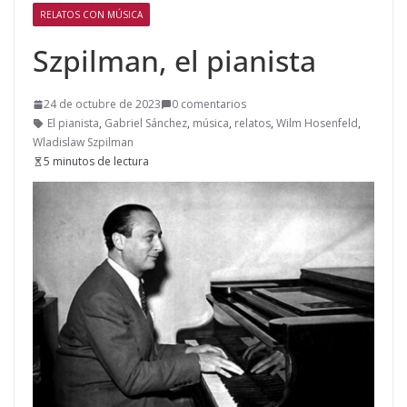
RELATOS CON MÚSICA
Szpilman, el pianista
24 de octubre de 2023
0 comentarios
El pianista
,
Gabriel Sánchez
,
música
,
relatos
,
Wilm Hosenfeld
,
Wladislaw Szpilman
5 minutos de lectura