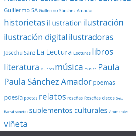
Guillermo SA
Guillermo Sánchez Amador
ilustración
historietas
illustration
ilustración digital
ilustradoras
libros
La Lectura
Josechu Sanz
Lecturas
música
literatura
Paula
Mujeres
música
Paula Sánchez Amador
poemas
relatos
poesía
Reseñas discos
poetas
reseñas
Seix
suplementos culturales
Barral
sonetos
Virumbrales
viñeta