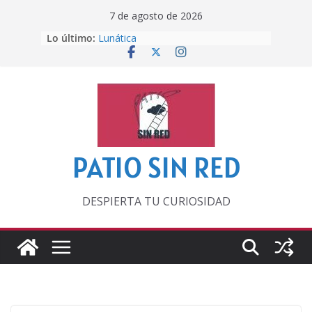
Saltar
7 de agosto de 2026
al
Lo último:
Lunática
contenido
Pero, hasta entonces…
Por los viejos tiempos
‘La broma infinita’ de recomendar
lecturas veraniegas
Otra del Mundial
PATIO SIN RED
DESPIERTA TU CURIOSIDAD