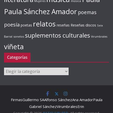
Mujeres
música
Paula Sánchez Amador
poemas
relatos
poesía
Reseñas discos
poetas
reseñas
Seix
suplementos culturales
Barral
sonetos
Virumbrales
viñeta
Categorías
Categorías
Firmas
Guillermo SA
Alfonso Sánchez
Ana Amador
Paula
Gabriel Sánchez
Virumbrales
Erin