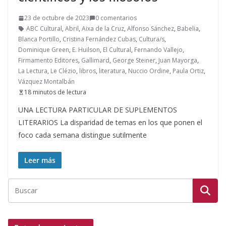
23 de octubre de 2023
0 comentarios
ABC Cultural
,
Abril
,
Aixa de la Cruz
,
Alfonso Sánchez
,
Babelia
,
Blanca Portillo
,
Cristina Fernández Cubas
,
Cultura/s
,
Dominique Green
,
E. Huilson
,
El Cultural
,
Fernando Vallejo
,
Firmamento Editores
,
Gallimard
,
George Steiner
,
Juan Mayorga
,
La Lectura
,
Le Clézio
,
libros
,
literatura
,
Nuccio Ordine
,
Paula Ortiz
,
Vázquez Montalbán
18 minutos de lectura
UNA LECTURA PARTICULAR DE SUPLEMENTOS
LITERARIOS La disparidad de temas en los que ponen el
foco cada semana distingue sutilmente
Leer más