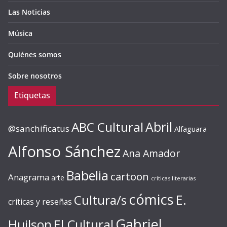
Las Noticias
Música
Quiénes somos
Sobre nosotros
Etiquetas
ABC Cultural
Abril
@sanchificatus
Alfaguara
Alfonso Sánchez
Ana Amador
Babelia
cartoon
Anagrama
arte
críticas literarias
cómics
E.
Cultura/s
críticas y reseñas
Gabriel
Huilson
El Cultural