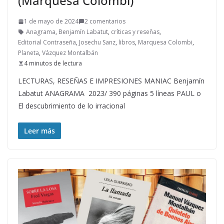
(Marquesa Colombi)
1 de mayo de 2024
2 comentarios
Anagrama
,
Benjamín Labatut
,
críticas y reseñas
,
Editorial Contraseña
,
Josechu Sanz
,
libros
,
Marquesa Colombi
,
Planeta
,
Vázquez Montalbán
4 minutos de lectura
LECTURAS, RESEÑAS E IMPRESIONES MANIAC Benjamín
Labatut ANAGRAMA 2023/ 390 páginas 5 líneas PAUL o
El descubrimiento de lo irracional
Leer más