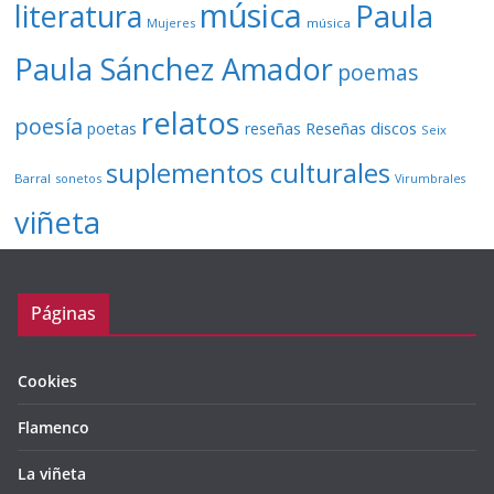
música
literatura
Paula
Mujeres
música
Paula Sánchez Amador
poemas
relatos
poesía
Reseñas discos
poetas
reseñas
Seix
suplementos culturales
Barral
sonetos
Virumbrales
viñeta
Páginas
Cookies
Flamenco
La viñeta