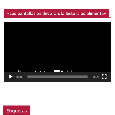
«Las pantallas os devoran, la lectura os alimenta»
R
e
p
r
o
d
u
c
t
00:00
03:59
o
r
d
e
v
Etiquetas
í