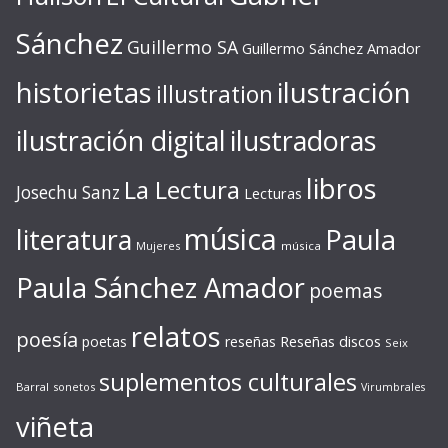
Sánchez
Guillermo SA
Guillermo Sánchez Amador
ilustración
historietas
illustration
ilustración digital
ilustradoras
libros
La Lectura
Josechu Sanz
Lecturas
música
literatura
Paula
Mujeres
música
Paula Sánchez Amador
poemas
relatos
poesía
Reseñas discos
poetas
reseñas
Seix
suplementos culturales
Barral
sonetos
Virumbrales
viñeta