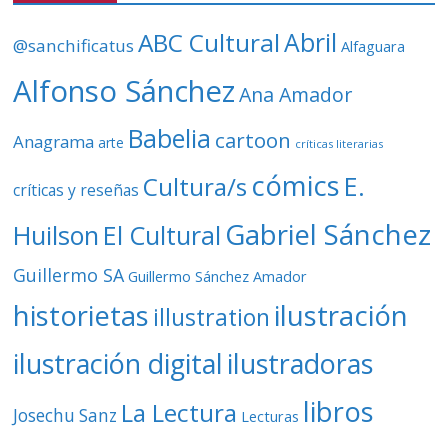
d
ABC Cultural
Abril
@sanchificatus
Alfaguara
e
o
Alfonso Sánchez
Ana Amador
Babelia
cartoon
Anagrama
arte
críticas literarias
cómics
E.
Cultura/s
críticas y reseñas
Gabriel Sánchez
Huilson
El Cultural
Guillermo SA
Guillermo Sánchez Amador
ilustración
historietas
illustration
ilustración digital
ilustradoras
libros
La Lectura
Josechu Sanz
Lecturas