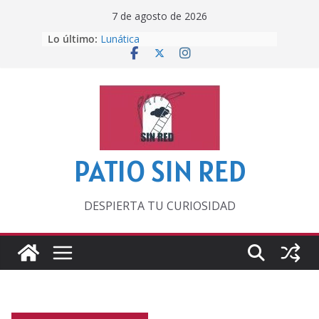
Saltar
7 de agosto de 2026
al
Lo último:
Lunática
contenido
Pero, hasta entonces…
Por los viejos tiempos
‘La broma infinita’ de recomendar
lecturas veraniegas
Otra del Mundial
PATIO SIN RED
DESPIERTA TU CURIOSIDAD