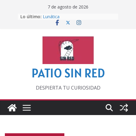
Saltar
7 de agosto de 2026
al
Lo último:
Lunática
contenido
Pero, hasta entonces…
Por los viejos tiempos
‘La broma infinita’ de recomendar
lecturas veraniegas
Otra del Mundial
PATIO SIN RED
DESPIERTA TU CURIOSIDAD