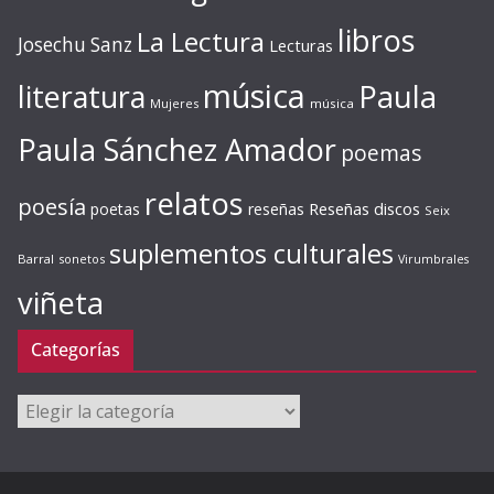
libros
La Lectura
Josechu Sanz
Lecturas
música
literatura
Paula
Mujeres
música
Paula Sánchez Amador
poemas
relatos
poesía
Reseñas discos
poetas
reseñas
Seix
suplementos culturales
Barral
sonetos
Virumbrales
viñeta
Categorías
Categorías