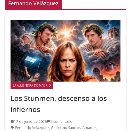
Fernando Velázquez
LA ALMENDRA DE MADRID
Los Stunmen, descenso a los
infiernos
17 de junio de 2026
1 comentario
Fernando Velázquez
,
Guillermo Sánchez Amador
,