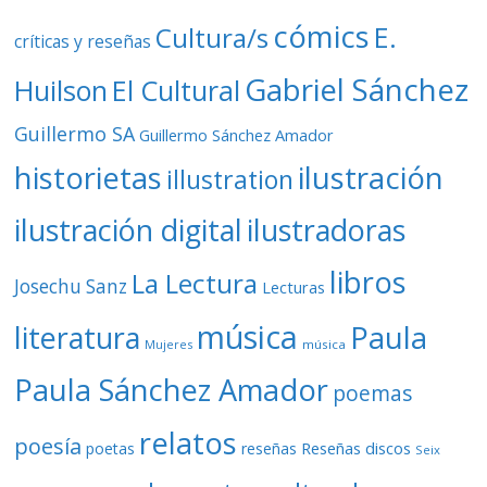
cómics
E.
Cultura/s
críticas y reseñas
Gabriel Sánchez
Huilson
El Cultural
Guillermo SA
Guillermo Sánchez Amador
ilustración
historietas
illustration
ilustración digital
ilustradoras
libros
La Lectura
Josechu Sanz
Lecturas
música
literatura
Paula
Mujeres
música
Paula Sánchez Amador
poemas
relatos
poesía
Reseñas discos
poetas
reseñas
Seix