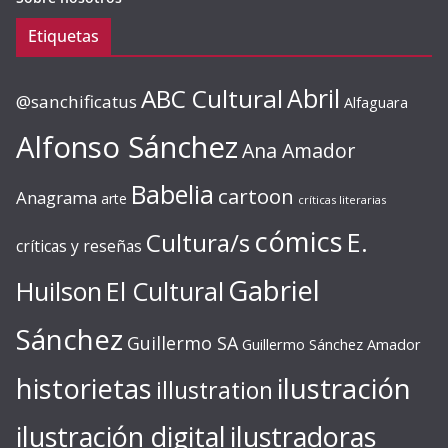
Etiquetas
ABC Cultural
Abril
@sanchificatus
Alfaguara
Alfonso Sánchez
Ana Amador
Babelia
cartoon
Anagrama
arte
críticas literarias
cómics
E.
Cultura/s
críticas y reseñas
Gabriel
Huilson
El Cultural
Sánchez
Guillermo SA
Guillermo Sánchez Amador
ilustración
historietas
illustration
ilustración digital
ilustradoras