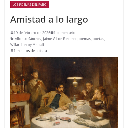
LOS POEMAS DEL PATIO
Amistad a lo largo
19 de febrero de 2026
1 comentario
Alfonso Sánchez
,
Jaime Gil de Biedma
,
poemas
,
poetas
,
Willard Leroy Metcalf
1 minutos de lectura