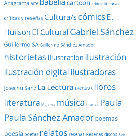
Babelia
cartoon
Anagrama
arte
críticas literarias
cómics
E.
Cultura/s
críticas y reseñas
Gabriel Sánchez
Huilson
El Cultural
Guillermo SA
Guillermo Sánchez Amador
ilustración
historietas
illustration
ilustración digital
ilustradoras
libros
La Lectura
Josechu Sanz
Lecturas
música
literatura
Paula
Mujeres
música
Paula Sánchez Amador
poemas
relatos
poesía
Reseñas discos
poetas
reseñas
Seix