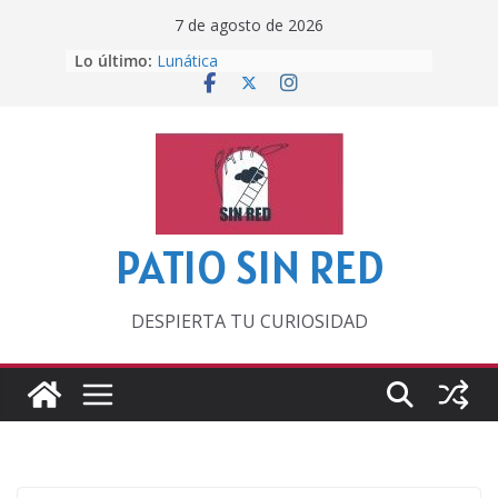
Saltar
7 de agosto de 2026
al
Lo último:
Lunática
contenido
Pero, hasta entonces…
Por los viejos tiempos
‘La broma infinita’ de recomendar
lecturas veraniegas
Otra del Mundial
PATIO SIN RED
DESPIERTA TU CURIOSIDAD