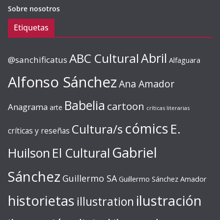
Sobre nosotros
Etiquetas
ABC Cultural
Abril
@sanchificatus
Alfaguara
Alfonso Sánchez
Ana Amador
Babelia
cartoon
Anagrama
arte
críticas literarias
cómics
E.
Cultura/s
críticas y reseñas
Gabriel
Huilson
El Cultural
Sánchez
Guillermo SA
Guillermo Sánchez Amador
ilustración
historietas
illustration