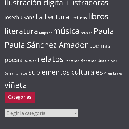
ilustración digital
ilustradoras
libros
La Lectura
Josechu Sanz
Lecturas
música
literatura
Paula
Mujeres
música
Paula Sánchez Amador
poemas
relatos
poesía
Reseñas discos
poetas
reseñas
Seix
suplementos culturales
Barral
sonetos
Virumbrales
viñeta
Categorías
Categorías