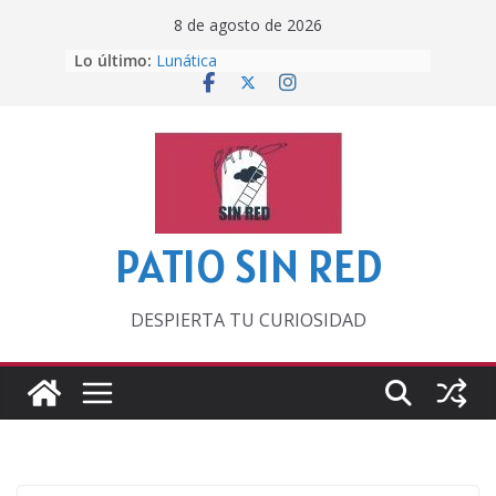
Saltar
8 de agosto de 2026
al
Lo último:
Lunática
contenido
Pero, hasta entonces…
Por los viejos tiempos
‘La broma infinita’ de recomendar
lecturas veraniegas
Otra del Mundial
PATIO SIN RED
DESPIERTA TU CURIOSIDAD