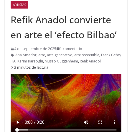
ARTISTAS
Refik Anadol convierte
en arte el ‘efecto Bilbao’
4 de septiembre de 2025
1 comentario
Ana Amador
,
arte
,
arte generativo
,
arte sostenible
,
Frank Gehry
,
IA
,
Kerim Karaoglu
,
Museo Guggenheim
,
Refik Anadol
3 minutos de lectura