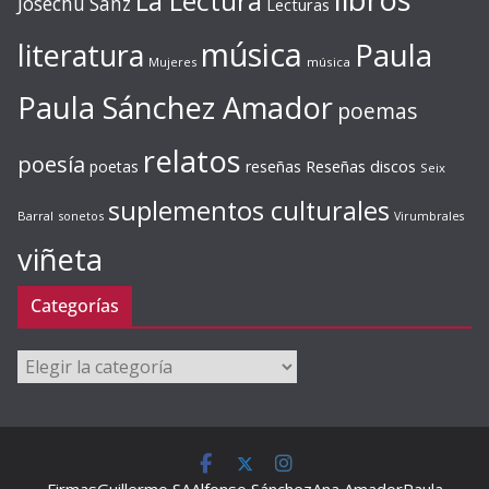
La Lectura
Josechu Sanz
Lecturas
música
literatura
Paula
Mujeres
música
Paula Sánchez Amador
poemas
relatos
poesía
Reseñas discos
poetas
reseñas
Seix
suplementos culturales
Barral
sonetos
Virumbrales
viñeta
Categorías
Categorías