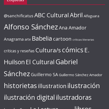
ABC Cultural
Abril
@sanchificatus
Alfaguara
Alfonso Sánchez
Ana Amador
Babelia
cartoon
Anagrama
arte
críticas literarias
cómics
E.
Cultura/s
críticas y reseñas
Gabriel
Huilson
El Cultural
Sánchez
Guillermo SA
Guillermo Sánchez Amador
ilustración
historietas
illustration
ilustración digital
ilustradoras
libros