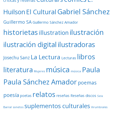
críticas y reseñas
Gabriel Sánchez
Huilson
El Cultural
Guillermo SA
Guillermo Sánchez Amador
ilustración
historietas
illustration
ilustración digital
ilustradoras
libros
La Lectura
Josechu Sanz
Lecturas
música
literatura
Paula
Mujeres
música
Paula Sánchez Amador
poemas
relatos
poesía
Reseñas discos
poetas
reseñas
Seix
suplementos culturales
Barral
sonetos
Virumbrales