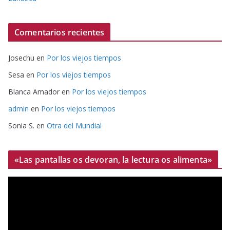
Comentarios recientes
Josechu
en
Por los viejos tiempos
Sesa
en
Por los viejos tiempos
Blanca Amador
en
Por los viejos tiempos
admin
en
Por los viejos tiempos
Sonia S.
en
Otra del Mundial
«Las pantallas os devoran, la lectura os alimenta»
R
e
p
r