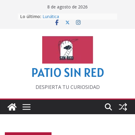
Saltar
8 de agosto de 2026
al
Lo último:
Lunática
contenido
Pero, hasta entonces…
Por los viejos tiempos
‘La broma infinita’ de recomendar
lecturas veraniegas
Otra del Mundial
PATIO SIN RED
DESPIERTA TU CURIOSIDAD