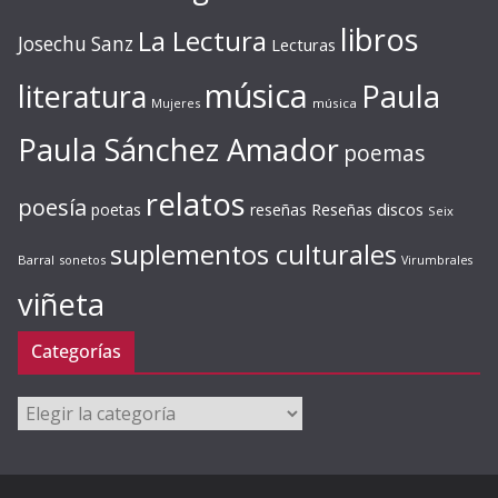
libros
La Lectura
Josechu Sanz
Lecturas
música
literatura
Paula
Mujeres
música
Paula Sánchez Amador
poemas
relatos
poesía
Reseñas discos
poetas
reseñas
Seix
suplementos culturales
Barral
sonetos
Virumbrales
viñeta
Categorías
Categorías