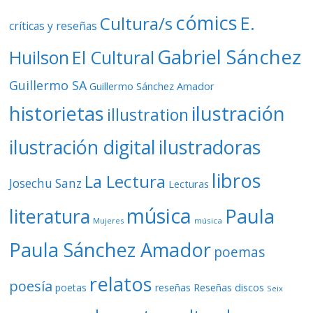
cómics
E.
Cultura/s
críticas y reseñas
Gabriel Sánchez
Huilson
El Cultural
Guillermo SA
Guillermo Sánchez Amador
ilustración
historietas
illustration
ilustración digital
ilustradoras
libros
La Lectura
Josechu Sanz
Lecturas
música
literatura
Paula
Mujeres
música
Paula Sánchez Amador
poemas
relatos
poesía
Reseñas discos
poetas
reseñas
Seix