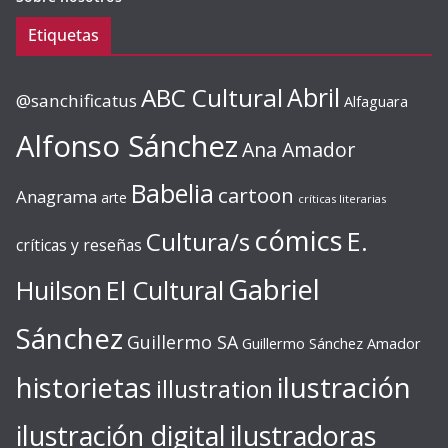
Etiquetas
ABC Cultural
Abril
@sanchificatus
Alfaguara
Alfonso Sánchez
Ana Amador
Babelia
cartoon
Anagrama
arte
críticas literarias
cómics
E.
Cultura/s
críticas y reseñas
Gabriel
Huilson
El Cultural
Sánchez
Guillermo SA
Guillermo Sánchez Amador
ilustración
historietas
illustration
ilustración digital
ilustradoras