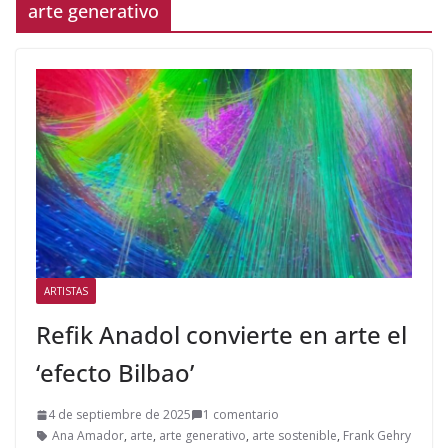
arte generativo
ARTISTAS
Refik Anadol convierte en arte el
‘efecto Bilbao’
4 de septiembre de 2025
1 comentario
Ana Amador
,
arte
,
arte generativo
,
arte sostenible
,
Frank Gehry