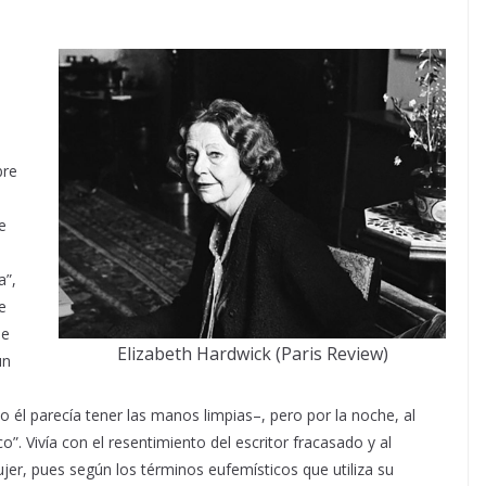
bre
 e
l
a”,
e
ue
Elizabeth Hardwick (Paris Review)
un
o él parecía tener las manos limpias–, pero por la noche, al
”. Vivía con el resentimiento del escritor fracasado y al
er, pues según los términos eufemísticos que utiliza su