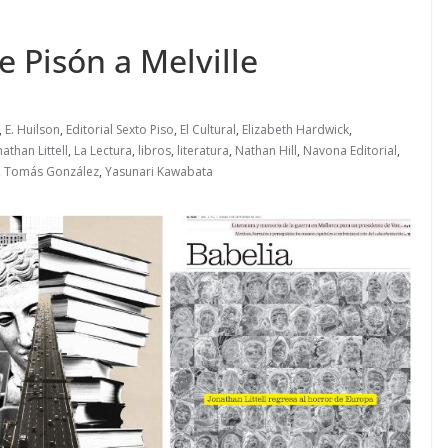
e Pisón a Melville
,
E. Huilson
,
Editorial Sexto Piso
,
El Cultural
,
Elizabeth Hardwick
,
nathan Littell
,
La Lectura
,
libros
,
literatura
,
Nathan Hill
,
Navona Editorial
,
,
Tomás González
,
Yasunari Kawabata