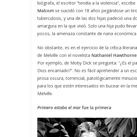
biógrafa, el escritor “tendía a la violencia”, escrib
Malcom
se suicidó con 18 años pegándose un tiro, 
tuberculosis, y una de las dos hijas padeció una
amargura en la que vivió. Solo una hija pudo lleva
pocos, la amenaza constante de ruina económica p
No obstante, es en el ejercicio de la crítica litera
de Melville con el novelista
Nathaniel Hawthorne
Por ejemplo, de Moby Dick se pregunta: “¿Es el p
Dios encarnado?”. No es fácil aprehender a un escr
prosa oscura, torrencial, patológicamente minucio
para los que estén interesados en bucear en la me
Melville.
Primero estaba el mar
fue la primera