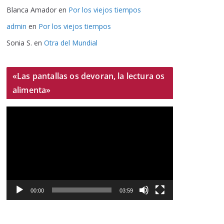
Blanca Amador
en
Por los viejos tiempos
admin
en
Por los viejos tiempos
Sonia S.
en
Otra del Mundial
«Las pantallas os devoran, la lectura os
alimenta»
R
e
p
r
o
d
u
00:00
03:59
c
t