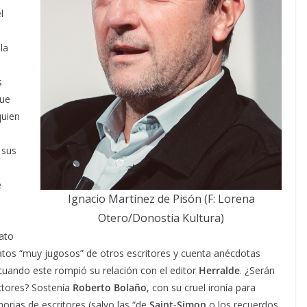
l
la
s
que
quien
 sus
e
Ignacio Martínez de Pisón (F: Lorena
Otero/Donostia Kultura)
rato
tratos “muy jugosos” de otros escritores y cuenta anécdotas
uando este rompió su relación con el editor
Herralde
. ¿Serán
ectores? Sostenía
Roberto Bolaño
, con su cruel ironía para
orias de escritores (salvo las “de
Saint-Simon
o los recuerdos