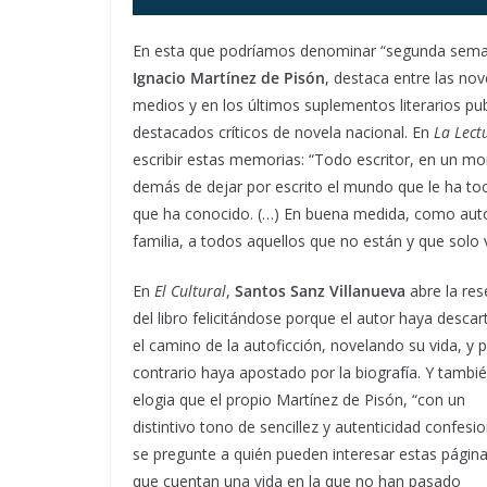
En esta que podríamos denominar “segunda sem
Ignacio Martínez de Pisón
, destaca entre las no
medios y en los últimos suplementos literarios pu
destacados críticos de novela nacional. En
La Lect
escribir estas memorias: “Todo escritor, en un 
demás de dejar por escrito el mundo que le ha tocad
que ha conocido. (…) En buena medida, como autor
familia, a todos aquellos que no están y que sol
En
El Cultural
,
Santos Sanz Villanueva
abre la re
del libro felicitándose porque el autor haya desca
el camino de la autoficción, novelando su vida, y p
contrario haya apostado por la biografía. Y tambi
elogia que el propio Martínez de Pisón, “con un
distintivo tono de sencillez y autenticidad confesio
se pregunte a quién pueden interesar estas págin
que cuentan una vida en la que no han pasado