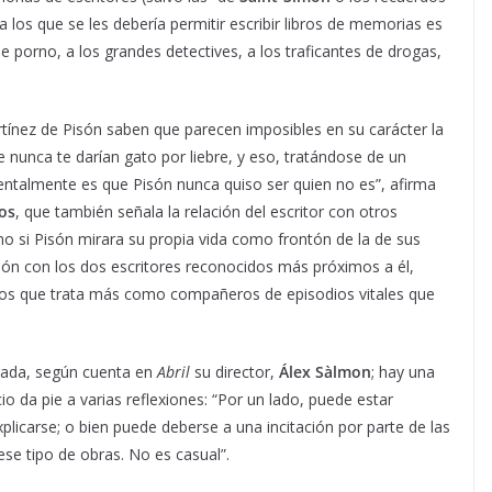
 a los que se les debería permitir escribir libros de memorias es
ne porno, a los grandes detectives, a los traficantes de drogas,
tínez de Pisón saben que parecen imposibles en su carácter la
 nunca te darían gato por liebre, y eso, tratándose de un
ntalmente es que Pisón nunca quiso ser quien no es”, afirma
os
, que también señala la relación del escritor con otros
mo si Pisón mirara su propia vida como frontón de la de sus
ción con los dos escritores reconocidos más próximos a él,
 los que trata más como compañeros de episodios vitales que
rada, según cuenta en
Abril
su director,
Álex Sàlmon
; hay una
cio da pie a varias reflexiones: “Por un lado, puede estar
xplicarse; o bien puede deberse a una incitación por parte de las
se tipo de obras. No es casual”.