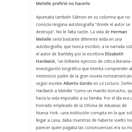
Melville prefirió no hacerlo
Apuntaba también Sálmon en su columna que no
conocía ninguna autobiografía “donde el autor se
destruya”. No le falta razón. La vida de
Herman
Melville
sería bastante diferente leída en una
autobiografía, que nunca escribió, a la narrada so
el autor de Bartleby por la escritora
Elizabeth
Hardwick
, “un brillante ejercicio de crítica literaria
investigación biográfica que intenta comprender a
misterioso padre de la gran novela norteamerican
según escribe
Alberto Gordo
en
La Lectura.
Defin
Hardwick a Melville “como un marido borracho, q
hacía la vida imposible a su familia. Por el día era 
honrado empleado de la Oficina de Aduanas de
Nueva York –una institución corrupta en la que sol
llegar a casa, daba muestras de haberse vuelto loco
parecer quien pagaba las consecuencias era su muj