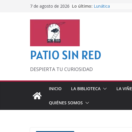
Saltar
Lo último:
Lunática
7 de agosto de 2026
al
Pero, hasta entonc
Por los viejos tiem
contenido
‘La broma infinita’
lecturas veraniegas
Otra del Mundial
PATIO SIN RED
DESPIERTA TU CURIOSIDAD
INICIO
LA BIBLIOTECA
LA VIÑ
QUIÉNES SOMOS