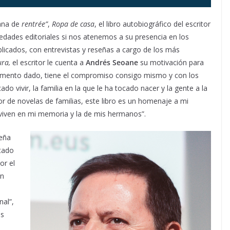
ana de
rentrée”
,
Ropa de casa
, el libro autobiográfico del escritor
vedades editoriales si nos atenemos a su presencia en los
blicados, con entrevistas y reseñas a cargo de los más
ura,
el escritor le cuenta a
Andrés Seoane
su motivación para
momento dado, tiene el compromiso consigo mismo y con los
o vivir, la familia en la que le ha tocado nacer y la gente a la
 de novelas de familias, este libro es un homenaje a mi
o viven en mi memoria y la de mis hermanos”.
seña
rtado
or el
én
nal”,
as