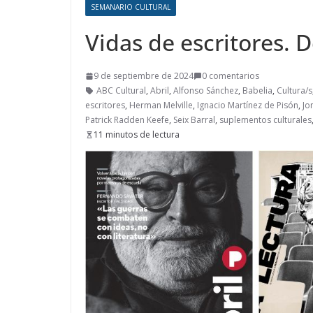
SEMANARIO CULTURAL
Vidas de escritores. D
9 de septiembre de 2024
0 comentarios
ABC Cultural
,
Abril
,
Alfonso Sánchez
,
Babelia
,
Cultura/s
escritores
,
Herman Melville
,
Ignacio Martínez de Pisón
,
Jo
Patrick Radden Keefe
,
Seix Barral
,
suplementos culturales
11 minutos de lectura