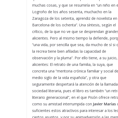
muchas cosas, y que se resumiría en “un niño en e
Logroño de los años sesenta, muchacho en la
Zaragoza de los setenta, aprendiz de novelista en 
Barcelona de los ochenta”. Una síntesis, según el
crítico, de la que no ve que se desprendan grande
alicientes. Pero al mismo tiempo la defiende, por
“una vida, por sencilla que sea, da mucho de sí si 
la recrea tiene bien afiladas la capacidad de
observación y la pluma”. Por ello tiene, a su juicio,
alicientes: El retrato de una familia, la suya, que
concreta una “meritoria crónica familiar y social d
medio siglo de la vida española”, y otra que
seguramente despertará la atención de la llamada
sociedad literaria, pues el libro es también “un ret
literario generacional”, en el que Pisón ofrece re
como su amistad interrumpida con
Javier Marías
c
suficientes estos atractivos para interesar a los l
ciertos asuntos, y por su animadversión a las mem