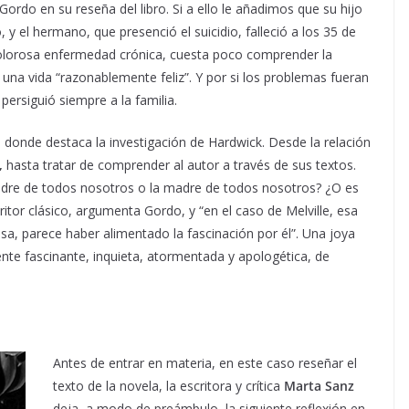
e Gordo en su reseña del libro. Si a ello le añadimos que su hijo
y el hermano, que presenció el suicidio, falleció a los 35 de
 dolorosa enfermedad crónica, cuesta poco comprender la
r una vida “razonablemente feliz”. Y por si los problemas fueran
ersiguió siempre a la familia.
ria donde destaca la investigación de Hardwick. Desde la relación
,
hasta tratar de comprender al autor a través de sus textos.
adre de todos nosotros o la madre de todos nosotros? ¿O es
itor clásico, argumenta Gordo, y “en el caso de Melville, esa
sa, parece haber alimentado la fascinación por él”. Una joya
nte fascinante, inquieta, atormentada y apologética, de
Antes de entrar en materia, en este caso reseñar el
texto de la novela, la escritora y crítica
Marta Sanz
deja, a modo de preámbulo, la siguiente reflexión en