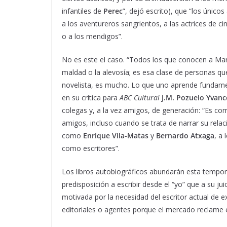
infantiles de
Perec
”, dejó escrito), que “los únicos
a los aventureros sangrientos, a las actrices de ci
o a los mendigos”.
No es este el caso. “Todos los que conocen a Mar
maldad o la alevosía; es esa clase de personas que
novelista, es mucho. Lo que uno aprende fundame
en su crítica para
ABC Cultural
J.M. Pozuelo Yvanc
colegas y, a la vez amigos, de generación: “Es co
amigos, incluso cuando se trata de narrar su rela
como
Enrique Vila-Matas
y
Bernardo Atxaga
, a
como escritores”.
Los libros autobiográficos abundarán esta tempo
predisposición a escribir desde el “yo” que a su jui
motivada por la necesidad del escritor actual de e
editoriales o agentes porque el mercado reclame e