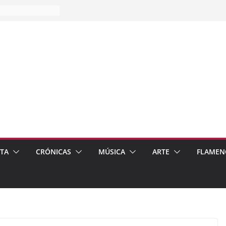
es…
pos
 de recomendar
ETA
CRÓNICAS
MÚSICA
ARTE
FLAMEN