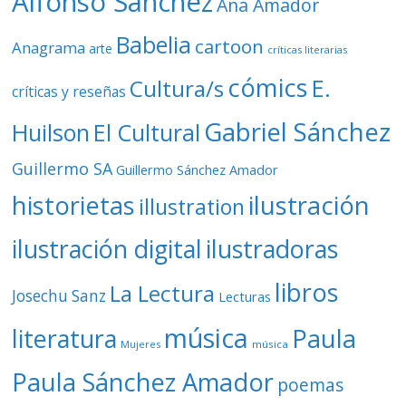
Alfonso Sánchez
Ana Amador
Babelia
cartoon
Anagrama
arte
críticas literarias
cómics
E.
Cultura/s
críticas y reseñas
Gabriel Sánchez
Huilson
El Cultural
Guillermo SA
Guillermo Sánchez Amador
ilustración
historietas
illustration
ilustración digital
ilustradoras
libros
La Lectura
Josechu Sanz
Lecturas
música
literatura
Paula
Mujeres
música
Paula Sánchez Amador
poemas