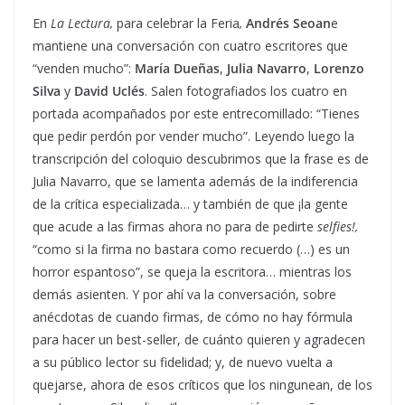
En
La Lectura,
para celebrar la Feria
,
Andrés Seoan
e
mantiene una conversación con cuatro escritores que
“venden mucho”:
María Dueñas
,
Julia Navarro
,
Lorenzo
Silva
y
David Uclés
. Salen fotografiados los cuatro en
portada acompañados por este entrecomillado: “Tienes
que pedir perdón por vender mucho”. Leyendo luego la
transcripción del coloquio descubrimos que la frase es de
Julia Navarro, que se lamenta además de la indiferencia
de la crítica especializada… y también de que ¡la gente
que acude a las firmas ahora no para de pedirte
selfies!,
“como si la firma no bastara como recuerdo (…) es un
horror espantoso”, se queja la escritora… mientras los
demás asienten. Y por ahí va la conversación, sobre
anécdotas de cuando firmas, de cómo no hay fórmula
para hacer un best-seller, de cuánto quieren y agradecen
a su público lector su fidelidad; y, de nuevo vuelta a
quejarse, ahora de esos críticos que los ningunean, de los