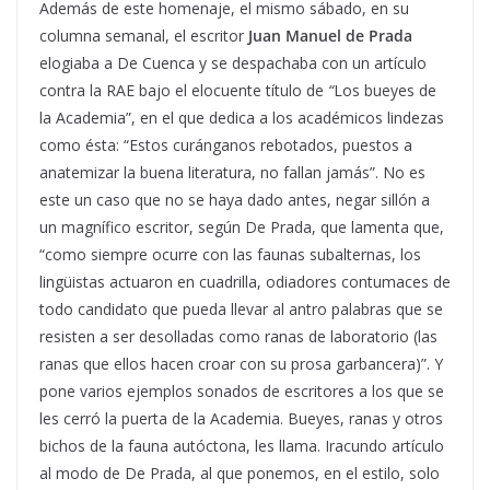
Además de este homenaje, el mismo sábado, en su
columna semanal, el escritor
Juan Manuel de Prada
elogiaba a De Cuenca y se despachaba con un artículo
contra la RAE bajo el elocuente título de
“
Los bueyes de
la Academia”, en el que dedica a los académicos lindezas
como ésta: “Estos curánganos rebotados, puestos a
anatemizar la buena literatura, no fallan jamás”. No es
este un caso que no se haya dado antes, negar sillón a
un magnífico escritor, según De Prada, que lamenta que,
“como siempre ocurre con las faunas subalternas, los
lingüistas actuaron en cuadrilla, odiadores contumaces de
todo candidato que pueda llevar al antro palabras que se
resisten a ser desolladas como ranas de laboratorio (las
ranas que ellos hacen croar con su prosa garbancera)”. Y
pone varios ejemplos sonados de escritores a los que se
les cerró la puerta de la Academia. Bueyes, ranas y otros
bichos de la fauna autóctona, les llama. Iracundo artículo
al modo de De Prada, al que ponemos, en el estilo, solo