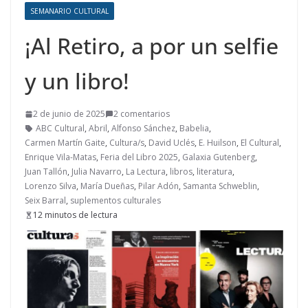
SEMANARIO CULTURAL
¡Al Retiro, a por un selfie
y un libro!
2 de junio de 2025
2 comentarios
ABC Cultural
,
Abril
,
Alfonso Sánchez
,
Babelia
,
Carmen Martín Gaite
,
Cultura/s
,
David Uclés
,
E. Huilson
,
El Cultural
,
Enrique Vila-Matas
,
Feria del Libro 2025
,
Galaxia Gutenberg
,
Juan Tallón
,
Julia Navarro
,
La Lectura
,
libros
,
literatura
,
Lorenzo Silva
,
María Dueñas
,
Pilar Adón
,
Samanta Schweblin
,
Seix Barral
,
suplementos culturales
12 minutos de lectura