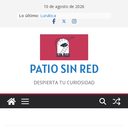
Saltar
10 de agosto de 2026
al
Otra del Mundial
Lo último:
Lunática
contenido
Pero, hasta entonces…
Por los viejos tiempos
‘La broma infinita’ de recomendar
lecturas veraniegas
PATIO SIN RED
DESPIERTA TU CURIOSIDAD