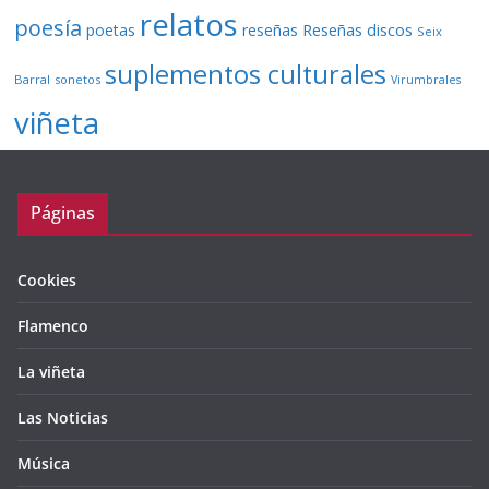
relatos
poesía
Reseñas discos
poetas
reseñas
Seix
suplementos culturales
Barral
sonetos
Virumbrales
viñeta
Páginas
Cookies
Flamenco
La viñeta
Las Noticias
Música