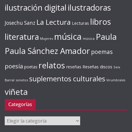
ilustración digital
ilustradoras
libros
La Lectura
Josechu Sanz
Lecturas
música
literatura
Paula
Mujeres
música
Paula Sánchez Amador
poemas
relatos
poesía
Reseñas discos
poetas
reseñas
Seix
suplementos culturales
Barral
sonetos
Virumbrales
viñeta
Categorías
Categorías