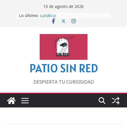
Saltar
10 de agosto de 2026
al
Lo último:
Lunática
contenido
Pero, hasta entonces…
Por los viejos tiempos
‘La broma infinita’ de recomendar
lecturas veraniegas
Otra del Mundial
PATIO SIN RED
DESPIERTA TU CURIOSIDAD