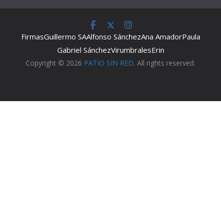
Firmas
Guillermo SA
Alfonso Sánchez
Ana Amador
Paula
Gabriel Sánchez
Virumbrales
Erin
Copyright © 2026
PATIO SIN RED
. All rights reserved.