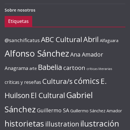
Sobre nosotros
Etiquetas
ABC Cultural
Abril
@sanchificatus
Alfaguara
Alfonso Sánchez
Ana Amador
Babelia
cartoon
Anagrama
arte
críticas literarias
cómics
E.
Cultura/s
críticas y reseñas
Gabriel
Huilson
El Cultural
Sánchez
Guillermo SA
Guillermo Sánchez Amador
ilustración
historietas
illustration