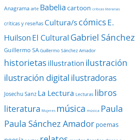
Babelia
cartoon
Anagrama
arte
críticas literarias
cómics
E.
Cultura/s
críticas y reseñas
Gabriel Sánchez
Huilson
El Cultural
Guillermo SA
Guillermo Sánchez Amador
ilustración
historietas
illustration
ilustración digital
ilustradoras
libros
La Lectura
Josechu Sanz
Lecturas
música
literatura
Paula
Mujeres
música
Paula Sánchez Amador
poemas
relatos
poesía