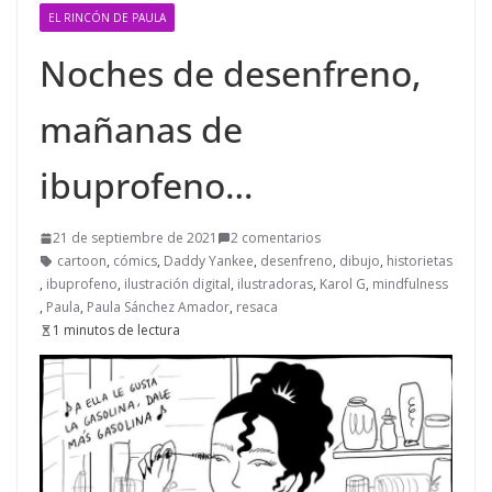
EL RINCÓN DE PAULA
Noches de desenfreno,
mañanas de
ibuprofeno…
21 de septiembre de 2021
2 comentarios
cartoon
,
cómics
,
Daddy Yankee
,
desenfreno
,
dibujo
,
historietas
,
ibuprofeno
,
ilustración digital
,
ilustradoras
,
Karol G
,
mindfulness
,
Paula
,
Paula Sánchez Amador
,
resaca
1 minutos de lectura