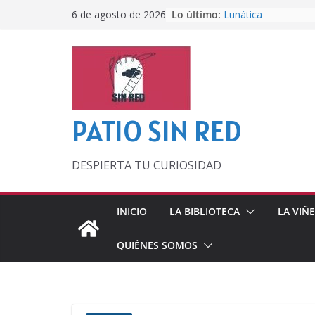
Saltar
Lo último:
Lunática
6 de agosto de 2026
al
Pero, hasta entonc
Por los viejos tiem
contenido
‘La broma infinita’
lecturas veraniegas
Otra del Mundial
PATIO SIN RED
DESPIERTA TU CURIOSIDAD
INICIO
LA BIBLIOTECA
LA VIÑ
QUIÉNES SOMOS