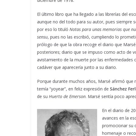
diciembre de 1978.
El último libro que ha llegado a las librerías del esc
aunque no del todo para su autor, pues siempre se
por eso lo tituló
Notas para unas memorias que nun
sensu
, pues no las escribió, cumpliendo lo prometido
prólogo de que la obra recoge el diario que Mars
posteriores; diario que se impuso como acto de vol
avistamiento de la muerte por las enfermedades cr
cadáver que aparecería junto a su diario.
Porque durante muchos años, Marsé afirmó que no
temía “yoyear”, en feliz expresión de
Sánchez Ferl
de su
Huerto de Emerson
. Marsé sentía poco apre
En el diario de 2
avances en la esc
promocionar su o
homenaje o recog