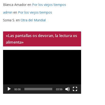
Blanca Amador
en
Por los viejos tiempos
admin
en
Por los viejos tiempos
Sonia S.
en
Otra del Mundial
«Las pantallas os devoran, la lectura os
alimenta»
R
e
p
r
o
d
u
00:00
03:59
c
t