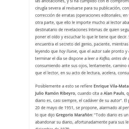
las anotaciones, y si ha cumplido con el compromi
cirugía severa al revisarse para su publicación, co
corrección de erratas (operaciones editoriales, en
otra parte, que ello le importe mucho al lector ab
destinatario de revelaciones íntimas de quien segu
poner el oído y escuchar lo que le tiene que decir.
encuentra el secreto del genio, paciente, mientra
leyendo que
hoy llueve
, que el autor sale pronto y
terminar el día se dispone a leer
a Kafka, antes de
consumiendo ante sus ojos, lentamente, camino d
que el lector, en su acto de lectura, acelera, con
Posiblemente a esto se refiere
Enrique Vila-Mata
Julio Ramón Ribeyro
, cuando cita a
Alan Pauls
, 
diario es, casi siempre, el cadáver de su autor”. E
20 de mayo de 1951, se propone, alarmado al pensar
lo que dijo
Gregorio Marañón
: “Todo diario es un
abandonar su diario, afortunadamente para sus lec