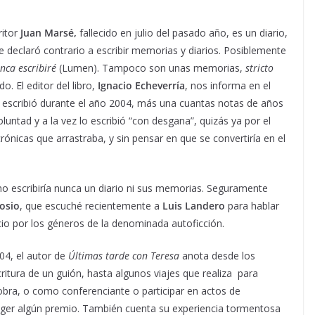
ritor
Juan Marsé,
fallecido en julio del pasado año, es un diario,
 declaró contrario a escribir memorias y diarios. Posiblemente
ca escribiré
(Lumen). Tampoco son unas memorias,
stricto
. El editor del libro,
Ignacio Echeverría
, nos informa en el
é escribió durante el año 2004, más una cuantas notas de años
untad y a la vez lo escribió “con desgana”, quizás ya por el
ónicas que arrastraba, y sin pensar en que se convertiría en el
 escribiría nunca un diario ni sus memorias. Seguramente
osio
, que escuché recientemente a
Luis Landero
para hablar
cio por los géneros de la denominada autoficción.
004, el autor de
Últimas tarde con Teresa
anota desde los
ritura de un guión, hasta algunos viajes que realiza para
bra, o como conferenciante o participar en actos de
er algún premio. También cuenta su experiencia tormentosa