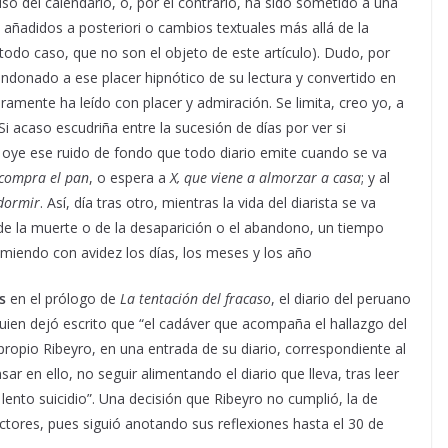
so del calendario, o, por el contrario, ha sido sometido a una
n añadidos a posteriori o cambios textuales más allá de la
 todo caso, que no son el objeto de este artículo). Dudo, por
andonado a ese placer hipnótico de su lectura y convertido en
ramente ha leído con placer y admiración. Se limita, creo yo, a
 Si acaso escudriña entre la sucesión de días por ver si
s oye ese ruido de fondo que todo diario emite cuando se va
compra el pan
, o espera a
X, que
viene a almorzar a casa
; y al
 dormir
. Así, día tras otro, mientras la vida del diarista se va
e la muerte o de la desaparición o el abandono, un tiempo
sumiendo con avidez los días, los meses y los año
s
en el prólogo de
La tentación del fracaso
, el diario del peruano
quien dejó escrito que “el cadáver que acompaña el hallazgo del
l propio Ribeyro, en una entrada de su diario, correspondiente al
 en ello, no seguir alimentando el diario que lleva, tras leer
 lento suicidio”. Una decisión que Ribeyro no cumplió, la de
tores, pues siguió anotando sus reflexiones hasta el 30 de