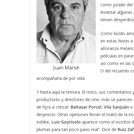
como jurado del 
levantar algunas 
tienen desperdici
Como lúcido aman
en estas
Notas
a
añoranza melanc
películas en pas
así como en las 
Juan Marsé
O del recuerdo c
acompañaría de por vida.
Y hasta aquí la ternura. El resto, sus comentarios y
productores y directores de cine, más se parecen 
de fijos a criticar:
Baltasar Porcel
,
Vila Sanjuán
o
desprecio. Otras opiniones llevan el matiz de la iro
exhibe,
Luis Goytisolo
aparece como el escritor d
plumas para tan poco pavo real”. Dice de
Ruiz Za