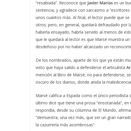
“resabiada”. Reconoce que
Javier Marías
es un bu
sentencia, y agradece con sarcasmo a “escritor
unos cuantos más. Al final, el lector puede que se
otros; pero, en general, quedará defraudado por l
haberla ensayado, habría servido al menos de esbo
que le quedará al lector es que Marsé muestra un
desdeñoso por no haber alcanzado un reconocimien
De los nombrados, aparte de los que ya están mue
visto que haya salido a defenderse el articulista
Ar
mención al libro de Marsé, no para defenderse, s
oscuro de los diarios, donde anida la maledicenci
Marsé califica a Espada como el único periodista
último dice que tiene una prosa “ensotanada”, en r
respondía, desde su columna de El Mundo, afirma
“demuestra, una vez más, que ser un gran narrador
la cazurrería más asombrosas”.