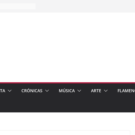
es…
pos
 de recomendar
ETA
CRÓNICAS
MÚSICA
ARTE
FLAMEN