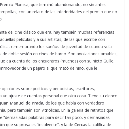
Premio Planeta, que terminó abandonando, no sin antes
ampollas, con un relato de las interioridades del premio que no
o.
te del cine clásico que era, hay también muchas referencias
 aquellas películas y a sus artistas, de las que escribe con
ólica, rememorando los sueños de juventud de cuando veía
es de doble sesión en cines de barrio. Son anotaciones amables,
que da cuenta de los encuentros (muchos) con su nieto Guille.
onmovedor de un pájaro al que mató de niño, que le
 opiniones sobre políticos y periodistas, escritores,
a un ajuste de cuentas personal que otra cosa. Tiene su elenco
Juan Manuel de Prada
, de los que habla con verdadero
nía, pero también son vitriólicas. En la galería de retratos que
e “demasiadas palabras para decir tan poco, y demasiadas
fón
que su prosa es “insolvente”, y la de
Cercas
la califica de