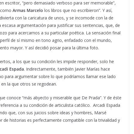
en escritor, “pero demasiado verboso para ser memorable”,
es como
Armas Marcelo
los libros que no escribieron”. Y así,
 divierta con la caricatura de unos, y se incomode con la de
a escasa argumentación para justificar sus sentencias, que, de
zo para acercarnos a su particular poética. La sensación final
 perfil de sí mismo en tono agrio, enfadado con el mundo,
to mayor. Y así decidió posar para la última foto.
rtos, a los que su condición les impide responder, solo he
cadi Espada
. Indirectamente, también Javier Marías hace
ino para argumentar sobre lo que podríamos llamar ese lado
a en la que otros se regodean.
 que conoce “más abyecto y miserable que De Prada”. Y de éste
eferencia a su condición de articulista católico. Arcadi Espada
ndo que, con sus juicios sobre ideas y hombres, Marsé
 de historias es perfectamente compatible con la trivialidad y