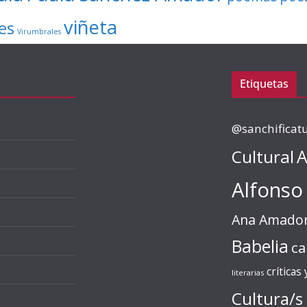
viñeta
es
Virumbrales
Etiquetas
@sanchificat
Cultural
A
Alfonso
Ana Amado
Babelia
ca
críticas
literarias
Cultura/s