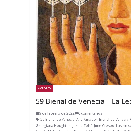
ARTISTAS
59 Bienal de Venecia – La Le
9 de febrero de 2022
0 comentarios
59 Bienal de Venecia
,
Ana Amador
,
Bienal de Venecia
,
Georgiana Houghton
,
Josefa Tolrá
,
June Crespo
,
Las sin 