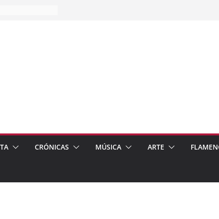
es…
pos
 de recomendar
ETA
CRÓNICAS
MÚSICA
ARTE
FLAMEN