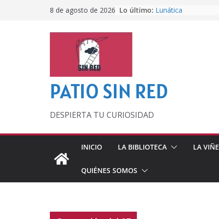
Saltar
Lo último:
Lunática
8 de agosto de 2026
al
Pero, hasta entonc
Por los viejos tiem
contenido
‘La broma infinita’
lecturas veraniegas
Otra del Mundial
PATIO SIN RED
DESPIERTA TU CURIOSIDAD
INICIO
LA BIBLIOTECA
LA VIÑ
QUIÉNES SOMOS