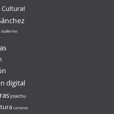
l Cultural
Sánchez
A
Guillermo
r
tas
n
ón
ón digital
ras
Josechu
ctura
Lecturas