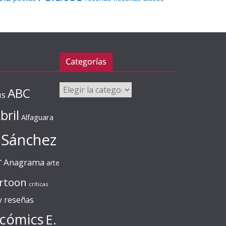
Categorías
Categorías
ABC
us
bril
Alfaguara
 Sánchez
r
Anagrama
arte
rtoon
críticas
 y reseñas
cómics
E.