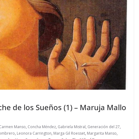
che de los Sueños (1) – Maruja Mallo
Carmen Manso
,
Concha Méndez
,
Gabriela Mistral
,
Generación del 27
,
sombrero
,
Leonora Carrington
,
Marga Gil Roesset
,
Margarita Manso
,