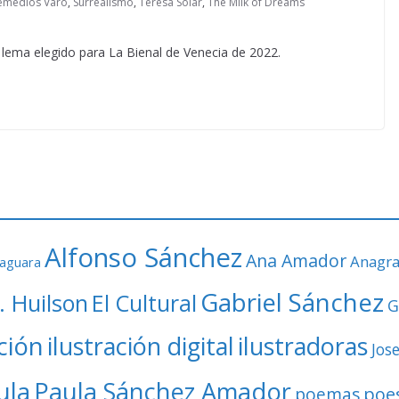
emedios Varo
,
Surrealismo
,
Teresa Solar
,
The Milk of Dreams
 lema elegido para La Bienal de Venecia de 2022.
Alfonso Sánchez
Ana Amador
Anagr
faguara
Gabriel Sánchez
. Huilson
El Cultural
G
ación
ilustración digital
ilustradoras
Jos
ula
Paula Sánchez Amador
poe
poemas