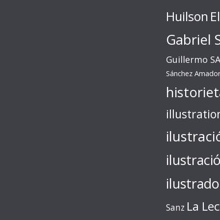
Huilson
E
Gabriel 
Guillermo S
Sánchez Amado
historie
illustratio
ilustraci
ilustraci
ilustrado
La Le
Sanz