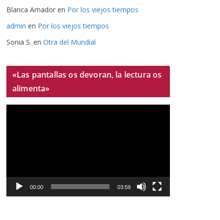
Blanca Amador
en
Por los viejos tiempos
admin
en
Por los viejos tiempos
Sonia S.
en
Otra del Mundial
«Las pantallas os devoran, la lectura os
alimenta»
R
e
p
r
o
d
u
00:00
03:59
c
t