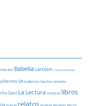
Babelia
cartoon
ama
arte
críticas literarias
uillermo SA
Guillermo Sánchez Amador
libros
La Lectura
echu Sanz
Lecturas
relatos
sía
Reseñas discos
poetas
reseñas