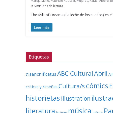
Maruja Mallo
,
Mauricio Roesset
,
Mujeres
,
Rafael Alberti
,
R
8 minutos de lectura
The Milk of Dreams (La leche de los sueños) es el
Leer más
Etiquetas
ABC Cultural
Abril
@sanchificatus
Al
cómics
E
Cultura/s
críticas y reseñas
ilustr
historietas
illustration
música
literatura
Pa
Mujeres
música