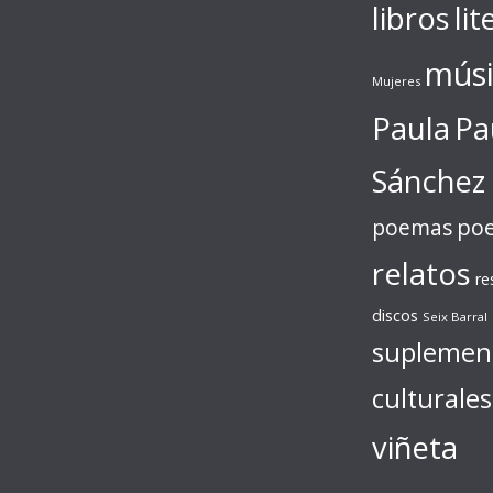
libros
lit
músi
Mujeres
Paula
Pa
Sánchez
poe
poemas
relatos
re
discos
Seix Barral
suplemen
culturales
viñeta