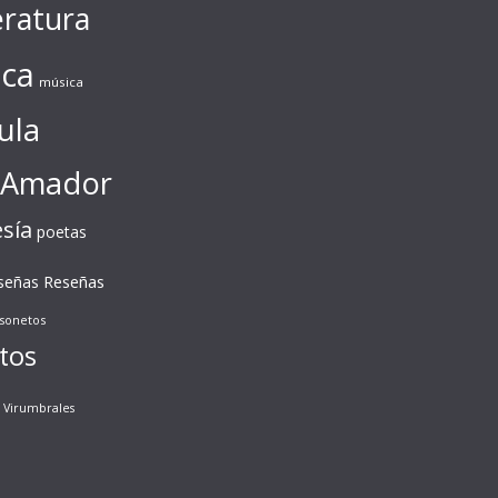
eratura
ca
música
ula
 Amador
sía
poetas
Reseñas
señas
sonetos
tos
Virumbrales