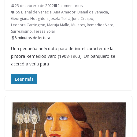
23 de febrero de 2022
2 comentarios
59 Bienal de Venecia
,
Ana Amador
,
Bienal de Venecia
,
Georgiana Houghton
,
Josefa Tolrá
,
June Crespo
,
Leonora Carrington
,
Maruja Mallo
,
Mujeres
,
Remedios Varo
,
Surrealismo
,
Teresa Solar
8 minutos de lectura
Una pequeña anécdota para definir el carácter de la
pintora Remedios Varo (1908-1963). Un banquero se
acercó a verla para
Leer más