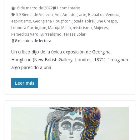
16 de marzo de 2022
1 comentario
59 Bienal de Venecia
,
Ana Amador
,
arte
,
Bienal de Venecia
,
espiritismo
,
Georgiana Houghton
,
Josefa Tolrá
,
June Crespo
,
Leonora Carrington
,
Maruja Mallo
,
misticismo
,
Mujeres
,
Remedios Varo
,
Surrealismo
,
Teresa Solar
8 minutos de lectura
Un crítico dijo de la única exposición de Georgina
Houghton (New British Gallery, Londres, 1871): “Imaginen
algo parecido a una
Leer más