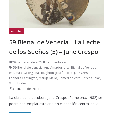
ARTISTAS
59 Bienal de Venecia – La Leche
de los Sueños (5) – June Crespo
29 de marzo de 2022
0 comentarios
59 Bienal de Venecia
,
Ana Amador
,
arte
,
Bienal de Venecia
,
escultura
,
Georgiana Houghton
,
Josefa Tolrá
,
June Crespo
,
Leonora Carrington
,
Maruja Mallo
,
Remedios Varo
,
Teresa Solar
,
Virumbrales
3 minutos de lectura
La obra de la escultora June Crespo (Pamplona, 1982) se
podrá contemplar este año en el pabellón central de la