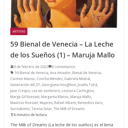
ARTISTAS
59 Bienal de Venecia – La Leche
de los Sueños (1) – Maruja Mallo
9 de febrero de 2022
0 comentarios
59 Bienal de Venecia
,
Ana Amador
,
Bienal de Venecia
,
Carmen Manso
,
Concha Méndez
,
Gabriela Mistral
,
Generación del 27
,
Georgiana Houghton
,
Josefa Tolrá
,
June Crespo
,
Las sin sombrero
,
Leonora Carrington
,
Marga Gil Roesset
,
Margarita Manso
,
Maruja Mallo
,
Mauricio Roesset
,
Mujeres
,
Rafael Alberti
,
Remedios Varo
,
Surrealismo
,
Teresa Solar
,
The Milk of Dreams
8 minutos de lectura
The Milk of Dreams (La leche de los sueños) es el lema