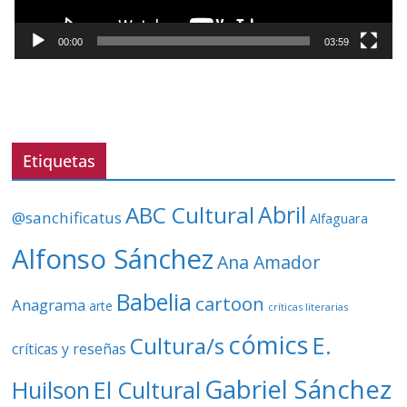
c
t
00:00
03:59
o
r
d
e
v
Etiquetas
í
d
ABC Cultural
Abril
@sanchificatus
Alfaguara
e
o
Alfonso Sánchez
Ana Amador
Babelia
cartoon
Anagrama
arte
críticas literarias
cómics
E.
Cultura/s
críticas y reseñas
Gabriel Sánchez
Huilson
El Cultural