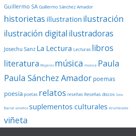
Guillermo SA
Guillermo Sánchez Amador
ilustración
historietas
illustration
ilustración digital
ilustradoras
libros
La Lectura
Josechu Sanz
Lecturas
música
literatura
Paula
Mujeres
música
Paula Sánchez Amador
poemas
relatos
poesía
Reseñas discos
poetas
reseñas
Seix
suplementos culturales
Barral
sonetos
Virumbrales
viñeta