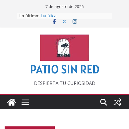
Saltar
7 de agosto de 2026
al
Lo último:
Lunática
contenido
Pero, hasta entonces…
Por los viejos tiempos
‘La broma infinita’ de recomendar
lecturas veraniegas
Otra del Mundial
PATIO SIN RED
DESPIERTA TU CURIOSIDAD