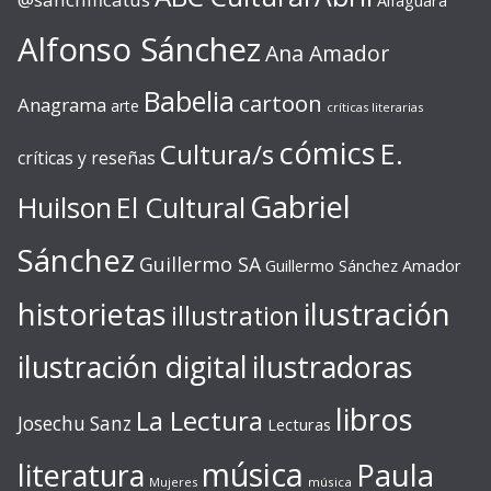
Alfaguara
Alfonso Sánchez
Ana Amador
Babelia
cartoon
Anagrama
arte
críticas literarias
cómics
E.
Cultura/s
críticas y reseñas
Gabriel
Huilson
El Cultural
Sánchez
Guillermo SA
Guillermo Sánchez Amador
ilustración
historietas
illustration
ilustración digital
ilustradoras
libros
La Lectura
Josechu Sanz
Lecturas
música
literatura
Paula
Mujeres
música