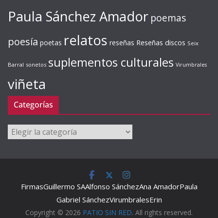
Paula Sánchez Amador
poemas
relatos
poesía
Reseñas discos
poetas
reseñas
Seix
suplementos culturales
Barral
sonetos
Virumbrales
viñeta
Categorías
Categorías
Firmas
Guillermo SA
Alfonso Sánchez
Ana Amador
Paula
Gabriel Sánchez
Virumbrales
Erin
Copyright © 2026
PATIO SIN RED
. All rights reserved.