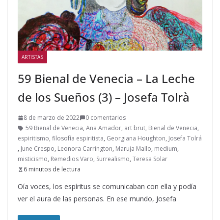
ARTISTAS
59 Bienal de Venecia – La Leche
de los Sueños (3) – Josefa Tolrà
8 de marzo de 2022
0 comentarios
59 Bienal de Venecia
,
Ana Amador
,
art brut
,
Bienal de Venecia
,
espiritismo
,
filosofía espiritista
,
Georgiana Houghton
,
Josefa Tolrá
,
June Crespo
,
Leonora Carrington
,
Maruja Mallo
,
medium
,
misticismo
,
Remedios Varo
,
Surrealismo
,
Teresa Solar
6 minutos de lectura
Oía voces, los espíritus se comunicaban con ella y podía
ver el aura de las personas. En ese mundo, Josefa