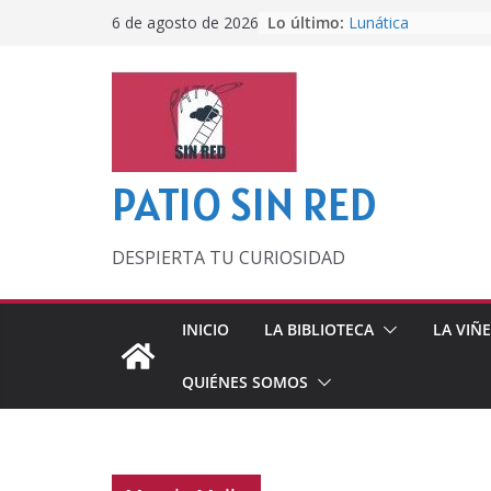
Saltar
Lo último:
Lunática
6 de agosto de 2026
al
Pero, hasta entonc
Por los viejos tiem
contenido
‘La broma infinita’
lecturas veraniegas
Otra del Mundial
PATIO SIN RED
DESPIERTA TU CURIOSIDAD
INICIO
LA BIBLIOTECA
LA VIÑ
QUIÉNES SOMOS