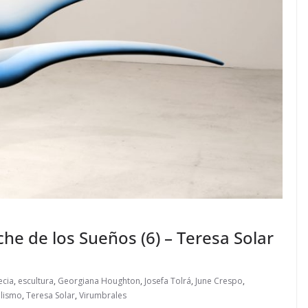
che de los Sueños (6) – Teresa Solar
ecia
,
escultura
,
Georgiana Houghton
,
Josefa Tolrá
,
June Crespo
,
alismo
,
Teresa Solar
,
Virumbrales