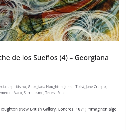
che de los Sueños (4) – Georgiana
ecia
,
espiritismo
,
Georgiana Houghton
,
Josefa Tolrá
,
June Crespo
,
emedios Varo
,
Surrealismo
,
Teresa Solar
 Houghton (New British Gallery, Londres, 1871): “Imaginen algo