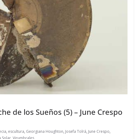
che de los Sueños (5) – June Crespo
ecia
,
escultura
,
Georgiana Houghton
,
Josefa Tolrá
,
June Crespo
,
 Solar
,
Virumbrales