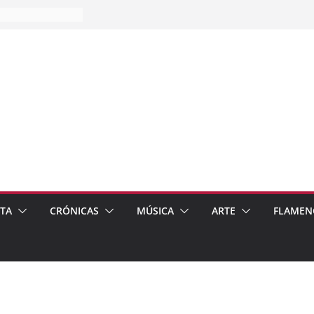
es…
pos
 de recomendar
ETA
CRÓNICAS
MÚSICA
ARTE
FLAMEN