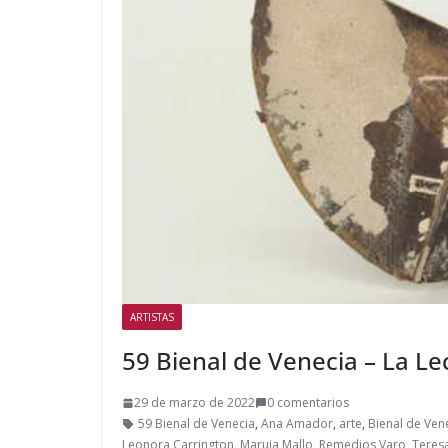
ARTISTAS
59 Bienal de Venecia – La Le
29 de marzo de 2022
0 comentarios
59 Bienal de Venecia
,
Ana Amador
,
arte
,
Bienal de Ven
Leonora Carrington
,
Maruja Mallo
,
Remedios Varo
,
Teresa