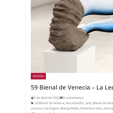
ARTISTAS
59 Bienal de Venecia – La Le
5 de abril de 2022
0 comentarios
59 Bienal de Venecia
,
Ana Amador
,
arte
,
Bienal de Ven
Leonora Carrington
,
Maruja Mallo
,
Remedios Varo
,
Surre