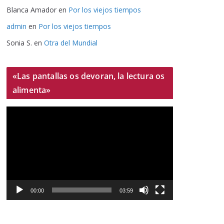
Blanca Amador
en
Por los viejos tiempos
admin
en
Por los viejos tiempos
Sonia S.
en
Otra del Mundial
«Las pantallas os devoran, la lectura os
alimenta»
R
e
p
r
o
d
u
00:00
03:59
c
t