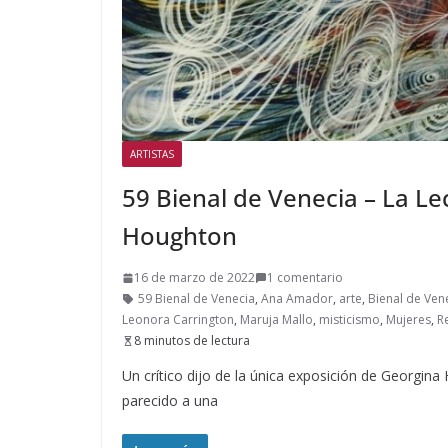
ARTISTAS
59 Bienal de Venecia – La Le
Houghton
16 de marzo de 2022
1 comentario
59 Bienal de Venecia
,
Ana Amador
,
arte
,
Bienal de Ven
Leonora Carrington
,
Maruja Mallo
,
misticismo
,
Mujeres
,
R
8 minutos de lectura
Un crítico dijo de la única exposición de Georgina
parecido a una