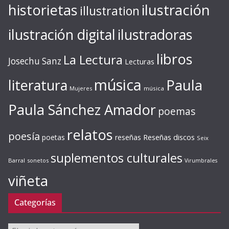
ilustración
historietas
illustration
ilustración digital
ilustradoras
libros
La Lectura
Josechu Sanz
Lecturas
música
literatura
Paula
Mujeres
música
Paula Sánchez Amador
poemas
relatos
poesía
Reseñas discos
poetas
reseñas
Seix
suplementos culturales
Barral
sonetos
Virumbrales
viñeta
Categorías