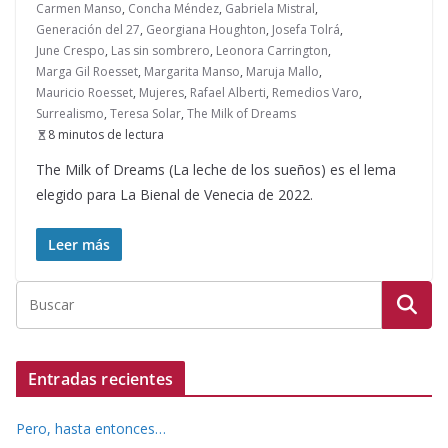
Carmen Manso
,
Concha Méndez
,
Gabriela Mistral
,
Generación del 27
,
Georgiana Houghton
,
Josefa Tolrá
,
June Crespo
,
Las sin sombrero
,
Leonora Carrington
,
Marga Gil Roesset
,
Margarita Manso
,
Maruja Mallo
,
Mauricio Roesset
,
Mujeres
,
Rafael Alberti
,
Remedios Varo
,
Surrealismo
,
Teresa Solar
,
The Milk of Dreams
8 minutos de lectura
The Milk of Dreams (La leche de los sueños) es el lema
elegido para La Bienal de Venecia de 2022.
Leer más
Entradas recientes
Pero, hasta entonces…