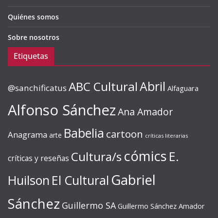
Quiénes somos
Sobre nosotros
Etiquetas
ABC Cultural
Abril
@sanchificatus
Alfaguara
Alfonso Sánchez
Ana Amador
Babelia
cartoon
Anagrama
arte
críticas literarias
cómics
E.
Cultura/s
críticas y reseñas
Gabriel
Huilson
El Cultural
Sánchez
Guillermo SA
Guillermo Sánchez Amador