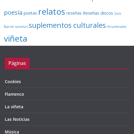
relatos
poesía
Reseñas discos
poetas
reseñas
Seix
suplementos culturales
Barral
sonetos
Virumbrales
viñeta
Páginas
Cookies
Flamenco
La viñeta
Las Noticias
Música