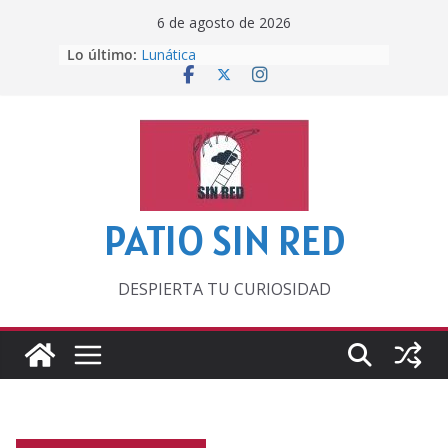
Saltar
6 de agosto de 2026
al
Lo último:
Lunática
contenido
Pero, hasta entonces…
Por los viejos tiempos
‘La broma infinita’ de recomendar
lecturas veraniegas
Otra del Mundial
PATIO SIN RED
DESPIERTA TU CURIOSIDAD