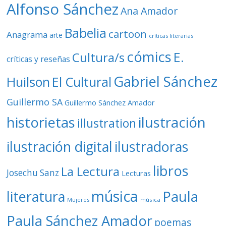
o
Alfonso Sánchez
Ana Amador
Babelia
cartoon
Anagrama
arte
críticas literarias
cómics
E.
Cultura/s
críticas y reseñas
Gabriel Sánchez
Huilson
El Cultural
Guillermo SA
Guillermo Sánchez Amador
ilustración
historietas
illustration
ilustración digital
ilustradoras
libros
La Lectura
Josechu Sanz
Lecturas
música
literatura
Paula
Mujeres
música
Paula Sánchez Amador
poemas