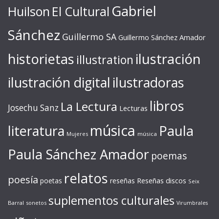
Gabriel
Huilson
El Cultural
Sánchez
Guillermo SA
Guillermo Sánchez Amador
ilustración
historietas
illustration
ilustración digital
ilustradoras
libros
La Lectura
Josechu Sanz
Lecturas
música
literatura
Paula
Mujeres
música
Paula Sánchez Amador
poemas
relatos
poesía
Reseñas discos
poetas
reseñas
Seix
suplementos culturales
Barral
sonetos
Virumbrales