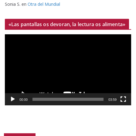
Sonia S.
en
Otra del Mundial
«Las pantallas os devoran, la lectura os alimenta»
R
e
p
r
o
d
u
c
t
00:00
03:59
o
r
d
e