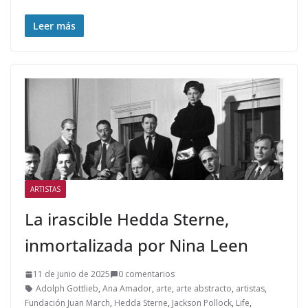
Leer más
ARTISTAS
La irascible Hedda Sterne,
inmortalizada por Nina Leen
11 de junio de 2025
0 comentarios
Adolph Gottlieb
,
Ana Amador
,
arte
,
arte abstracto
,
artistas
,
Fundación Juan March
,
Hedda Sterne
,
Jackson Pollock
,
Life
,