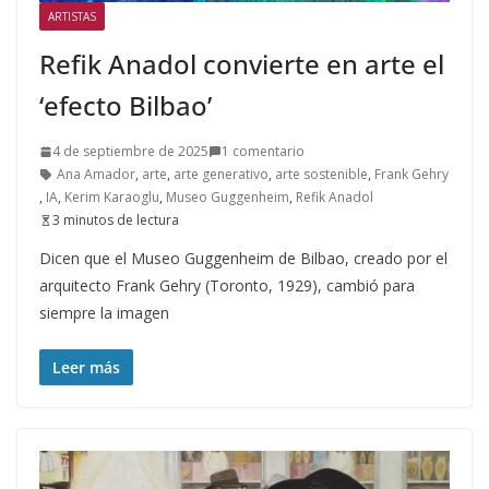
ARTISTAS
Refik Anadol convierte en arte el
‘efecto Bilbao’
4 de septiembre de 2025
1 comentario
Ana Amador
,
arte
,
arte generativo
,
arte sostenible
,
Frank Gehry
,
IA
,
Kerim Karaoglu
,
Museo Guggenheim
,
Refik Anadol
3 minutos de lectura
Dicen que el Museo Guggenheim de Bilbao, creado por el
arquitecto Frank Gehry (Toronto, 1929), cambió para
siempre la imagen
Leer más