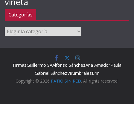
viñeta
Categorías
Categorías
Firmas
Guillermo SA
Alfonso Sánchez
Ana Amador
Paula
Gabriel Sánchez
Virumbrales
Erin
Copyright © 2026
PATIO SIN RED
. All rights reserved.