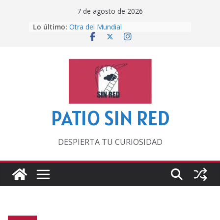
Saltar
7 de agosto de 2026
al
Lo último:
Otra del Mundial
contenido
Lunática
Pero, hasta entonces…
Por los viejos tiempos
‘La broma infinita’ de recomendar
lecturas veraniegas
PATIO SIN RED
DESPIERTA TU CURIOSIDAD