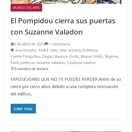
MUNDO DEL ARTE
El Pompidou cierra sus puertas
con Suzanne Valadon
2 de abril de 2025
1 comentario
Ana Amador
,
André Utter
,
arte
,
artistas
,
bohemia
,
Centre Pompidou
,
Degas
,
Maurice Utrillo
,
Miquel Utrillo
,
Mujeres
,
París
,
pintoras
,
Suzanne Valadon
,
Toulouse-Lautrec
9 minutos de lectura
EXPOSICIONES QUE NO TE PUEDES PERDER Antes de su
cierre por cinco años debido a una completa renovación
del edificio,
Leer más