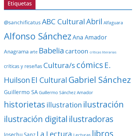
v
Etiquetas
í
d
ABC Cultural
Abril
@sanchificatus
Alfaguara
e
o
Alfonso Sánchez
Ana Amador
Babelia
cartoon
Anagrama
arte
críticas literarias
cómics
E.
Cultura/s
críticas y reseñas
Gabriel Sánchez
Huilson
El Cultural
Guillermo SA
Guillermo Sánchez Amador
ilustración
historietas
illustration
ilustración digital
ilustradoras
libros
La Lectura
Josechu Sanz
Lecturas