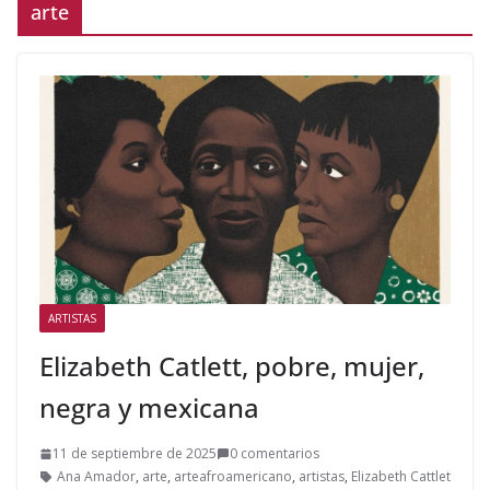
arte
ARTISTAS
Elizabeth Catlett, pobre, mujer,
negra y mexicana
11 de septiembre de 2025
0 comentarios
Ana Amador
,
arte
,
arteafroamericano
,
artistas
,
Elizabeth Cattlet