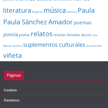
música
literatura
Paula
Mujeres
música
Paula Sánchez Amador
poemas
relatos
poesía
Reseñas discos
poetas
reseñas
Seix
suplementos culturales
Barral
sonetos
Virumbrales
viñeta
Páginas
Cookies
Flamenco