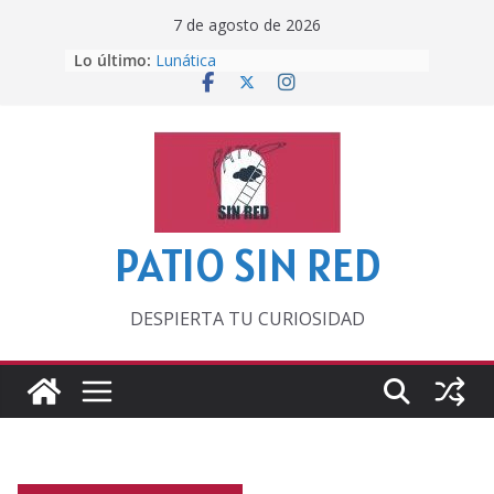
Saltar
7 de agosto de 2026
al
Lo último:
Lunática
contenido
Pero, hasta entonces…
Por los viejos tiempos
‘La broma infinita’ de recomendar
lecturas veraniegas
Otra del Mundial
PATIO SIN RED
DESPIERTA TU CURIOSIDAD