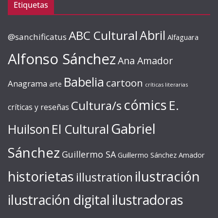
Etiquetas
ABC Cultural
Abril
@sanchificatus
Alfaguara
Alfonso Sánchez
Ana Amador
Babelia
cartoon
Anagrama
arte
críticas literarias
cómics
E.
Cultura/s
críticas y reseñas
Gabriel
Huilson
El Cultural
Sánchez
Guillermo SA
Guillermo Sánchez Amador
ilustración
historietas
illustration
ilustración digital
ilustradoras