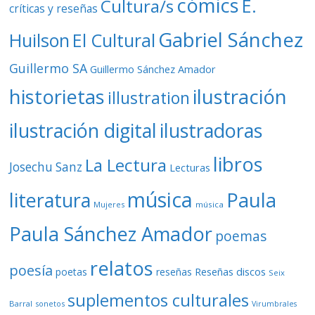
cómics
E.
Cultura/s
críticas y reseñas
Gabriel Sánchez
Huilson
El Cultural
Guillermo SA
Guillermo Sánchez Amador
ilustración
historietas
illustration
ilustración digital
ilustradoras
libros
La Lectura
Josechu Sanz
Lecturas
música
literatura
Paula
Mujeres
música
Paula Sánchez Amador
poemas
relatos
poesía
Reseñas discos
poetas
reseñas
Seix
suplementos culturales
Barral
sonetos
Virumbrales