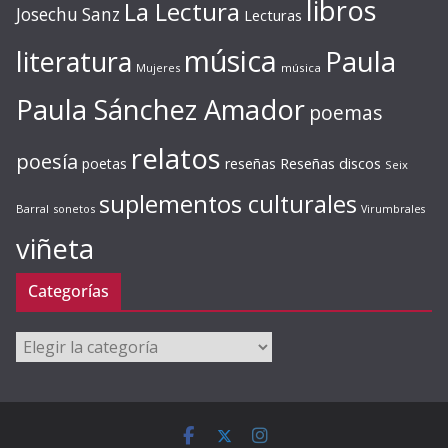
libros
La Lectura
Josechu Sanz
Lecturas
música
literatura
Paula
Mujeres
música
Paula Sánchez Amador
poemas
relatos
poesía
Reseñas discos
poetas
reseñas
Seix
suplementos culturales
Barral
sonetos
Virumbrales
viñeta
Categorías
Categorías