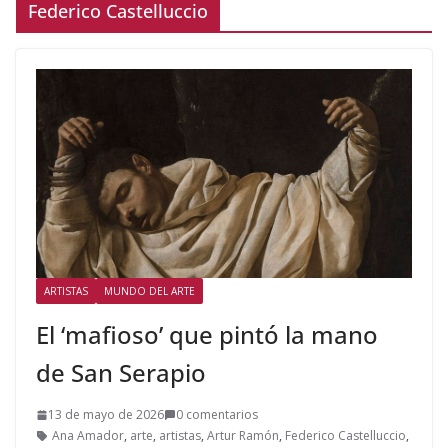
Federico Castelluccio
ARTISTAS
MUNDO DEL ARTE
El ‘mafioso’ que pintó la mano
de San Serapio
13 de mayo de 2026
0 comentarios
Ana Amador
,
arte
,
artistas
,
Artur Ramón
,
Federico Castelluccio
,