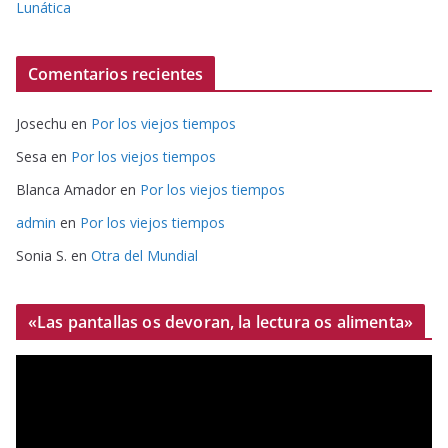
Lunática
Comentarios recientes
Josechu
en
Por los viejos tiempos
Sesa
en
Por los viejos tiempos
Blanca Amador
en
Por los viejos tiempos
admin
en
Por los viejos tiempos
Sonia S.
en
Otra del Mundial
«Las pantallas os devoran, la lectura os alimenta»
R
e
p
r